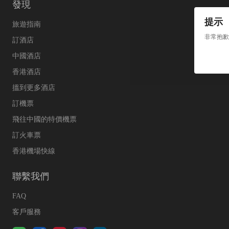
發現
提示
旅遊指南
非常抱歉
訂酒店
中國酒店
香港酒店
搵到更多酒店
訂機票
飛往中國的特價機票
訂火車票
香港機場快線
聯繫我們
FAQ
客戶服務