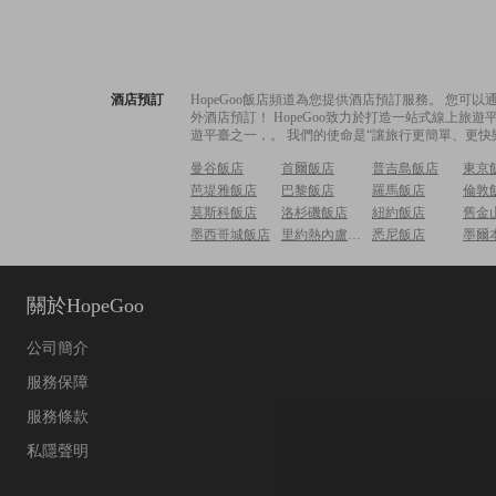
酒店預訂
HopeGoo飯店頻道為您提供酒店預訂服務。 您
外酒店預訂！ HopeGoo致力於打造一站式線上
遊平臺之一，。 我們的使命是“讓旅行更簡單、更快
曼谷飯店
首爾飯店
普吉島飯店
東京
芭堤雅飯店
巴黎飯店
羅馬飯店
倫敦
莫斯科飯店
洛杉磯飯店
紐約飯店
舊金
墨西哥城飯店
里約熱內盧飯店
悉尼飯店
墨爾
關於HopeGoo
公司簡介
服務保障
服務條款
私隱聲明