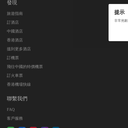
發現
提示
旅遊指南
非常抱歉
訂酒店
中國酒店
香港酒店
搵到更多酒店
訂機票
飛往中國的特價機票
訂火車票
香港機場快線
聯繫我們
FAQ
客戶服務