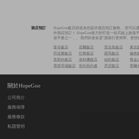
酒店預訂
HopeGoo飯店頻道為您提供酒店預訂服務。 您
外酒店預訂！ HopeGoo致力於打造一站式線上
遊平臺之一，。 我們的使命是“讓旅行更簡單、更快
曼谷飯店
首爾飯店
普吉島飯店
東京
芭堤雅飯店
巴黎飯店
羅馬飯店
倫敦
莫斯科飯店
洛杉磯飯店
紐約飯店
舊金
墨西哥城飯店
里約熱內盧飯店
悉尼飯店
墨爾
關於HopeGoo
公司簡介
服務保障
服務條款
私隱聲明