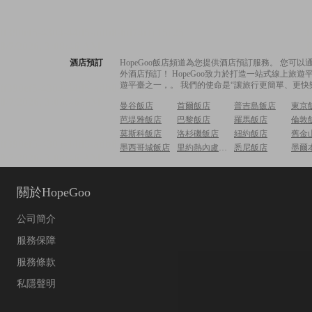
酒店預訂
HopeGoo飯店頻道為您提供酒店預訂服務。 您
外酒店預訂！ HopeGoo致力於打造一站式線上
遊平臺之一，。 我們的使命是“讓旅行更簡單、更快
曼谷飯店
首爾飯店
普吉島飯店
東京
芭堤雅飯店
巴黎飯店
羅馬飯店
倫敦
莫斯科飯店
洛杉磯飯店
紐約飯店
舊金
墨西哥城飯店
里約熱內盧飯店
悉尼飯店
墨爾
關於HopeGoo
公司簡介
服務保障
服務條款
私隱聲明