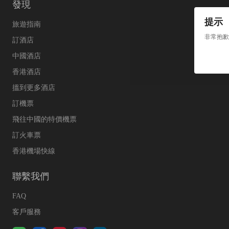
發現
提示
旅遊指南
非常抱歉
訂酒店
中國酒店
香港酒店
搵到更多酒店
訂機票
飛往中國的特價機票
訂火車票
香港機場快線
聯繫我們
FAQ
客戶服務