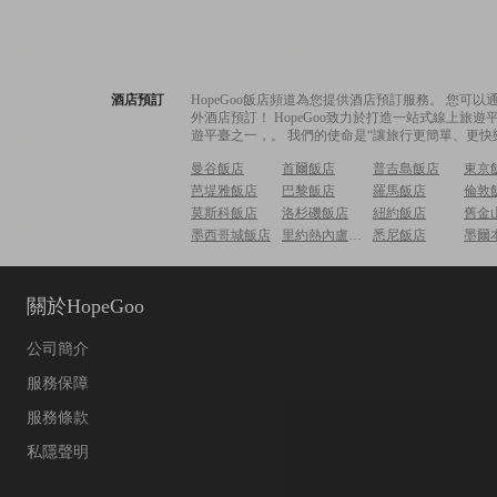
酒店預訂
HopeGoo飯店頻道為您提供酒店預訂服務。 您
外酒店預訂！ HopeGoo致力於打造一站式線上
遊平臺之一，。 我們的使命是“讓旅行更簡單、更快
曼谷飯店
首爾飯店
普吉島飯店
東京
芭堤雅飯店
巴黎飯店
羅馬飯店
倫敦
莫斯科飯店
洛杉磯飯店
紐約飯店
舊金
墨西哥城飯店
里約熱內盧飯店
悉尼飯店
墨爾
關於HopeGoo
公司簡介
服務保障
服務條款
私隱聲明