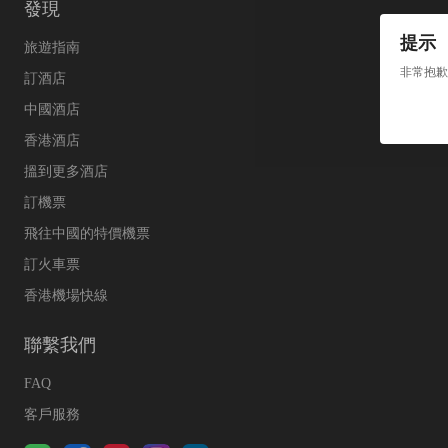
發現
提示
旅遊指南
非常抱歉
訂酒店
中國酒店
香港酒店
搵到更多酒店
訂機票
飛往中國的特價機票
訂火車票
香港機場快線
聯繫我們
FAQ
客戶服務