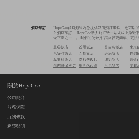
酒店預訂
HopeGoo飯店頻道為您提供酒店預訂服務。 您
外酒店預訂！ HopeGoo致力於打造一站式線上
遊平臺之一，。 我們的使命是“讓旅行更簡單、更快
曼谷飯店
首爾飯店
普吉島飯店
東京
芭堤雅飯店
巴黎飯店
羅馬飯店
倫敦
莫斯科飯店
洛杉磯飯店
紐約飯店
舊金
墨西哥城飯店
里約熱內盧飯店
悉尼飯店
墨爾
關於HopeGoo
公司簡介
服務保障
服務條款
私隱聲明