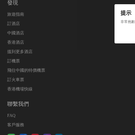
發現
提示
旅遊指南
非常抱歉
訂酒店
中國酒店
香港酒店
搵到更多酒店
訂機票
飛往中國的特價機票
訂火車票
香港機場快線
聯繫我們
FAQ
客戶服務