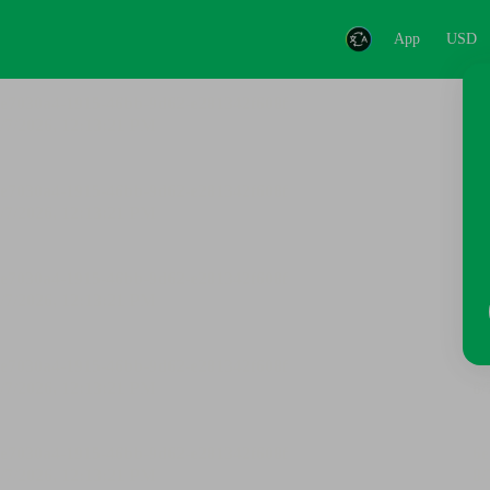
App
USD