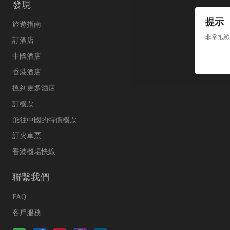
發現
提示
旅遊指南
非常抱歉
訂酒店
中國酒店
香港酒店
搵到更多酒店
訂機票
飛往中國的特價機票
訂火車票
香港機場快線
聯繫我們
FAQ
客戶服務