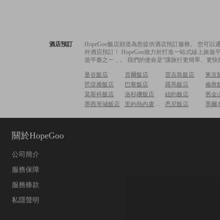
酒店預訂
HopeGoo飯店頻道為您提供酒店預訂服務。 您
外酒店預訂！ HopeGoo致力於打造一站式線上
遊平臺之一，。 我們的使命是“讓旅行更簡單、更快
曼谷飯店
首爾飯店
普吉島飯店
東京
芭堤雅飯店
巴黎飯店
羅馬飯店
倫敦
莫斯科飯店
洛杉磯飯店
紐約飯店
舊金
墨西哥城飯店
里約熱內盧飯店
悉尼飯店
墨爾
關於HopeGoo
公司簡介
服務保障
服務條款
私隱聲明