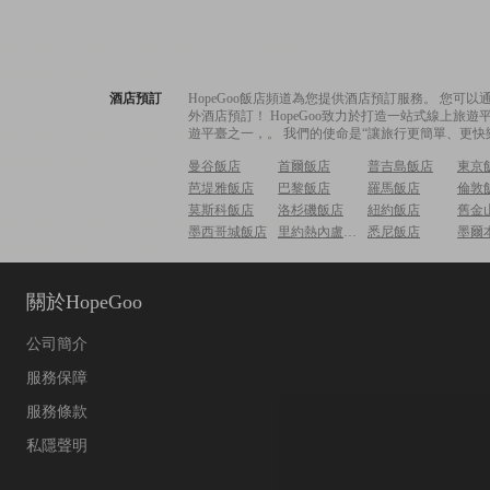
酒店預訂
HopeGoo飯店頻道為您提供酒店預訂服務。 您
外酒店預訂！ HopeGoo致力於打造一站式線上
遊平臺之一，。 我們的使命是“讓旅行更簡單、更快
曼谷飯店
首爾飯店
普吉島飯店
東京
芭堤雅飯店
巴黎飯店
羅馬飯店
倫敦
莫斯科飯店
洛杉磯飯店
紐約飯店
舊金
墨西哥城飯店
里約熱內盧飯店
悉尼飯店
墨爾
關於HopeGoo
公司簡介
服務保障
服務條款
私隱聲明