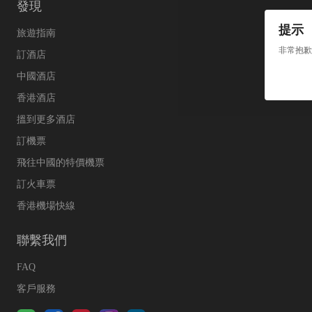
發現
提示
旅遊指南
非常抱歉
訂酒店
中國酒店
香港酒店
搵到更多酒店
訂機票
飛往中國的特價機票
訂火車票
香港機場快線
聯繫我們
FAQ
客戶服務