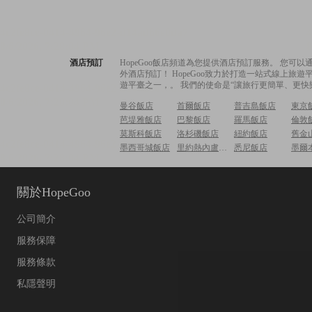
酒店預訂
HopeGoo飯店頻道為您提供酒店預訂服務。 您
外酒店預訂！ HopeGoo致力於打造一站式線上
遊平臺之一，。 我們的使命是“讓旅行更簡單、更快
曼谷飯店
首爾飯店
普吉島飯店
東京
芭堤雅飯店
巴黎飯店
羅馬飯店
倫敦
莫斯科飯店
洛杉磯飯店
紐約飯店
舊金
墨西哥城飯店
里約熱內盧飯店
悉尼飯店
墨爾
關於HopeGoo
公司簡介
服務保障
服務條款
私隱聲明