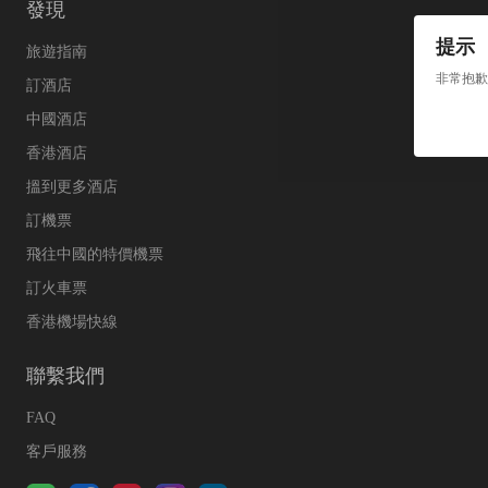
發現
提示
旅遊指南
非常抱歉
訂酒店
中國酒店
香港酒店
搵到更多酒店
訂機票
飛往中國的特價機票
訂火車票
香港機場快線
聯繫我們
FAQ
客戶服務