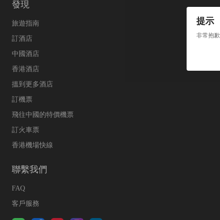
發現
提示
旅遊指南
非常抱歉
訂酒店
中國酒店
香港酒店
搵到更多酒店
訂機票
飛往中國的特價機票
訂火車票
香港機場快線
聯繫我們
FAQ
客戶服務