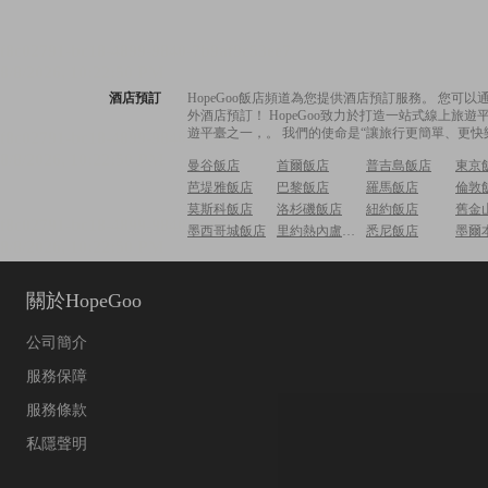
酒店預訂
HopeGoo飯店頻道為您提供酒店預訂服務。 您
外酒店預訂！ HopeGoo致力於打造一站式線上
遊平臺之一，。 我們的使命是“讓旅行更簡單、更快
曼谷飯店
首爾飯店
普吉島飯店
東京
芭堤雅飯店
巴黎飯店
羅馬飯店
倫敦
莫斯科飯店
洛杉磯飯店
紐約飯店
舊金
墨西哥城飯店
里約熱內盧飯店
悉尼飯店
墨爾
關於HopeGoo
公司簡介
服務保障
服務條款
私隱聲明