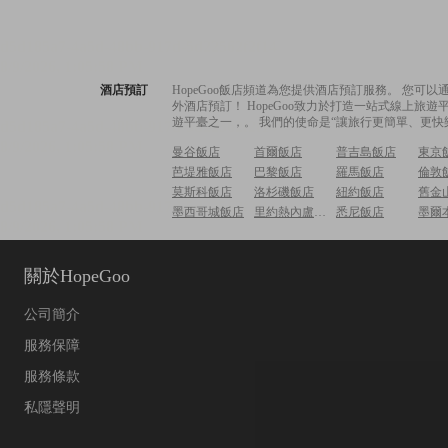
酒店預訂
HopeGoo飯店頻道為您提供酒店預訂服務。 您
外酒店預訂！ HopeGoo致力於打造一站式線上
遊平臺之一，。 我們的使命是“讓旅行更簡單、更快
曼谷飯店
首爾飯店
普吉島飯店
東京
芭堤雅飯店
巴黎飯店
羅馬飯店
倫敦
莫斯科飯店
洛杉磯飯店
紐約飯店
舊金
墨西哥城飯店
里約熱內盧飯店
悉尼飯店
墨爾
關於HopeGoo
公司簡介
服務保障
服務條款
私隱聲明