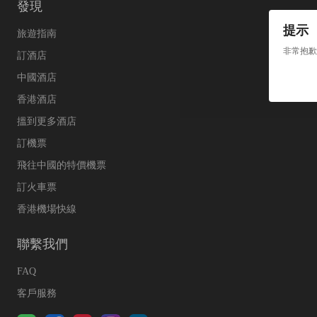
發現
提示
旅遊指南
非常抱歉
訂酒店
中國酒店
香港酒店
搵到更多酒店
訂機票
飛往中國的特價機票
訂火車票
香港機場快線
聯繫我們
FAQ
客戶服務