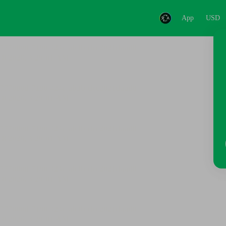
App
USD