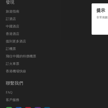
發現
提示
旅遊指南
非常抱歉
訂酒店
中國酒店
香港酒店
搵到更多酒店
訂機票
飛往中國的特價機票
訂火車票
香港機場快線
聯繫我們
FAQ
客戶服務