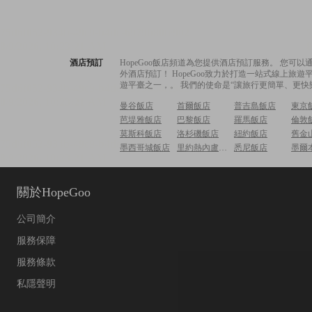
酒店預訂
HopeGoo飯店頻道為您提供酒店預訂服務。 您
外酒店預訂！ HopeGoo致力於打造一站式線上
遊平臺之一，。 我們的使命是“讓旅行更簡單、更快
曼谷飯店
首爾飯店
普吉島飯店
東京
芭堤雅飯店
巴黎飯店
羅馬飯店
倫敦
莫斯科飯店
洛杉磯飯店
紐約飯店
舊金
墨西哥城飯店
里約熱內盧飯店
悉尼飯店
墨爾
關於HopeGoo
公司簡介
服務保障
服務條款
私隱聲明