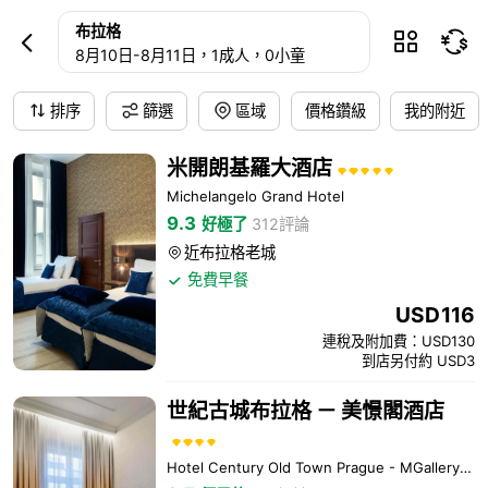
布拉格酒店預訂
布拉格



8月10日
-
8月11日
，1成人
，0小童
排序
篩選
區域
價格鑽級
我的附近
米開朗基羅大酒店
Michelangelo Grand Hotel
9.3
好極了
312評論
近布拉格老城

免費早餐

USD
116
連稅及附加費：USD130
到店另付約 USD3
世紀古城布拉格 － 美憬閣酒店
Hotel Century Old Town Prague - MGallery Hotel Collection