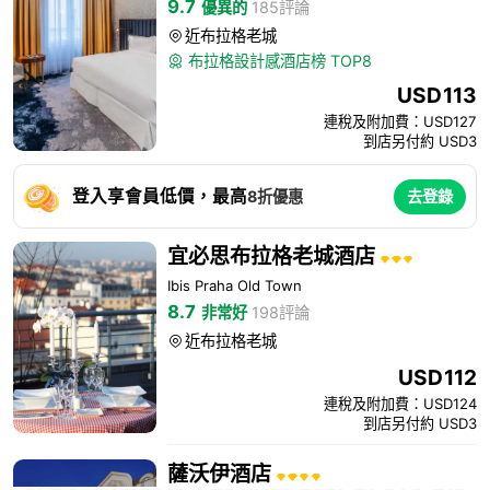
9.7
優異的
185評論
近布拉格老城

布拉格設計感酒店榜 TOP8

USD
113
連稅及附加費：USD127
到店另付約 USD3
登入享會員低價，最高
8折優惠
去登錄
宜必思布拉格老城酒店
Ibis Praha Old Town
8.7
非常好
198評論
近布拉格老城

USD
112
連稅及附加費：USD124
到店另付約 USD3
薩沃伊酒店