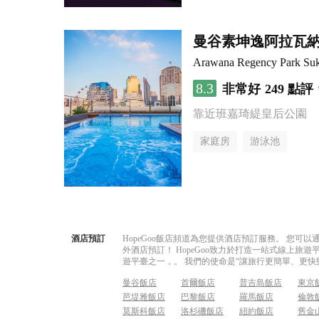
曼谷素坤逸阿拉瓦
Arawana Regency Park Su
8.3
非常好
249 點評
靠近班嘉琦緹皇后公園
家庭房
游泳池
酒店預訂
HopeGoo飯店頻道為您提供酒店預訂服務。 您
外酒店預訂！ HopeGoo致力於打造一站式線上
遊平臺之一，。 我們的使命是“讓旅行更簡單、更快
曼谷飯店
首爾飯店
普吉島飯店
東京
芭堤雅飯店
巴黎飯店
羅馬飯店
倫敦
莫斯科飯店
洛杉磯飯店
紐約飯店
舊金