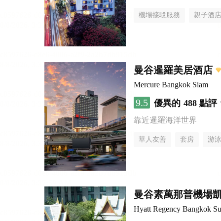
機場接駁服務
親子酒
曼谷暹羅美居酒店
Mercure Bangkok Siam
9.5
優異的
488 點評
靠近暹羅海洋世界
華人友善
套房
游
曼谷素萬那普機場
Hyatt Regency Bangkok Su