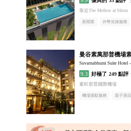
9.9
優異的
35 點評
靠近The Mellow at Silom
新開業
外幣兌換服務
曼谷素萬那普機場
Suvarnabhumi Suite Hotel 
9.3
好極了
249 點評
素旺那普國際機場
機場接駁服務
親子酒