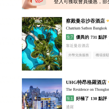
登入可獲取會員優惠，部
察殿曼谷沙吞酒店
Chatrium Sathon Bangkok
9.7
優異的
731 點評
靠近曼谷酒店
外幣兌換服務
機場接
UHG特昂格羅酒店
The Residence on Thongl
9.1
好極了
130 點評
通羅