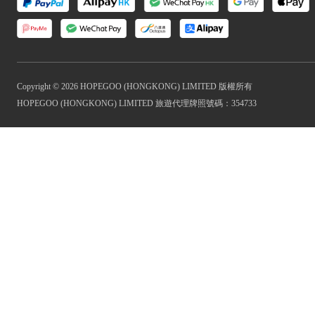
Copyright © 2026 HOPEGOO (HONGKONG) LIMITED 版權所有
HOPEGOO (HONGKONG) LIMITED 旅遊代理牌照號碼：354733