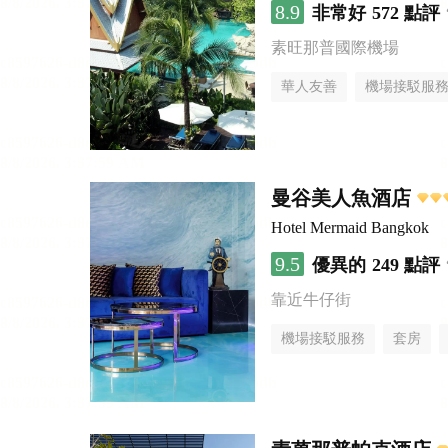
8.9
非常好
572 點評
素旺那普國際機場
華人友善
機場接駁服
曼谷美人魚酒店
Hotel Mermaid Bangkok
9.5
優異的
249 點評
靠近牛仔街
機場接駁服務
套房