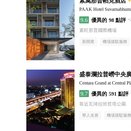
素萬那普帕克酒店
PAAK Hotel Suvarnabhum
9.6
優異的
98 點評
素旺那普國際機場
新開業
機場接駁服務
盛泰瀾拉普嶗中央
Centara Grand at Central 
9.7
優異的
591 點評
靠近瓦琦拉班哲塔公園
華人友善
機場接駁服