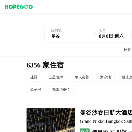
曼谷酒店預訂
目的地
入住
8月8日 週六
位置
6356 家住宿
暹羅
五星/豪華
華人友善
游泳池
雙床
親子房
充電泊車位
曼谷沙吞日航大酒
Grand Nikko Bangkok Sath