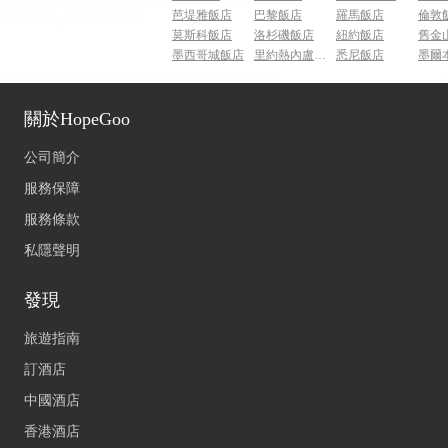
芭堤雅飯店
巴黎飯店
羅馬飯店
倫敦
莫斯科飯店
洛杉磯飯店
紐約飯店
舊金
墨西哥城飯店
里約熱內盧飯店
悉尼飯店
墨爾
關於HopeGoo
公司簡介
服務保障
服務條款
私隱聲明
發現
旅遊指南
訂酒店
中國酒店
香港酒店