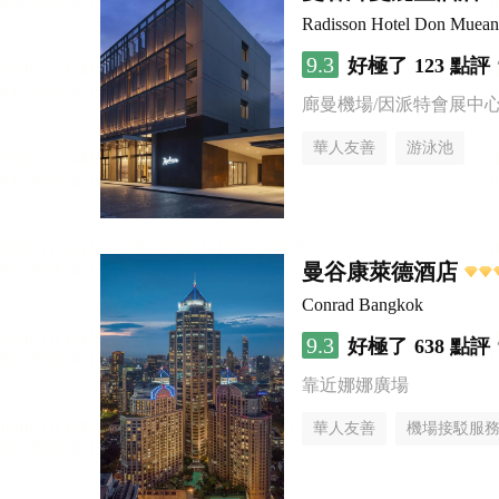
Radisson Hotel Don Muea
9.3
好極了
123 點評
廊曼機場/因派特會展中
華人友善
游泳池
曼谷康萊德酒店
Conrad Bangkok
9.3
好極了
638 點評
靠近娜娜廣場
華人友善
機場接駁服