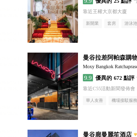
9.9
優異的
25 點評
靠近王權大京都大廈
新開業
套房
游泳
曼谷拉差阿帕森購物區
Moxy Bangkok Ratchapras
9.9
優異的
672 點評
靠近C55活動新聞發佈會
華人友善
機場接駁服
曼谷廊曼麗笙酒店