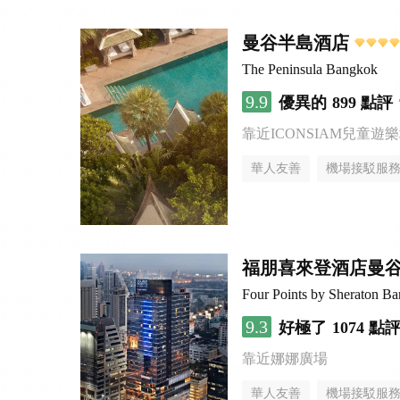
曼谷半島酒店
The Peninsula Bangkok
9.9
優異的
899 點評
靠近ICONSIAM兒童遊
華人友善
機場接駁服
福朋喜來登酒店曼
Four Points by Sheraton B
9.3
好極了
1074 點
靠近娜娜廣場
華人友善
機場接駁服