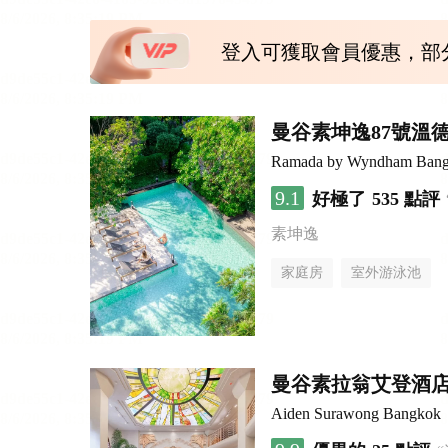
登入可獲取會員優惠，部
曼谷素坤逸87號溫
Ramada by Wyndham Bang
9.1
好極了
535 點評
素坤逸
家庭房
室外游泳池
曼谷素拉翁艾登酒
Aiden Surawong Bangkok