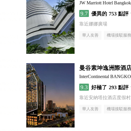
JW Marriott Hotel Bangkok
9.7
優異的
753 點評
靠近娜娜廣場
華人友善
機場接駁服
曼谷素坤逸洲際酒店
InterContinental BANG
9.3
好極了
293 點評
靠近安納塔拉酒店度假村
華人友善
機場接駁服