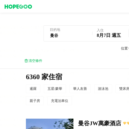
曼谷酒店預訂
目的地
入住
8月7日 週五
位置
清空條件
6360 家住宿
暹羅
五星/豪華
華人友善
游泳池
雙床
親子房
充電泊車位
曼谷JW萬豪酒店