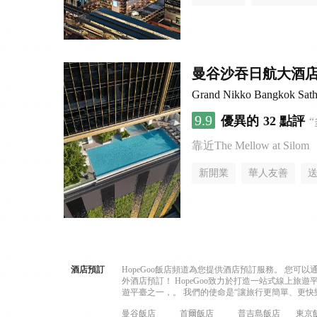
曼谷沙吞日航大酒
Grand Nikko Bangkok Sath
9.9
優異的
32 點評
靠近The Mellow at Silom
新開業
華人友善
酒店預訂
HopeGoo飯店頻道為您提供酒店預訂服務。 您
外酒店預訂！ HopeGoo致力於打造一站式線上
遊平臺之一，。 我們的使命是“讓旅行更簡單、更快
曼谷飯店
首爾飯店
普吉島飯店
東京