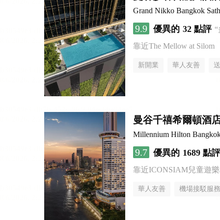
Grand Nikko Bangkok Sath
9.9
優異的
32 點評
靠近The Mellow at Silom
新開業
華人友善
曼谷千禧希爾頓酒
Millennium Hilton Bangko
9.7
優異的
1689 點
靠近ICONSIAM兒童遊
華人友善
機場接駁服