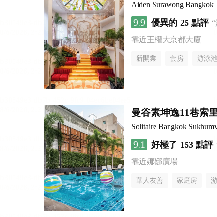
Aiden Surawong Bangkok
9.9
優異的
25 點評
靠近王權大京都大廈
新開業
套房
游泳
曼谷素坤逸11巷索里
Solitaire Bangkok Sukhumv
9.1
好極了
153 點評
靠近娜娜廣場
華人友善
家庭房