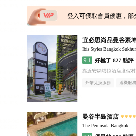
登入可獲取會員優惠，部
宜必思尚品曼谷素
Ibis Styles Bangkok Sukhu
9.1
好極了
827 點評
靠近安納塔拉酒店度假村
外幣兌換服務
送機服
曼谷半島酒店
The Peninsula Bangkok