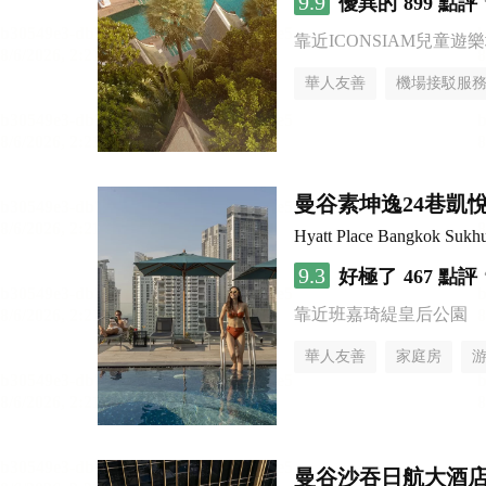
9.9
優異的
899 點評
靠近ICONSIAM兒童遊
華人友善
機場接駁服
曼谷素坤逸24巷凱
Hyatt Place Bangkok Sukh
9.3
好極了
467 點評
靠近班嘉琦緹皇后公園
華人友善
家庭房
曼谷沙吞日航大酒