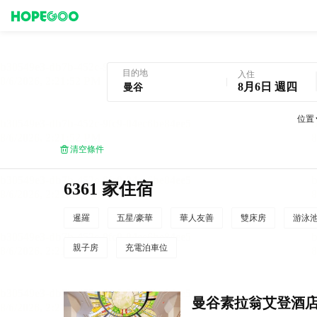
曼谷酒店預訂
目的地
入住
8月6日 週四
位置
清空條件
6361 家住宿
暹羅
五星/豪華
華人友善
雙床房
游泳
親子房
充電泊車位
曼谷素拉翁艾登酒