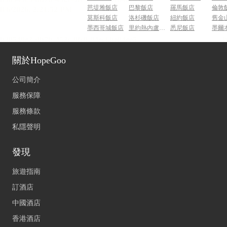
芭堤雅飯店
巴黎飯店
羅馬飯店
倫敦
莫斯科飯店
洛杉磯飯店
紐約飯店
舊金
墨西哥城飯店
里約熱內盧飯店
悉尼飯店
墨爾
關於HopeGoo
公司簡介
服務保障
服務條款
私隱聲明
發現
旅遊指南
訂酒店
中國酒店
香港酒店