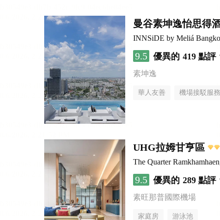
曼谷素坤逸怡思得
INNSiDE by Meliá Bangko
9.5
優異的
419 點評
素坤逸
華人友善
機場接駁服
UHG拉姆甘亨區
The Quarter Ramkhamhae
9.5
優異的
289 點評
素旺那普國際機場
家庭房
游泳池