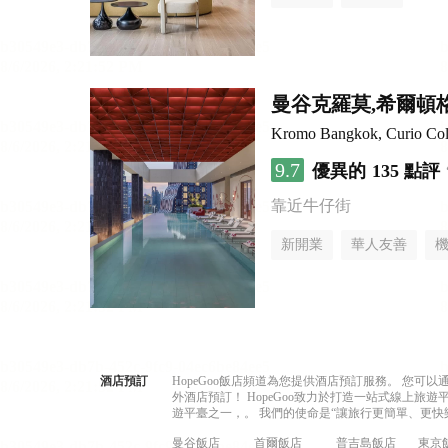
曼谷克羅莫,希爾頓
Kromo Bangkok, Curio Coll
9.7
優異的
135 點評
靠近牛仔街
新開業
華人友善
酒店預訂
HopeGoo飯店頻道為您提供酒店預訂服務。 您
外酒店預訂！ HopeGoo致力於打造一站式線上
遊平臺之一，。 我們的使命是“讓旅行更簡單、更快
曼谷飯店
首爾飯店
普吉島飯店
東京