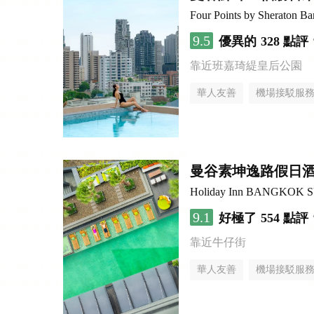
Four Points by Sheraton B
9.5
優異的
328 點評
靠近班嘉琦緹皇后公園
華人友善
機場接駁服
曼谷素坤逸路假日
Holiday Inn BANGKOK 
9.1
好極了
554 點評
靠近牛仔街
華人友善
機場接駁服