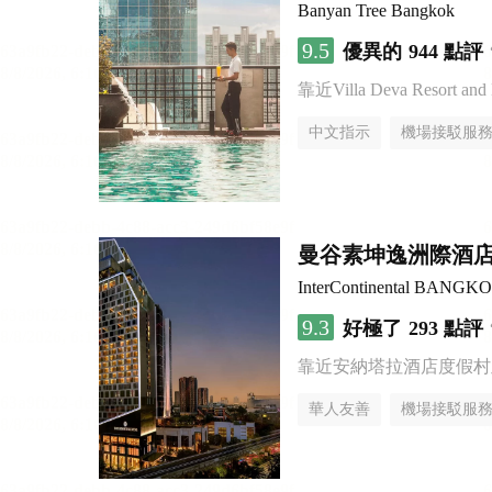
Banyan Tree Bangkok
9.5
優異的
944 點評
靠近Villa Deva Resort and 
中文指示
機場接駁服
曼谷素坤逸洲際酒店
InterContinental BANG
9.3
好極了
293 點評
靠近安納塔拉酒店度假村
華人友善
機場接駁服