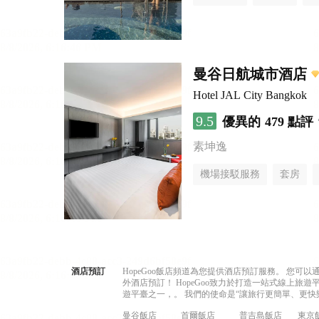
曼谷日航城市酒店
Hotel JAL City Bangkok
9.5
優異的
479 點評
素坤逸
機場接駁服務
套房
酒店預訂
HopeGoo飯店頻道為您提供酒店預訂服務。 您
外酒店預訂！ HopeGoo致力於打造一站式線上
遊平臺之一，。 我們的使命是“讓旅行更簡單、更快
曼谷飯店
首爾飯店
普吉島飯店
東京