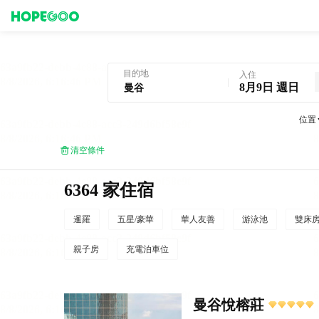
曼谷酒店預訂
目的地
入住
8月9日 週日
位置
清空條件
6364 家住宿
暹羅
五星/豪華
華人友善
游泳池
雙床
親子房
充電泊車位
曼谷悅榕莊