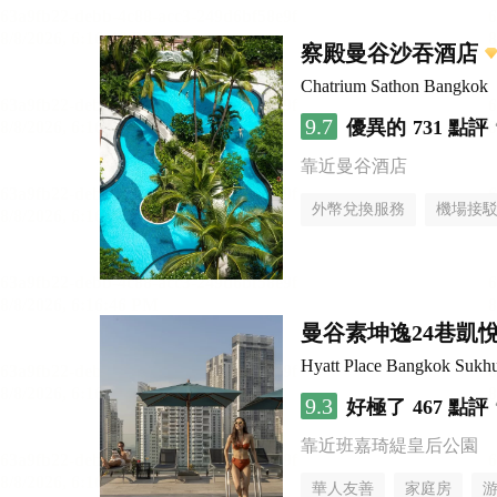
察殿曼谷沙吞酒店
Chatrium Sathon Bangkok
9.7
優異的
731 點評
靠近曼谷酒店
外幣兌換服務
機場接
曼谷素坤逸24巷凱
Hyatt Place Bangkok Sukh
9.3
好極了
467 點評
靠近班嘉琦緹皇后公園
華人友善
家庭房