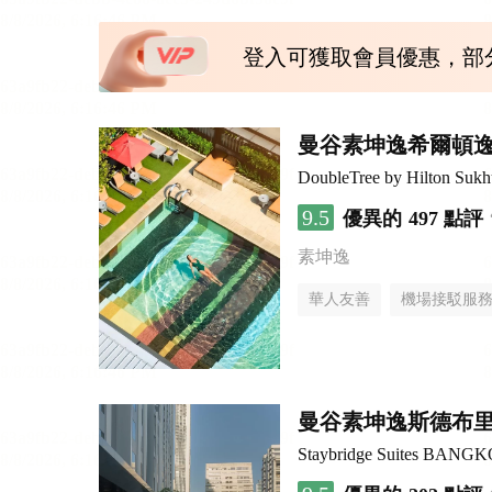
登入可獲取會員優惠，部
曼谷素坤逸希爾頓
DoubleTree by Hilton Suk
9.5
優異的
497 點評
素坤逸
華人友善
機場接駁服
曼谷素坤逸斯德布
Staybridge Suites BAN