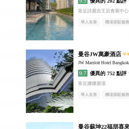
9.5
優異的
202 點評
靠近詩麗吉王后會展中心
華人友善
機場接駁服
曼谷JW萬豪酒店
JW Marriott Hotel Bangkok
9.7
優異的
752 點評
靠近娜娜廣場
華人友善
機場接駁服
曼谷蘇坤22福朋喜