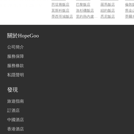
芭堤雅飯店
巴黎飯店
羅馬飯店
倫敦
莫斯科飯店
洛杉磯飯店
紐約飯店
舊金
墨西哥城飯店
里約熱內盧飯店
悉尼飯店
墨爾
關於HopeGoo
公司簡介
服務保障
服務條款
私隱聲明
發現
旅遊指南
訂酒店
中國酒店
香港酒店