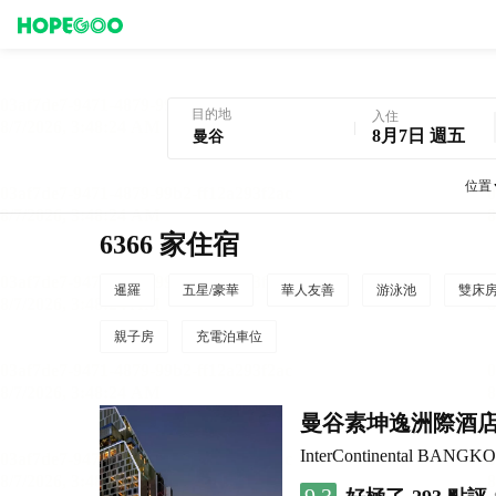
曼谷酒店預訂
目的地
入住
8月7日 週五
位置
6366 家住宿
暹羅
五星/豪華
華人友善
游泳池
雙床
親子房
充電泊車位
曼谷素坤逸洲際酒店
InterContinental BANG