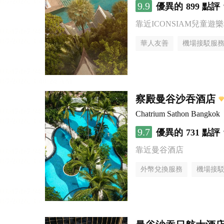
9.9
優異的
899 點評
靠近ICONSIAM兒童遊
華人友善
機場接駁服
察殿曼谷沙吞酒店
Chatrium Sathon Bangkok
9.7
優異的
731 點評
靠近曼谷酒店
外幣兌換服務
機場接