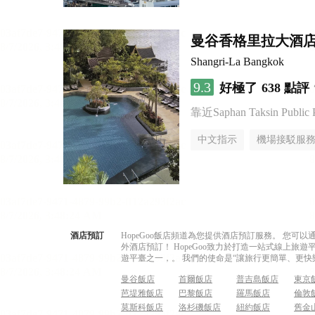
曼谷香格里拉大酒
Shangri-La Bangkok
9.3
好極了
638 點評
靠近Saphan Taksin Public 
中文指示
機場接駁服
酒店預訂
HopeGoo飯店頻道為您提供酒店預訂服務。 您
外酒店預訂！ HopeGoo致力於打造一站式線上
遊平臺之一，。 我們的使命是“讓旅行更簡單、更快
曼谷飯店
首爾飯店
普吉島飯店
東京
芭堤雅飯店
巴黎飯店
羅馬飯店
倫敦
莫斯科飯店
洛杉磯飯店
紐約飯店
舊金