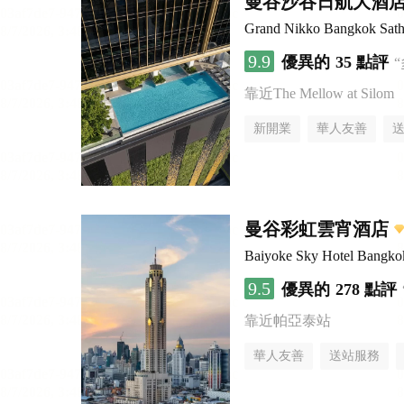
曼谷沙吞日航大酒
Grand Nikko Bangkok Sath
9.9
優異的
35 點評
靠近The Mellow at Silom
新開業
華人友善
曼谷彩虹雲宵酒店
Baiyoke Sky Hotel Bangko
9.5
優異的
278 點評
靠近帕亞泰站
華人友善
送站服務