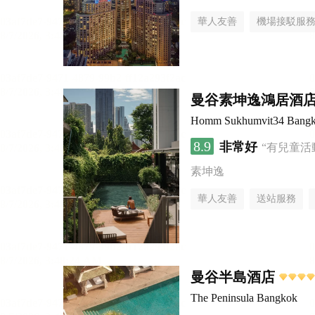
華人友善
機場接駁服
曼谷素坤逸鴻居酒
Homm Sukhumvit34 Bang
8.9
非常好
“有兒童活
素坤逸
華人友善
送站服務
曼谷半島酒店
The Peninsula Bangkok