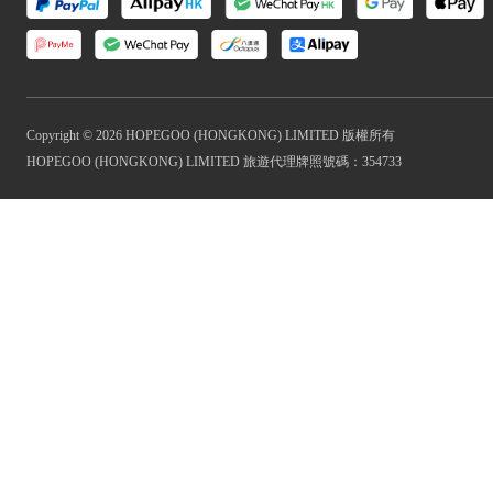
Copyright © 2026 HOPEGOO (HONGKONG) LIMITED 版權所有
HOPEGOO (HONGKONG) LIMITED 旅遊代理牌照號碼：354733