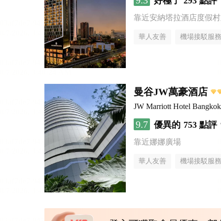
9.3
好極了
293 點評
靠近安納塔拉酒店度假村
華人友善
機場接駁服
曼谷JW萬豪酒店
JW Marriott Hotel Bangkok
9.7
優異的
753 點評
靠近娜娜廣場
華人友善
機場接駁服