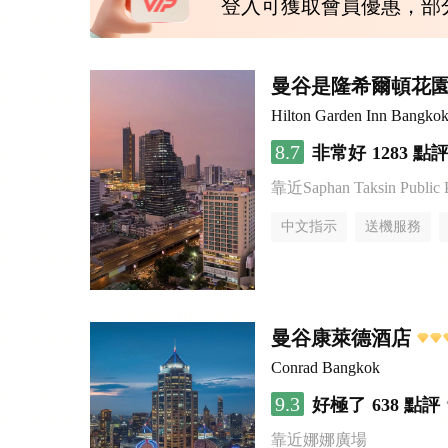
登入可獲取會員優惠，部
曼谷是隆希爾頓花
Hilton Garden Inn Bangkok
8.7
非常好
1283 點
靠近Saphan Taksin Public 
中文指示
送機服務
曼谷康萊德酒店
Conrad Bangkok
9.3
好極了
638 點評
靠近娜娜廣場