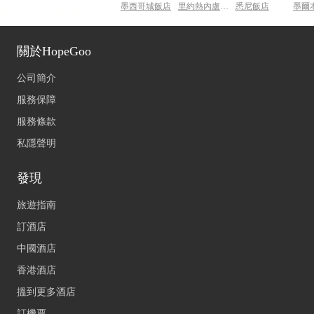
墨西哥城飯店
里約熱內盧飯店
悉尼飯店
墨爾
關於HopeGoo
公司簡介
服務保障
服務條款
私隱聲明
發現
旅遊指南
訂酒店
中國酒店
香港酒店
搵到更多酒店
訂機票