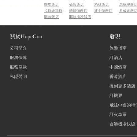
羅馬飯店
倫敦飯店
柏林飯店
馬德里飯
拉斯維加斯飯店
華盛頓飯店
波士頓飯店
多倫多飯
開羅飯店
耶路撒冷飯店
關於HopeGoo
發現
公司簡介
旅遊指南
服務保障
訂酒店
服務條款
中國酒店
私隱聲明
香港酒店
搵到更多酒店
訂機票
飛往中國的特
訂火車票
香港機場快線