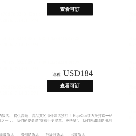
查看可訂
USD
184
連稅
查看可訂
店。 提供高端、高品質的海外酒店預訂！ HopeGoo致力於打造一站
之一，。 我們的使命是“讓旅行更簡單、更快樂”。 我們將繼續使用創
隆玻飯店
濟州島飯店
芭堤雅飯店
巴黎飯店