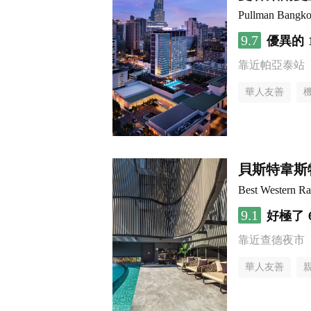
Pullman Bangko
9.7
優異的
靠近帕亞泰站
華人友善
貝斯特韋斯
Best Western Ra
9.1
好極了
靠近查德夜市
華人友善