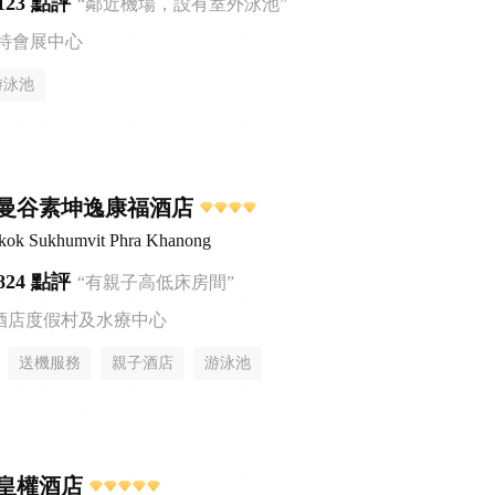
123 點評
“鄰近機場，設有室外泳池”
特會展中心
游泳池
曼谷素坤逸康福酒店
ngkok Sukhumvit Phra Khanong
824 點評
“有親子高低床房間”
酒店度假村及水療中心
送機服務
親子酒店
游泳池
皇權酒店