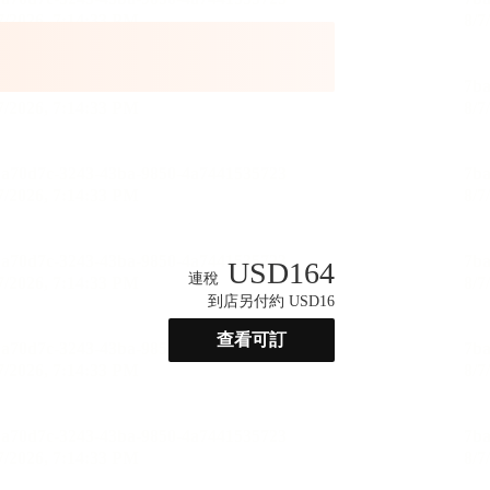
USD
164
連稅
到店另付約 USD16
查看可訂