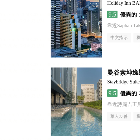
Holiday Inn 
9.5
優異的
靠近Saphan Taksi
中文指示
曼谷素坤逸
Staybridge S
9.5
優異的
靠近詩麗吉王
華人友善