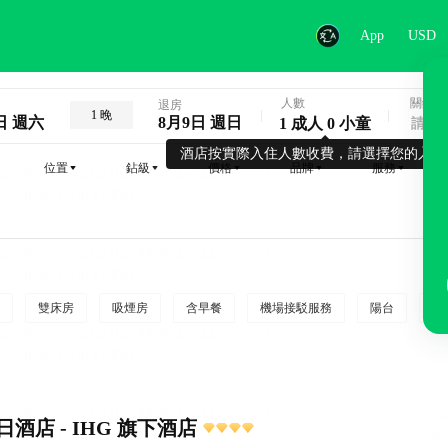
App
USD
人數
關鍵字
退房
1 晚
日 週六
8月9日 週日
1 成人 0 小童
酒店按實際入住人數收費，請選擇您的入住
位置
鉆級
價格
品牌
服務
雙床房
吸煙房
含早餐
機場接駁服務
陽台
行
酒店 - IHG 旗下酒店