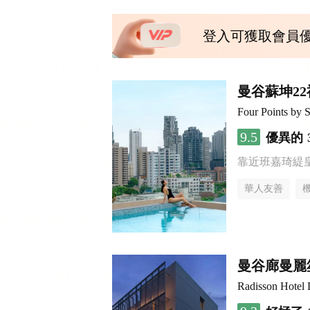
登入可獲取會員
曼谷蘇坤2
Four Points by 
9.5
優異的
靠近班嘉琦緹
華人友善
曼谷廊曼麗
Radisson Hotel