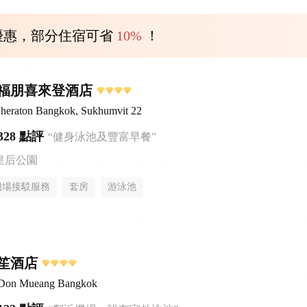
優惠，部分住宿可省
10%
！
2福朋喜來登酒店
Sheraton Bangkok, Sukhumvit 22
328 點評
“健身泳池及豐富早餐”
皇后公園
機場接駁服務
套房
游泳池
笙酒店
 Don Mueang Bangkok