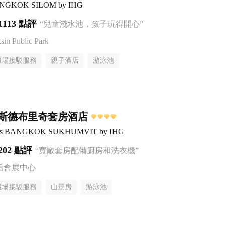
BANGKOK SILOM by IHG
1113 點評
“兒童淺水池，孩子玩得開心”
n Public Park
機場接駁服務
親子酒店
游泳池
斯德布里奇套房酒店
uites BANGKOK SUKHUMVIT by IHG
202 點評
“寬敞套房配備廚房和洗衣機”
后會展中心
機場接駁服務
山景房
游泳池