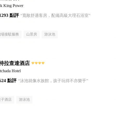
k King Power
1293 點評
“寬敞舒適客房，配備高級大理石浴室”
機場接駁服務
山景房
游泳池
特拉查達酒店
tchada Hotel
624 點評
“泳池就像水族館，孩子玩得不亦樂乎”
親子酒店
游泳池