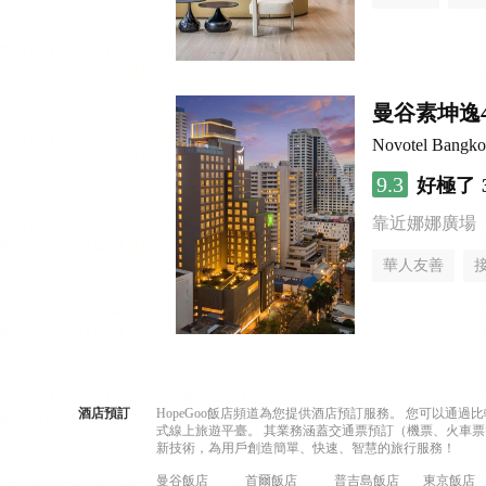
曼谷素坤逸
Novotel Bangko
9.3
好極了
靠近娜娜廣場
華人友善
酒店預訂
HopeGoo飯店頻道為您提供酒店預訂服務。 您可以通
式線上旅遊平臺。 其業務涵蓋交通票預訂（機票、火車票
新技術，為用戶創造簡單、快速、智慧的旅行服務！
曼谷飯店
首爾飯店
普吉島飯店
東京飯店