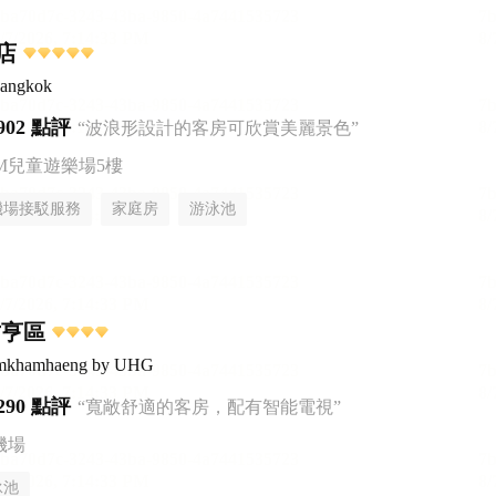
店
Bangkok
902 點評
“波浪形設計的客房可欣賞美麗景色”
AM兒童遊樂場5樓
機場接駁服務
家庭房
游泳池
甘亨區
amkhamhaeng by UHG
290 點評
“寬敞舒適的客房，配有智能電視”
機場
泳池