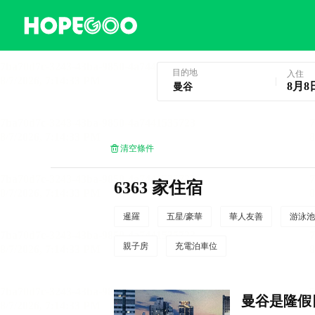
曼谷酒店預訂
目的地
入住
8月8
清空條件
6363 家住宿
暹羅
五星/豪華
華人友善
游泳池
親子房
充電泊車位
曼谷是隆假日