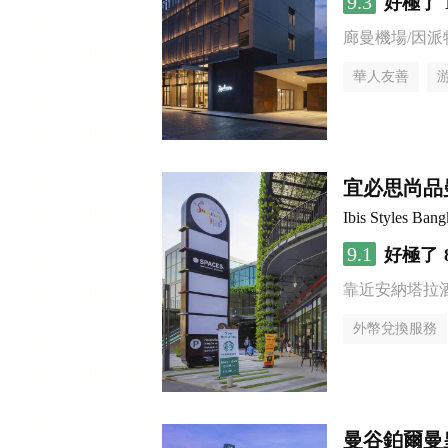
9.3
好極了
廊曼機場/因派
華人友善
宜必思尚品
Ibis Styles Ba
9.1
好極了
靠近安納塔拉
外幣兌換服務
曼谷鉑爾曼