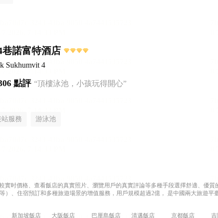
4巷諾富特酒店
k Sukhumvit 4
306 點評
“頂樓泳池，小孩玩得開心”
接站服務
游泳池
過比較實时價格、查看飯店的真實照片、瀏覽用戶的真實評論等多種手段選擇舒適、優質的飯
等）、住宿預訂和多種旅遊場景的增值服務，用戶規模超過2億， 是中國兩大旅遊平臺
新加坡飯店
大阪飯店
巴厘島飯店
清邁飯店
京都飯店
吉