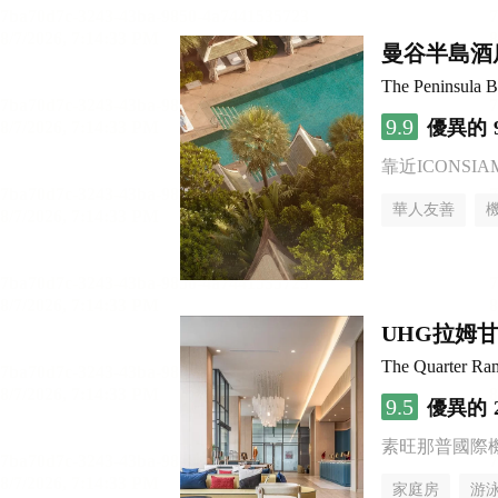
曼谷半島酒
The Peninsula 
9.9
優異的
靠近ICONSI
華人友善
UHG拉姆
The Quarter R
9.5
優異的
素旺那普國際
家庭房
游