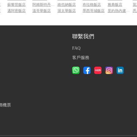
店
蘇黎世飯店
阿姆斯特丹飯店
維也納飯店
布拉格飯店
雅典飯店
莫
店
邁阿密飯店
溫哥華飯店
渥太華飯店
墨西哥城飯店
里約熱內盧飯店
悉
聯繫我們
FAQ
客戶服務
價機票