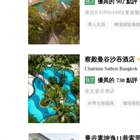
9.7
優異的
902 點評
靠近ICONSIAM兒童遊
華人友善
機場接駁服
察殿曼谷沙吞酒店
Chatrium Sathon Bangkok
9.7
優異的
730 點評
靠近曼谷酒店
外幣兌換服務
機場接
曼谷素坤逸11巷索里