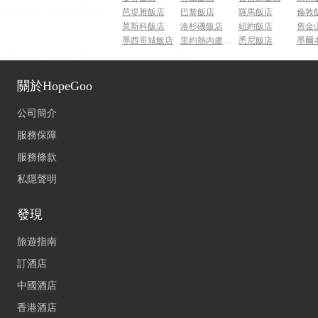
芭堤雅飯店
巴黎飯店
羅馬飯店
倫敦
莫斯科飯店
洛杉磯飯店
紐約飯店
舊金
墨西哥城飯店
里約熱內盧飯店
悉尼飯店
墨爾
關於HopeGoo
公司簡介
服務保障
服務條款
私隱聲明
發現
旅遊指南
訂酒店
中國酒店
香港酒店