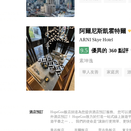
阿爾尼斯凱霍特爾
ARNI Skye Hotel
9.5
優異的
360 點評
素坤逸
華人友善
家庭房
酒店預訂
HopeGoo飯店頻道為您提供酒店預訂服務。 您
外酒店預訂！ HopeGoo致力於打造一站式線上
遊平臺之一，。 我們的使命是“讓旅行更簡單、更快
曼谷飯店
首爾飯店
普吉島飯店
東京