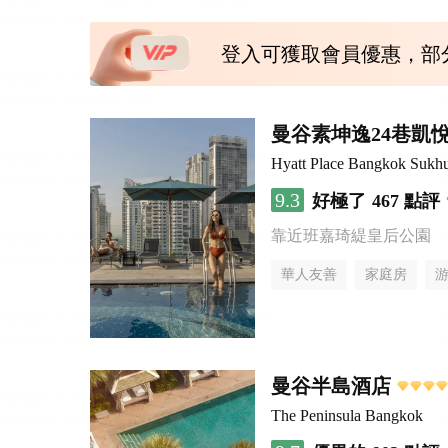
登入可獲取會員優惠，部
曼谷素坤逸24巷凱
Hyatt Place Bangkok Sukh
9.3
好極了
467 點評
靠近班嘉琦緹皇后公園
華人友善
家庭房
曼谷半島酒店
The Peninsula Bangkok