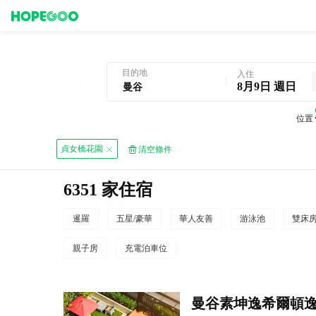
曼谷酒店預訂
目的地
入住
8月9日 週日
位置
貞女橋花園
清空條件
6351 家住宿
暹羅
五星/豪華
華人友善
游泳池
雙床
親子房
充電泊車位
曼谷素坤逸希爾頓