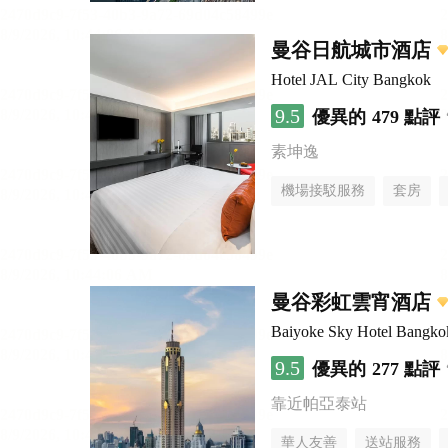
曼谷日航城市酒店
Hotel JAL City Bangkok
9.5
優異的
479 點評
素坤逸
機場接駁服務
套房
曼谷彩虹雲宵酒店
Baiyoke Sky Hotel Bangko
9.5
優異的
277 點評
靠近帕亞泰站
華人友善
送站服務