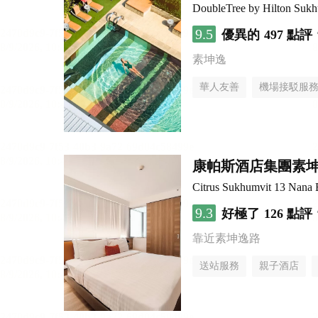
DoubleTree by Hilton Suk
9.5
優異的
497 點評
素坤逸
華人友善
機場接駁服
康帕斯酒店集團素坤
Citrus Sukhumvit 13 Nana 
9.3
好極了
126 點評
靠近素坤逸路
送站服務
親子酒店