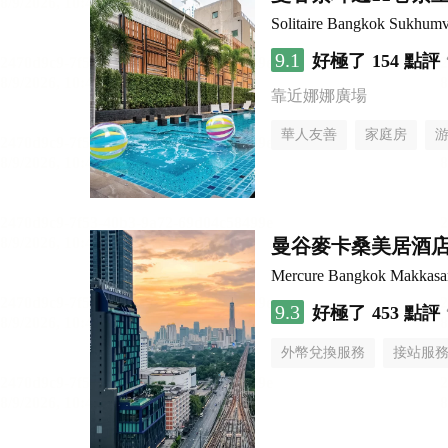
Solitaire Bangkok Sukhumv
9.1
好極了
154 點評
靠近娜娜廣場
華人友善
家庭房
曼谷麥卡桑美居酒
Mercure Bangkok Makkasa
9.3
好極了
453 點評
外幣兌換服務
接站服