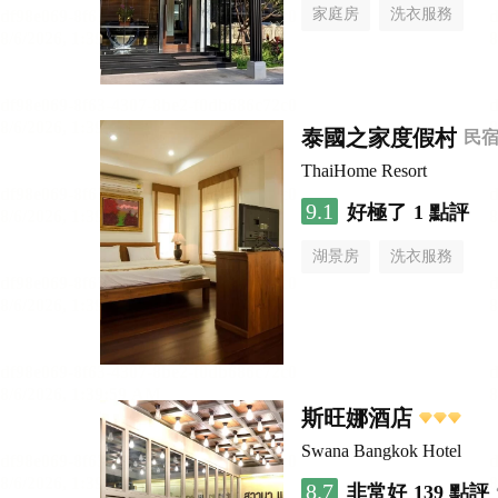
家庭房
洗衣服務
泰國之家度假村
民
ThaiHome Resort
9.1
好極了
1 點評
湖景房
洗衣服務
斯旺娜酒店
Swana Bangkok Hotel
8.7
非常好
139 點評