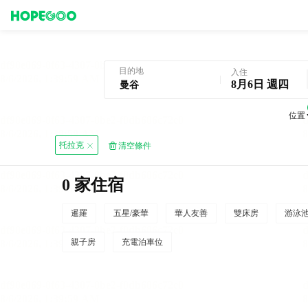
曼谷酒店預訂
目的地
入住
8月6日 週四
位置
托拉克
清空條件
0 家住宿
暹羅
五星/豪華
華人友善
雙床房
游泳
親子房
充電泊車位