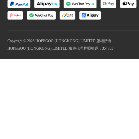
Copyright © 2026 HOPEGOO (HONGKONG) LIMITED 版權所有
HOPEGOO (HONGKONG) LIMITED 旅遊代理牌照號碼：354733