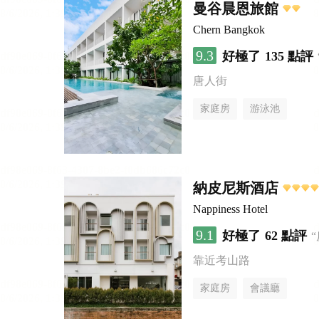
曼谷晨恩旅館
Chern Bangkok
9.3
好極了
135 點評
唐人街
家庭房
游泳池
納皮尼斯酒店
Nappiness Hotel
9.1
好極了
62 點評
靠近考山路
家庭房
會議廳