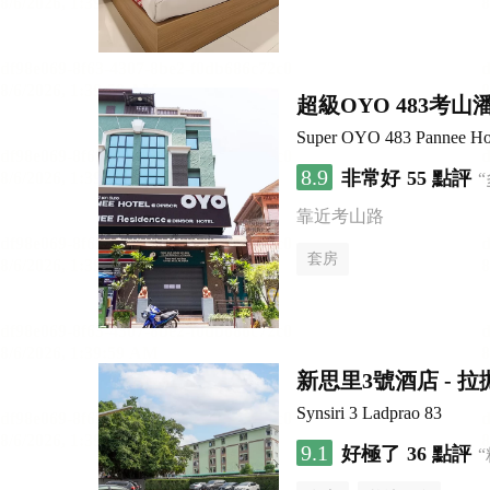
超級OYO 483考山
Super OYO 483 Pannee Ho
8.9
非常好
55 點評
靠近考山路
套房
新思里3號酒店 - 拉
Synsiri 3 Ladprao 83
9.1
好極了
36 點評