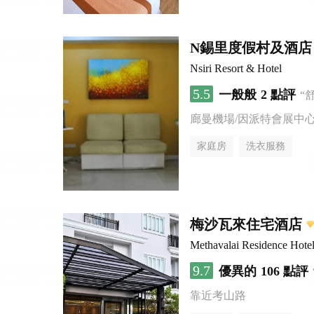
N錫里度假村及酒店
Nsiri Resort & Hotel
5.5
一般般
2 點評
“
廊曼機場/因派特會展中
家庭房
洗衣服務
梅沙瓦來住宅酒店
Methavalai Residence Hote
9.7
優異的
106 點評
靠近考山路