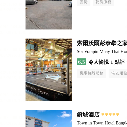
套房
乾洗服務
索爾沃爾彭泰拳之
Sor Vorapin Muay Thai H
6.5
令人愉悅
1 點評
機場接駁服務
洗衣服
鎮城酒店
Town in Town Hotel Bang