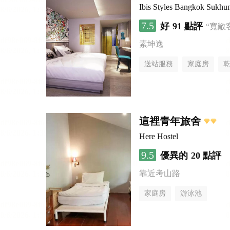
Ibis Styles Bangkok Sukhu
7.5
好
91 點評
“寬敞
素坤逸
送站服務
家庭房
這裡青年旅舍
Here Hostel
9.5
優異的
20 點評
靠近考山路
家庭房
游泳池