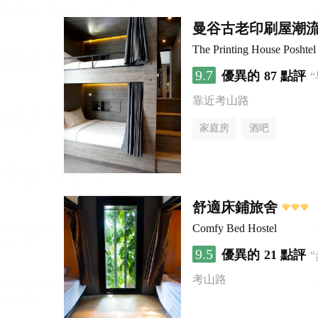
曼谷古老印刷屋潮
The Printing House Poshtel
9.7
優異的
87 點評
靠近考山路
家庭房
酒吧
舒適床鋪旅舍
Comfy Bed Hostel
9.5
優異的
21 點評
考山路