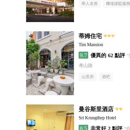
華人友善
機場接駁服
蒂姆住宅
Tim Mansion
9.7
優異的
62 點評
考山路
山景房
酒吧
曼谷斯里酒店
Sri Krungthep Hotel
8.5
非常好
2 點評
“