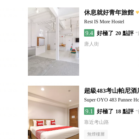
休息就好青年旅館
Rest IS More Hostel
9.4
好極了
20 點評
唐人街
超級483考山帕尼酒
Super OYO 483 Pannee Ho
9.1
好極了
18 點評
靠近考山路
無煙樓層