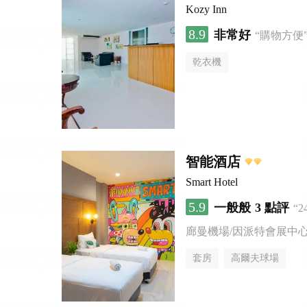
Kozy Inn
8.9
非常好
“購物方便
乾衣機
智能酒店
Smart Hotel
5.9
一般般
3 點評
“
廊曼機場/因派特會展中
套房
高爾夫球場