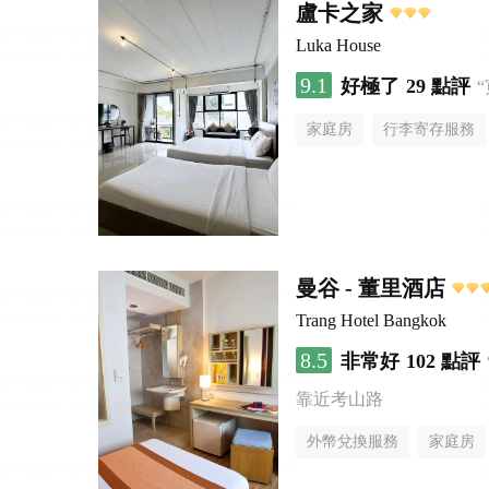
盧卡之家
Luka House
9.1
好極了
29 點評
家庭房
行李寄存服務
曼谷 - 董里酒店
Trang Hotel Bangkok
8.5
非常好
102 點評
靠近考山路
外幣兌換服務
家庭房