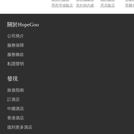
墨西哥城飯店
里約熱內盧飯店
悉尼飯店
墨爾
關於HopeGoo
公司簡介
服務保障
服務條款
私隱聲明
發現
旅遊指南
訂酒店
中國酒店
香港酒店
搵到更多酒店