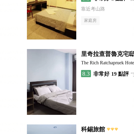
靠近考山路
家庭房
里奇拉查普魯克宅
The Rich Ratchapruek Hote
8.3
非常好
19 點評
科錫旅館