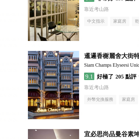
靠近考山路
中文指示
家庭房
暹邏香榭麗舍大街
Siam Champs Elyseesi Uni
9.1
好極了
205 點評
靠近考山路
外幣兌換服務
家庭房
宜必思尚品曼谷素坤逸