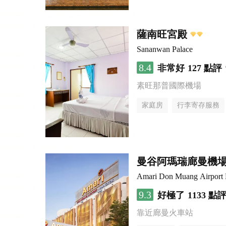
薩南旺宮殿
Sananwan Palace
8.4
非常好
127 點評
素旺那普國際機場
家庭房
行李寄存服務
曼谷阿瑪瑞廊曼機
Amari Don Muang Airport
9.3
好極了
1133 點
靠近廊曼火車站