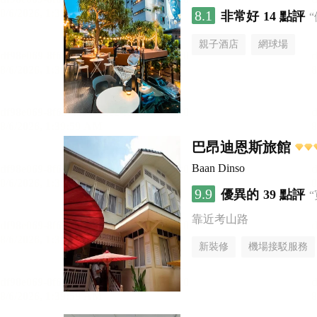
8.1
非常好
14 點評
親子酒店
網球場
巴昂迪恩斯旅館
Baan Dinso
9.9
優異的
39 點評
靠近考山路
新裝修
機場接駁服務