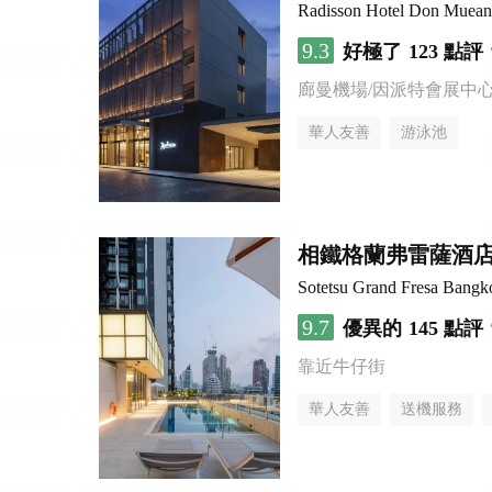
Radisson Hotel Don Muea
9.3
好極了
123 點評
廊曼機場/因派特會展中
華人友善
游泳池
相鐵格蘭弗雷薩酒店 
Sotetsu Grand Fresa Bangk
9.7
優異的
145 點評
靠近牛仔街
華人友善
送機服務