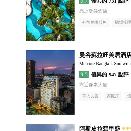
9.7
優異的
731 點評
靠近曼谷酒店
外幣兌換服務
機場接
曼谷蘇拉旺美居酒
Mercure Bangkok Surawon
9.5
優異的
947 點評
靠近像素大廈
華人友善
家庭房
阿斯皮拉碧甲盛