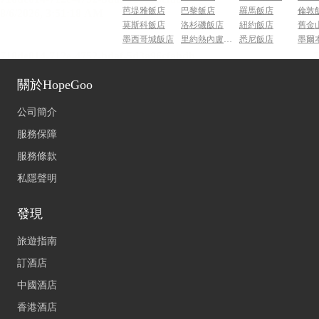
芭堤雅飯店
巴黎飯店
羅馬飯店
倫敦
莫斯科飯店
洛杉磯飯店
紐約飯店
舊金
墨西哥城飯店
里約熱內盧飯店
悉尼飯店
墨爾
關於HopeGoo
公司簡介
服務保障
服務條款
私隱聲明
發現
旅遊指南
訂酒店
中國酒店
香港酒店