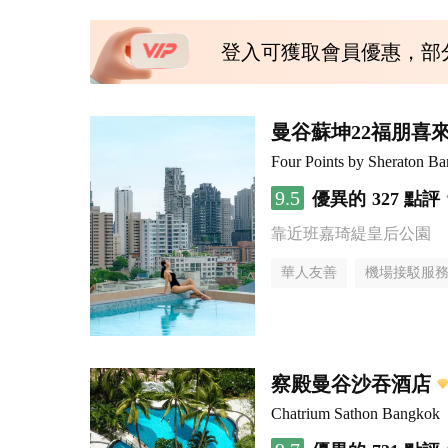
登入可獲取會員優惠，部
曼谷蘇坤22福朋喜
Four Points by Sheraton B
9.5
優異的
327 點評
靠近班嘉琦緹皇后公園
華人友善
機場接駁服
察殿曼谷沙吞酒店
Chatrium Sathon Bangkok