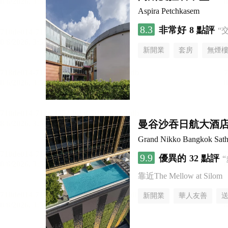
Aspira Petchkasem
8.3
非常好
8 點評
“
新開業
套房
無煙
曼谷沙吞日航大酒
Grand Nikko Bangkok Sath
9.9
優異的
32 點評
靠近The Mellow at Silom
新開業
華人友善