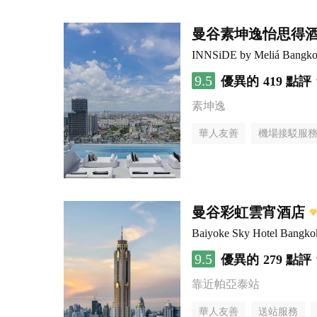
曼谷素坤逸怡思得
INNSiDE by Meliá Bangko
9.5
優異的
419 點評
素坤逸
華人友善
機場接駁服
曼谷彩虹雲宵酒店
Baiyoke Sky Hotel Bangko
9.5
優異的
279 點評
靠近帕亞泰站
華人友善
送站服務