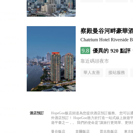
察殿曼谷河畔豪華
Chatrium Hotel Riverside 
9.8
優異的
920 點評
靠近碼頭夜市
華人友善
接站服務
酒店預訂
HopeGoo飯店頻道為您提供酒店預訂服務。 您
外酒店預訂！ HopeGoo致力於打造一站式線上
遊平臺之一，。 我們的使命是“讓旅行更簡單、更快
曼谷飯店
首爾飯店
普吉島飯店
東京