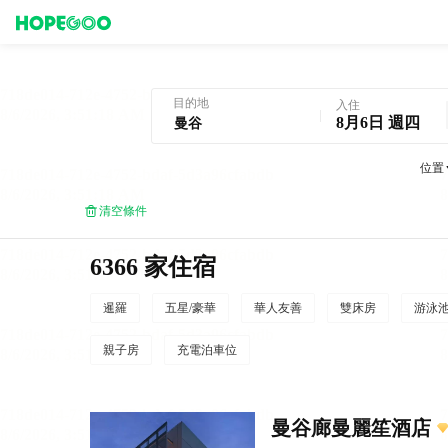
曼谷酒店預訂
目的地
入住
8月6日 週四
位置
清空條件
6366 家住宿
暹羅
五星/豪華
華人友善
雙床房
游泳
親子房
充電泊車位
曼谷廊曼麗笙酒店