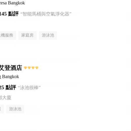
Fresa Bangkok
145 點評
“智能馬桶與空氣淨化器”
送機服務
家庭房
游泳池
艾登酒店
g Bangkok
25 點評
“泳池很棒”
都大廈
房
游泳池