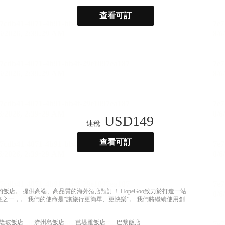
查看可訂
USD
149
連稅
查看可訂
店。 提供高端、高品質的海外酒店預訂！ HopeGoo致力於打造一站
之一，。 我們的使命是“讓旅行更簡單、更快樂”。 我們將繼續使用創
隆玻飯店
濟州島飯店
芭堤雅飯店
巴黎飯店