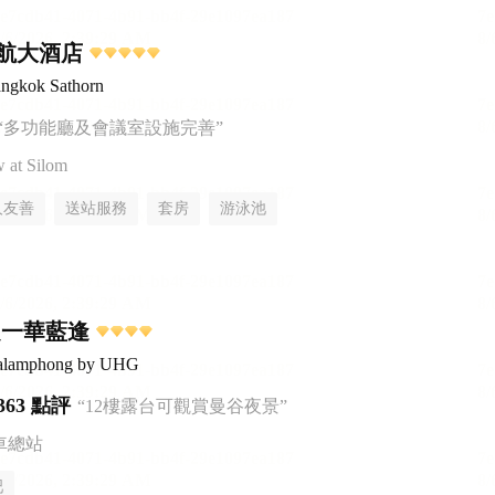
航大酒店
ngkok Sathorn
“多功能廳及會議室設施完善”
at Silom
人友善
送站服務
套房
游泳池
之一華藍逢
ualamphong by UHG
363 點評
“12樓露台可觀賞曼谷夜景”
車總站
吧