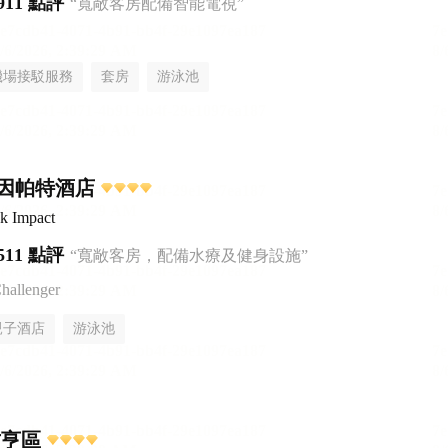
911 點評
“寬敞客房配備智能電視”
機場接駁服務
套房
游泳池
因帕特酒店
k Impact
511 點評
“寬敞客房，配備水療及健身設施”
llenger
親子酒店
游泳池
甘亨區