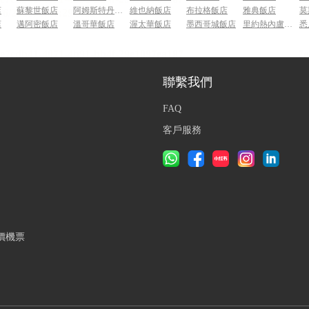
店
蘇黎世飯店
阿姆斯特丹飯店
維也納飯店
布拉格飯店
雅典飯店
莫
店
邁阿密飯店
溫哥華飯店
渥太華飯店
墨西哥城飯店
里約熱內盧飯店
悉
聯繫我們
FAQ
客戶服務
價機票