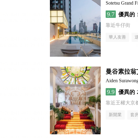
Sotetsu Grand 
9.7
優異的
靠近牛仔街
華人友善
曼谷素拉翁
Aiden Surawon
9.9
優異的
靠近王權大京
新開業
套