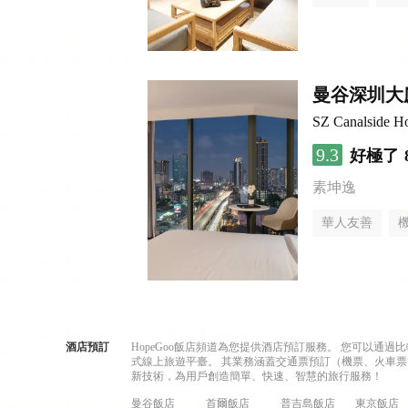
曼谷深圳大
SZ Canalside Ho
9.3
好極了
素坤逸
華人友善
酒店預訂
HopeGoo飯店頻道為您提供酒店預訂服務。 您可以通
式線上旅遊平臺。 其業務涵蓋交通票預訂（機票、火車票
新技術，為用戶創造簡單、快速、智慧的旅行服務！
曼谷飯店
首爾飯店
普吉島飯店
東京飯店