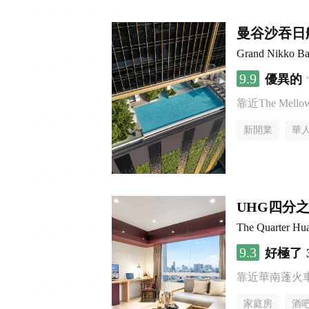
曼谷沙吞日
Grand Nikko Ba
9.9
優異的
靠近The Mellow 
新開業
華
UHG四分
The Quarter H
9.3
好極了
靠近華南蓬火
家庭房
酒