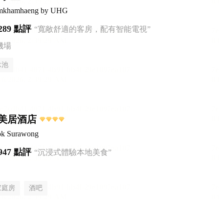
amkhamhaeng by UHG
289 點評
“寬敞舒適的客房，配有智能電視”
機場
泳池
美居酒店
ok Surawong
947 點評
“沉浸式體驗本地美食”
家庭房
酒吧