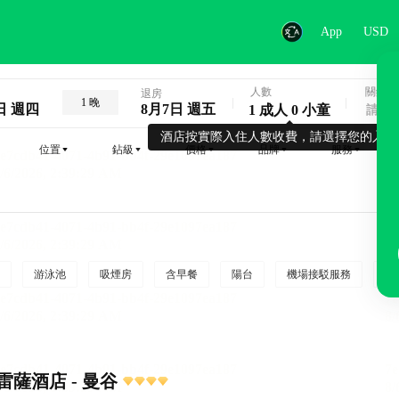
App
USD
人數
關鍵字
退房
1 晚
日 週四
8月7日 週五
1 成人 0 小童
酒店按實際入住人數收費，請選擇您的入住
位置
鉆級
價格
品牌
服務
游泳池
吸煙房
含早餐
陽台
機場接駁服務
吸
薩酒店 - 曼谷