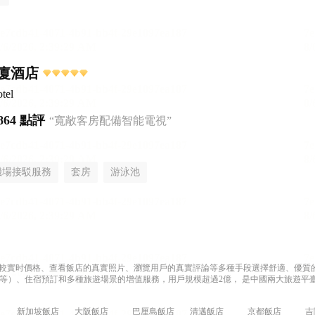
廈酒店
tel
864 點評
“寬敞客房配備智能電視”
機場接駁服務
套房
游泳池
過比較實时價格、查看飯店的真實照片、瀏覽用戶的真實評論等多種手段選擇舒適、優質的飯
等）、住宿預訂和多種旅遊場景的增值服務，用戶規模超過2億， 是中國兩大旅遊平臺
新加坡飯店
大阪飯店
巴厘島飯店
清邁飯店
京都飯店
吉