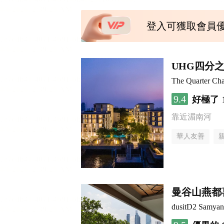
登入可獲取會員
UHG四分
The Quarter C
9.4
好極了
靠近湄南河
華人友善
曼谷山燕都
dusitD2 Samya