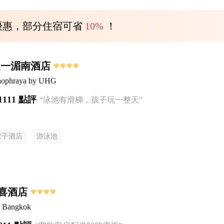
優惠，部分住宿可省
10%
！
之一湄南酒店
haophraya by UHG
1111 點評
“泳池有滑梯，孩子玩一整天”
親子酒店
游泳池
喜酒店
n Bangkok