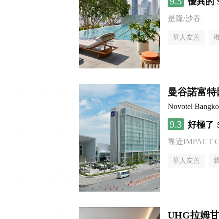
9.5
優異的
是隆/沙吞
華人友善
曼谷諾富特
Novotel Bangko
9.3
好極了
靠近IMPACT Cha
華人友善
UHG拉姆