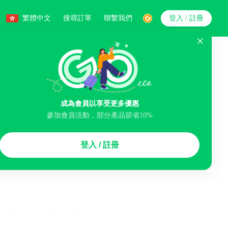
繁體中文
搜尋訂單
聯繫我們
登入 / 註冊
搜索
人數
成為會員以享受更多優惠
參加會員活動，部分產品節省10%
智能排序
登入 / 註冊
煙區
免費取消
民宿
泊車場