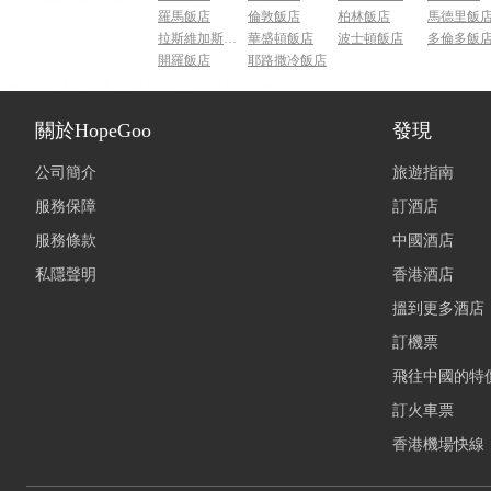
羅馬飯店
倫敦飯店
柏林飯店
馬德里飯
拉斯維加斯飯店
華盛頓飯店
波士頓飯店
多倫多飯
開羅飯店
耶路撒冷飯店
關於HopeGoo
發現
公司簡介
旅遊指南
服務保障
訂酒店
服務條款
中國酒店
私隱聲明
香港酒店
搵到更多酒店
訂機票
飛往中國的特
訂火車票
香港機場快線