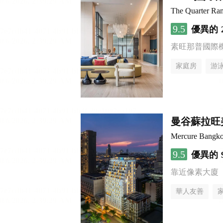
The Quarter R
9.5
優異的
素旺那普國際
家庭房
游
曼谷蘇拉旺
Mercure Bangk
9.5
優異的
靠近像素大廈
華人友善