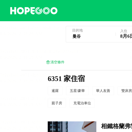
曼谷酒店預訂
目的地
入住
8月6
清空條件
6351 家住宿
暹羅
五星/豪華
華人友善
雙床房
親子房
充電泊車位
相鐵格蘭弗雷