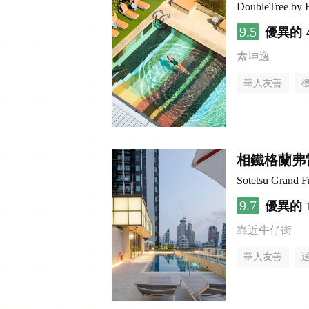
DoubleTree by 
9.5
優異的
素坤逸
華人友善
相鐵格蘭弗雷
Sotetsu Grand 
9.7
優異的
靠近牛仔街
華人友善