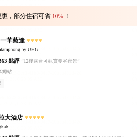
優惠，部分住宿可省
10%
！
之一華藍逢
ualamphong by UHG
363 點評
“12樓露台可觀賞曼谷夜景”
車總站
吧
拉大酒店
gkok