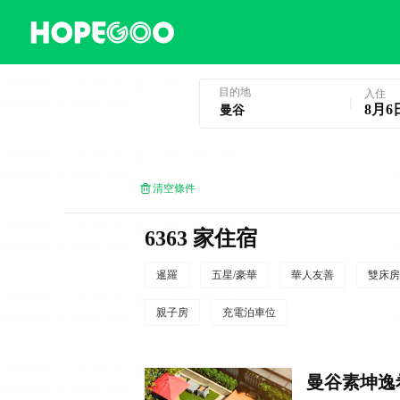
曼谷酒店預訂
目的地
入住
8月6
清空條件
6363 家住宿
暹羅
五星/豪華
華人友善
雙床房
親子房
充電泊車位
曼谷素坤逸