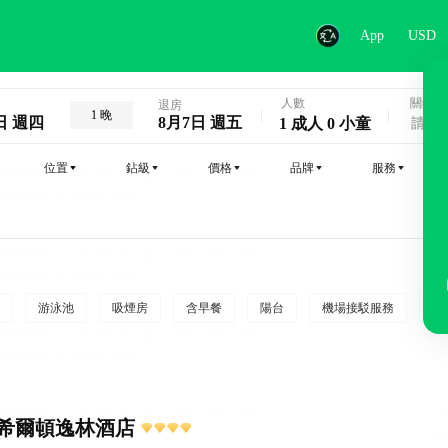
App
USD
人數
關鍵字
退房
1 晚
日 週四
8月7日 週五
1 成人 0 小童
位置
鉆級
價格
品牌
服務
游泳池
吸煙房
含早餐
陽台
機場接駁服務
吸
希爾頓逸林酒店