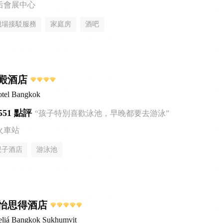
后會展中心
機場接駁服務
家庭房
酒吧
殿酒店
otel Bangkok
551 點評
“孩子特別喜歡泳池，早晚都要去游泳”
火車站
親子酒店
游泳池
怡思得酒店
liá Bangkok Sukhumvit