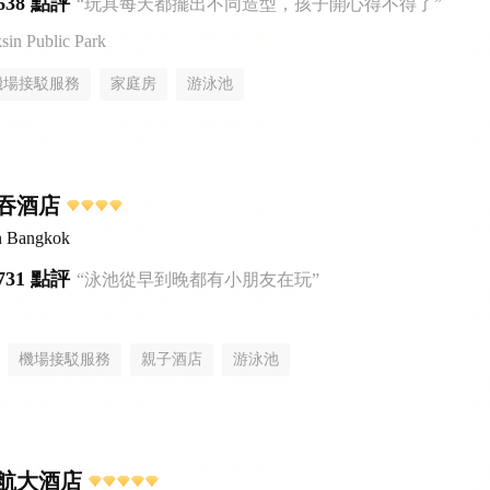
638 點評
“玩具每天都擺出不同造型，孩子開心得不得了”
n Public Park
機場接駁服務
家庭房
游泳池
吞酒店
n Bangkok
731 點評
“泳池從早到晚都有小朋友在玩”
機場接駁服務
親子酒店
游泳池
航大酒店