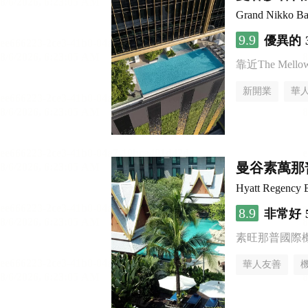
Grand Nikko Ba
9.9
優異的
靠近The Mellow 
新開業
華
曼谷素萬那
Hyatt Regency 
8.9
非常好
素旺那普國際
華人友善