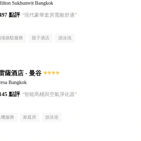
Hilton Sukhumvit Bangkok
497 點評
“現代豪華套房寬敞舒適”
機場接駁服務
親子酒店
游泳池
薩酒店 - 曼谷
Fresa Bangkok
145 點評
“智能馬桶與空氣淨化器”
送機服務
家庭房
游泳池