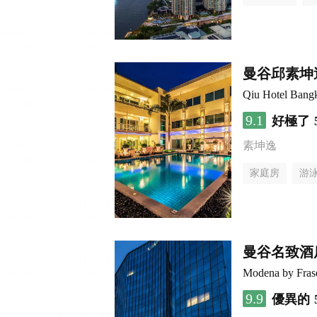
曼谷邱素坤逸
Qiu Hotel Bang
9.1
好極了
素坤逸
家庭房
游
曼谷名致酒
Modena by Fras
9.9
優異的