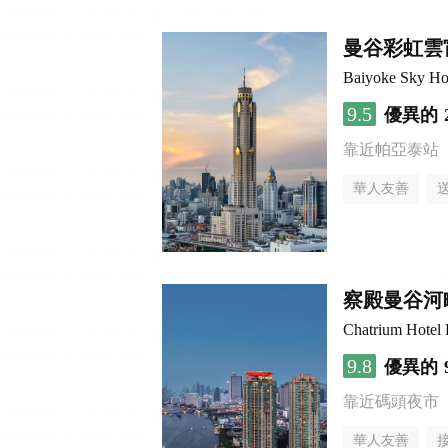
曼谷彩虹雲
Baiyoke Sky Ho
9.5
優異的
靠近帕亞泰站
華人友善
察殿曼谷河
Chatrium Hotel 
9.8
優異的
靠近碼頭夜市
華人友善