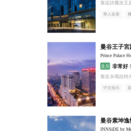
靠近詩麗吉王
華人友善
曼谷王子宮
Prince Palace H
8.9
非常好
靠近永瑪拉特
中文指示
曼谷素坤逸
INNSiDE by Me