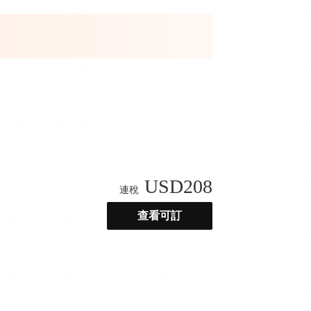
USD
208
連稅
查看可訂