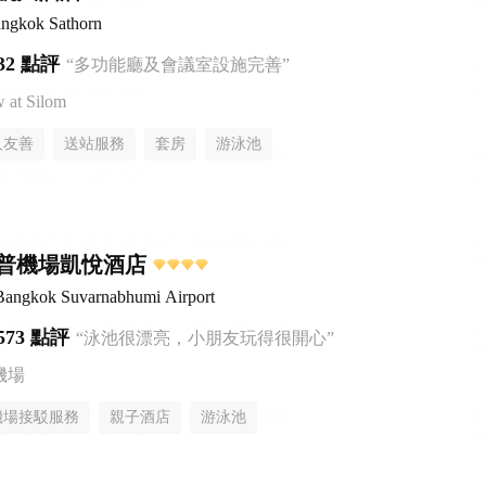
ngkok Sathorn
32 點評
“多功能廳及會議室設施完善”
at Silom
人友善
送站服務
套房
游泳池
普機場凱悅酒店
Bangkok Suvarnabhumi Airport
573 點評
“泳池很漂亮，小朋友玩得很開心”
機場
機場接駁服務
親子酒店
游泳池