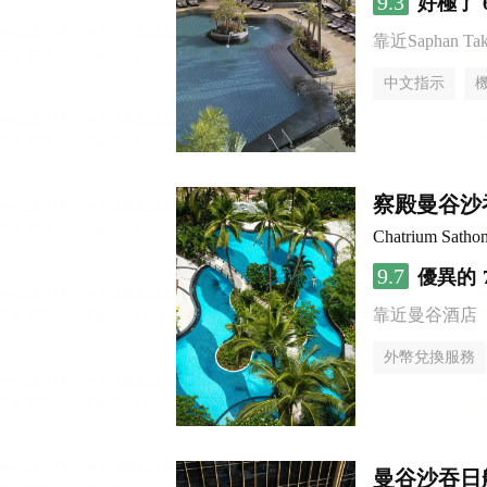
9.3
好極了
靠近Saphan Taksi
中文指示
察殿曼谷沙
Chatrium Satho
9.7
優異的
靠近曼谷酒店
外幣兌換服務
曼谷沙吞日