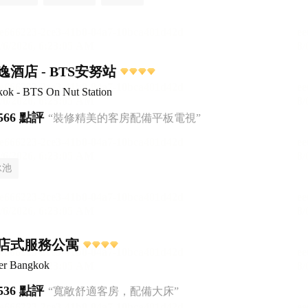
酒店 - BTS安努站
kok - BTS On Nut Station
566 點評
“裝修精美的客房配備平板電視”
泳池
店式服務公寓
er Bangkok
536 點評
“寬敞舒適客房，配備大床”