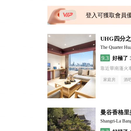
登入可獲取會員
UHG四分
The Quarter H
9.3
好極了
靠近華南蓬火
家庭房
酒
曼谷香格里
Shangri-La Ban