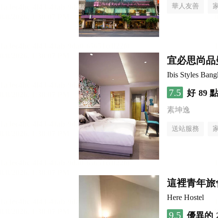
華人友善
宜必思尚品曼
Ibis Styles Ban
7.5
好
89 
素坤逸
送站服務
這裡青年旅
Here Hostel
9.5
優異的