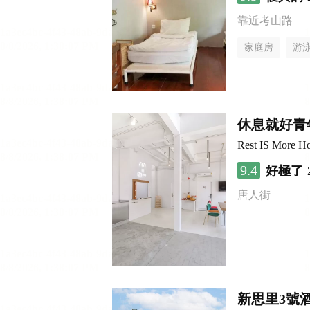
靠近考山路
家庭房
游
休息就好青
Rest IS More Ho
9.4
好極了
唐人街
新思里3號酒