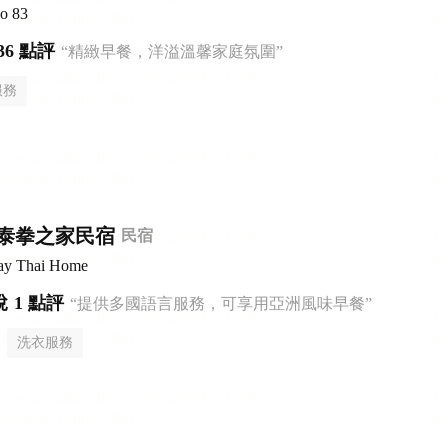
ao 83
36 點評
“精緻早餐，洋溢溫馨家庭氛圍”
服務
泰拳之家民宿
民宿
ay Thai Home
悅
1 點評
“提供多國語言服務，可享用亞洲風味早餐”
洗衣服務