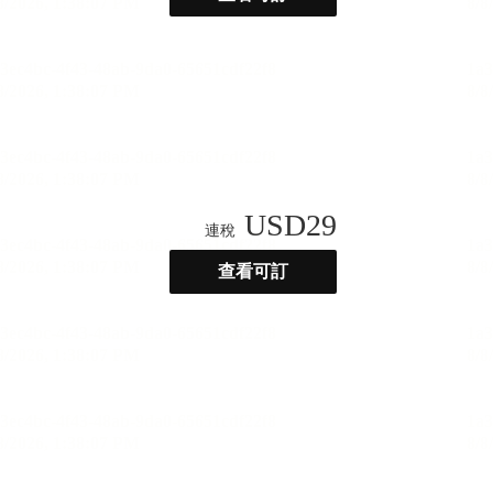
USD
29
連稅
查看可訂