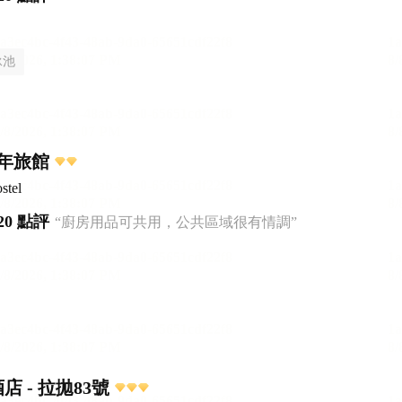
泳池
年旅館
stel
20 點評
“廚房用品可共用，公共區域很有情調”
店 - 拉拋83號