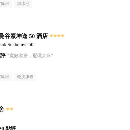
家庭房
游泳池
谷素坤逸 50 酒店
gkok Sukhumvit 50
點評
“寬敞客房，配備大床”
家庭房
乾洗服務
舍
20 點評