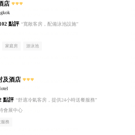
里酒店
ngkok
102 點評
“寬敞客房，配備泳池設施”
家庭房
游泳池
村及酒店
otel
2 點評
“舒適冷氣客房，提供24小時送餐服務”
特會展中心
衣服務