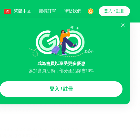
繁體中文
搜尋訂單
聯繫我們
登入 / 註冊
搜索
人數
成為會員以享受更多優惠
參加會員活動，部分產品節省10%
智能排序
登入 / 註冊
李寄存服務
免費取消
民宿
泊車場