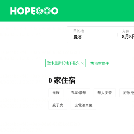
曼谷酒店預訂
目的地
入住
8月8
聖卡里斯托地下墓穴
清空條件
0 家住宿
暹羅
五星/豪華
華人友善
游泳池
親子房
充電泊車位