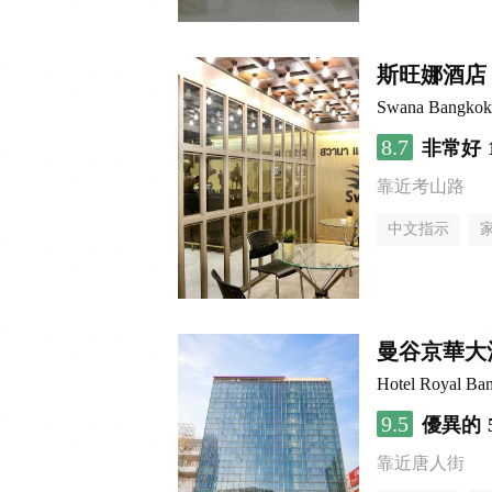
斯旺娜酒店
Swana Bangkok
8.7
非常好
靠近考山路
中文指示
曼谷京華大
Hotel Royal Ba
9.5
優異的
靠近唐人街