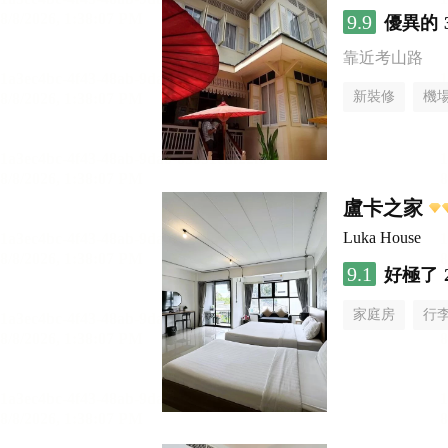
9.9
優異的
靠近考山路
新裝修
機
盧卡之家
Luka House
9.1
好極了
家庭房
行