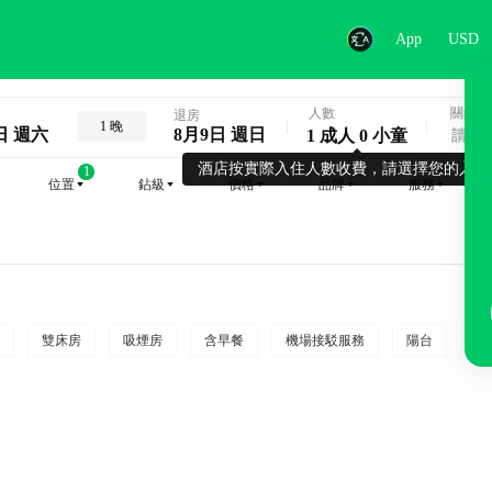
App
USD
人數
關鍵字
退房
1 晚
日 週六
8月9日 週日
1 成人 0 小童
酒店按實際入住人數收費，請選擇您的入住
1
位置
鉆級
價格
品牌
服務
雙床房
吸煙房
含早餐
機場接駁服務
陽台
行