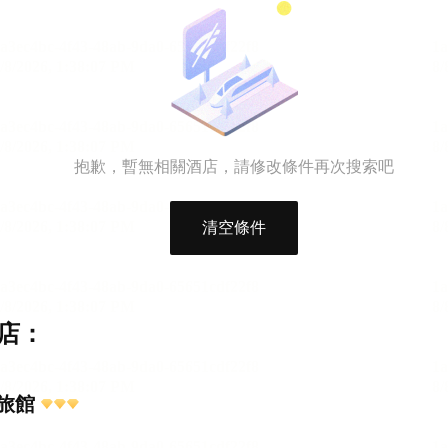
抱歉，暫無相關酒店，請修改條件再次搜索吧
清空條件
店：
旅館