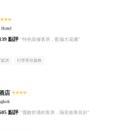
 Hotel
139 點評
“特色裝修客房，配備大花灑”
家庭房
行李寄存服務
酒店
ngkok
505 點評
“寬敞舒適的客房，隔音效果良好”