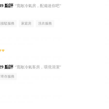
39 點評
“寬敞冷氣房，配備迷你吧”
場接駁服務
家庭房
洗衣服務
29 點評
“寬敞冷氣客房，環境清潔”
李寄存服務