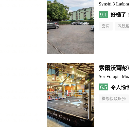
Synsiri 3 Ladpr
9.1
好極了
套房
乾洗
索爾沃爾彭
Sor Vorapin Mu
6.5
令人愉
機場接駁服務