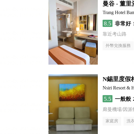
曼谷 - 董
Trang Hotel Ba
8.5
非常好
靠近考山路
外幣兌換服務
N錫里度假
Nsiri Resort & H
5.5
一般般
廊曼機場/因派
家庭房
洗