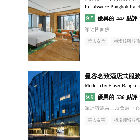
Renaissance Bangkok Ratch
9.5
優異的
442 點評
靠近四面佛
華人友善
機場接駁服
曼谷名致酒店式服
Modena by Fraser Bangkok
9.9
優異的
536 點評
靠近詩麗吉王后會展中心
華人友善
機場接駁服