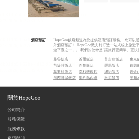
酒店預訂
HopeGoo飯店頻道為您提供酒店預訂服務。 您
外酒店預訂！ HopeGoo致力於打造一站式線上
遊平臺之一，。 我們的使命是“讓旅行更簡單、更快
曼谷飯店
首爾飯店
普吉島飯店
東京
芭堤雅飯店
巴黎飯店
羅馬飯店
倫敦
莫斯科飯店
洛杉磯飯店
紐約飯店
舊金
墨西哥城飯店
里約熱內盧飯店
悉尼飯店
墨爾
關於HopeGoo
公司簡介
服務保障
服務條款
私隱聲明