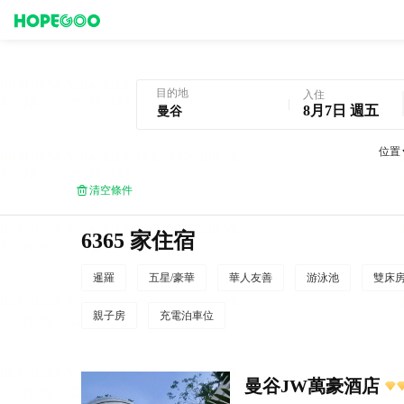
曼谷酒店預訂
目的地
入住
8月7日 週五
位置
清空條件
6365 家住宿
暹羅
五星/豪華
華人友善
游泳池
雙床
親子房
充電泊車位
曼谷JW萬豪酒店