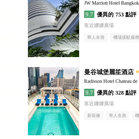
JW Marriott Hotel Bangkok
9.7
優異的
753 點評
靠近娜娜廣場
華人友善
機場接駁服
曼谷城堡麗笙酒店
Radisson Hotel Chateau d
9.7
優異的
328 點評
靠近娜娜廣場
新裝修
華人友善