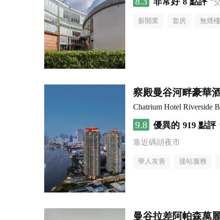
8.3
非常好
8 點評
“
新開業
套房
無煙
察殿曼谷河畔豪華
Chatrium Hotel Riverside 
9.8
優異的
919 點評
靠近碼頭夜市
華人友善
接站服務
曼谷拉差阿帕森萬