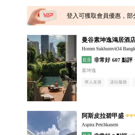
登入可獲取會員優惠，部
曼谷素坤逸鴻居酒
Homm Sukhumvit34 Bang
8.9
非常好
607 點評
素坤逸
華人友善
送站服務
阿斯皮拉碧甲盛
Aspira Petchkasem