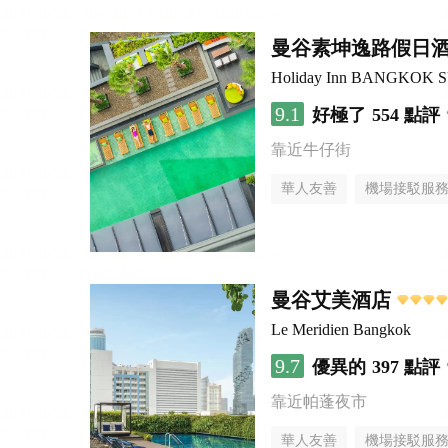
曼谷素坤逸路假日
Holiday Inn BANGKOK 
9.1
好極了
554 點評
靠近牛仔街
華人友善
機場接駁服
曼谷艾美酒店
Le Meridien Bangkok
9.7
優異的
397 點評
靠近帕蓬夜市
華人友善
機場接駁服