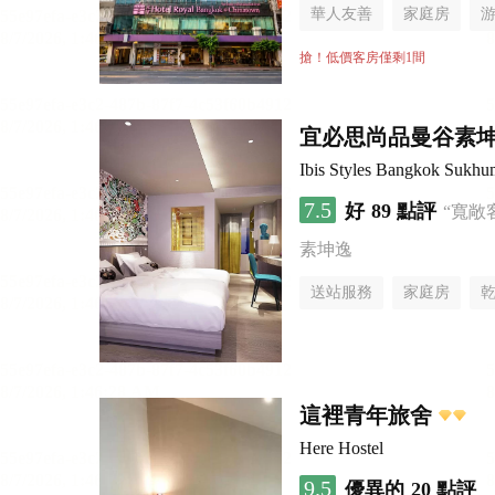
華人友善
家庭房
搶！低價客房僅剩1間
宜必思尚品曼谷素坤逸
Ibis Styles Bangkok Sukhu
7.5
好
89 點評
“寬敞
素坤逸
送站服務
家庭房
這裡青年旅舍
Here Hostel
9.5
優異的
20 點評