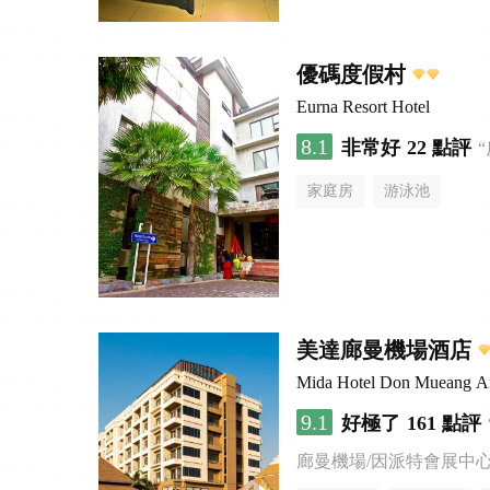
優碼度假村
Eurna Resort Hotel
8.1
非常好
22 點評
家庭房
游泳池
美達廊曼機場酒店
Mida Hotel Don Mueang Ai
9.1
好極了
161 點評
廊曼機場/因派特會展中