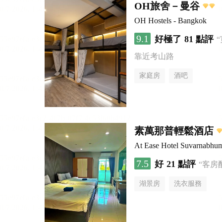
OH旅舍－曼谷
OH Hostels - Bangkok
9.1
好極了
81 點評
靠近考山路
家庭房
酒吧
素萬那普輕鬆酒店
At Ease Hotel Suvarnabhu
7.5
好
21 點評
“客房
湖景房
洗衣服務