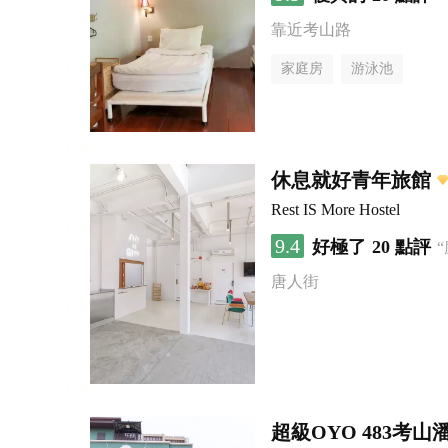
靠近考山路
家庭房
游泳池
休息就好青年旅館
Rest IS More Hostel
9.4
好極了
20 點評
唐人街
超級OYO 483考山