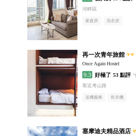
河畔區
家庭房
洗衣房
再一次青年旅館
Once Again Hostel
9.3
好極了
53 點評
靠近考山路
送機服務
乾衣機
塞摩迪夫精品酒店