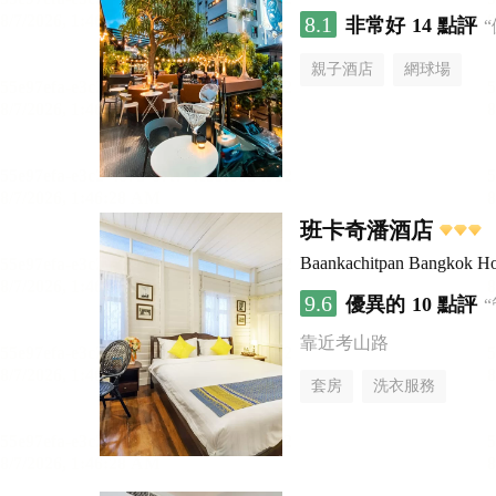
8.1
非常好
14 點評
親子酒店
網球場
班卡奇潘酒店
Baankachitpan Bangkok Ho
9.6
優異的
10 點評
靠近考山路
套房
洗衣服務