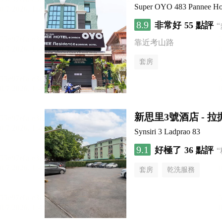
Super OYO 483 Pannee Ho
8.9
非常好
55 點評
靠近考山路
套房
新思里3號酒店 - 拉
Synsiri 3 Ladprao 83
9.1
好極了
36 點評
套房
乾洗服務