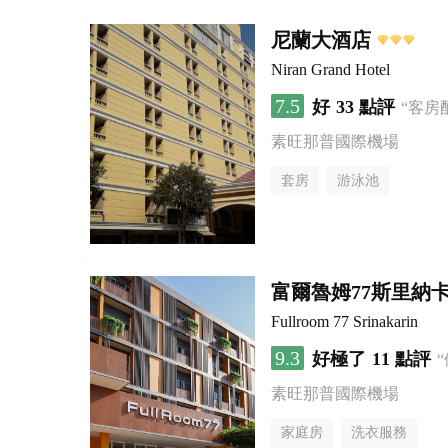
尼蘭大酒店
Niran Grand Hotel
7.5
好
33 點評
“客房
素旺那普國際機場
套房
游泳池
富爾魯姆77斯里納
Fullroom 77 Srinakarin
9.3
好極了
11 點評
素旺那普國際機場
家庭房
洗衣服務