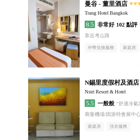
曼谷 - 董里酒店
Trang Hotel Bangkok
8.5
非常好
102 點評
靠近考山路
外幣兌換服務
家庭房
N錫里度假村及酒店
Nsiri Resort & Hotel
5.5
一般般
“舒適冷氣
廊曼機場/因派特會展中
家庭房
洗衣服務