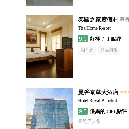
泰國之家度假村
民
ThaiHome Resort
9.1
好極了
1 點評
湖景房
洗衣服務
曼谷京華大酒店
Hotel Royal Bangkok
9.5
優異的
506 點評
靠近唐人街