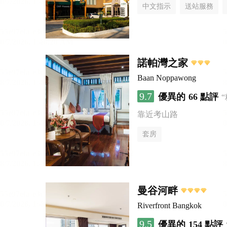
中文指示
送站服務
諾帕灣之家
Baan Noppawong
9.7
優異的
66 點評
靠近考山路
套房
曼谷河畔
Riverfront Bangkok
9.5
優異的
154 點評