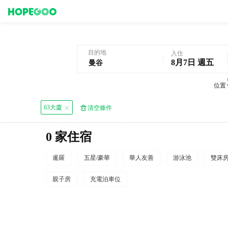
曼谷酒店預訂
目的地
入住
8月7日 週五
位置
63大廈
清空條件
0 家住宿
暹羅
五星/豪華
華人友善
游泳池
雙床
親子房
充電泊車位