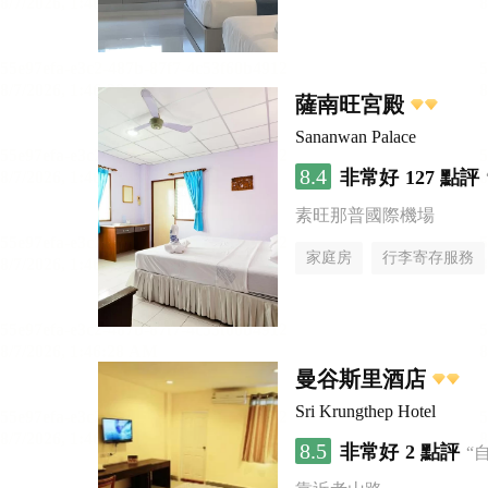
薩南旺宮殿
Sananwan Palace
8.4
非常好
127 點評
素旺那普國際機場
家庭房
行李寄存服務
曼谷斯里酒店
Sri Krungthep Hotel
8.5
非常好
2 點評
“