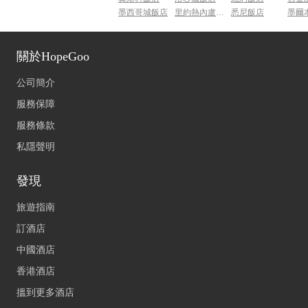
墨西哥城飯店
里約熱內盧飯店
悉尼飯店
墨爾
關於HopeGoo
公司簡介
服務保障
服務條款
私隱聲明
發現
旅遊指南
訂酒店
中國酒店
香港酒店
搵到更多酒店