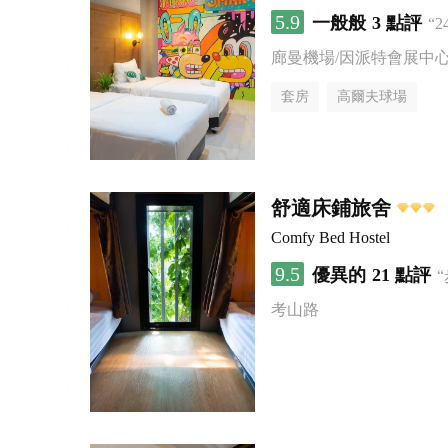
5.9
一般般
3 點評
“
廊曼機場/因派特會展中
套房
高爾夫球場
舒適床鋪旅舍
Comfy Bed Hostel
9.5
優異的
21 點評
考山路