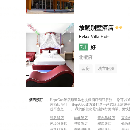
放鬆別墅酒店
Relax Villa Hotel
7.1
好
北欖府
套房
洗衣服務
酒店預訂
HopeGoo飯店頻道為您提供酒店預訂服務。 您
外酒店預訂！ HopeGoo致力於打造一站式線上
遊平臺之一，。 我們的使命是“讓旅行更簡單、更快
曼谷飯店
首爾飯店
普吉島飯店
東京
芭堤雅飯店
巴黎飯店
羅馬飯店
倫敦
莫斯科飯店
洛杉磯飯店
紐約飯店
舊金