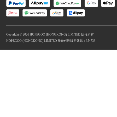
Copyright © 2026 HOPEGOO (HONGKONG) LIMITED 版權所有
HOPEGOO (HONGKONG) LIMITED 旅遊代理牌照號碼：354733