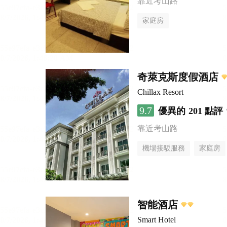
靠近考山路
家庭房
奇萊克斯度假酒店
Chillax Resort
9.7
優異的
201 點評
靠近考山路
機場接駁服務
家庭房
智能酒店
Smart Hotel