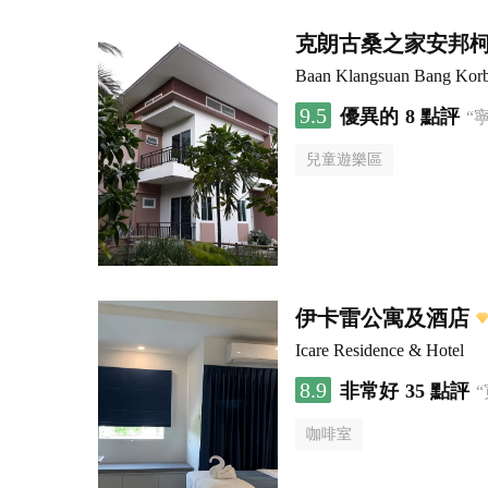
克朗古桑之家安邦
Baan Klangsuan Bang Kor
9.5
優異的
8 點評
“
兒童遊樂區
伊卡雷公寓及酒店
Icare Residence & Hotel
8.9
非常好
35 點評
咖啡室