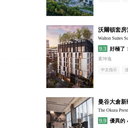
沃爾頓套房
Walton Suites S
9.3
好極了
素坤逸
中文指示
曼谷大倉新
The Okura Pres
9.9
優異的