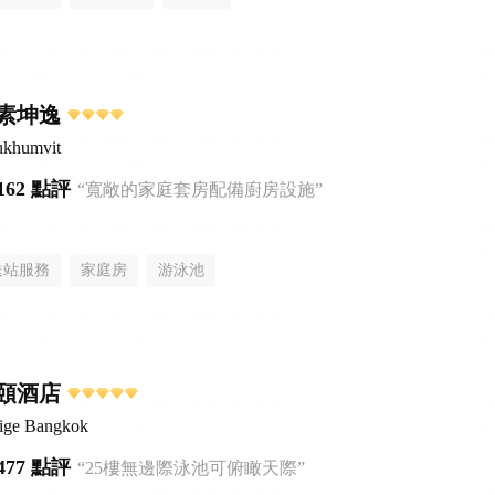
素坤逸
ukhumvit
162 點評
“寬敞的家庭套房配備廚房設施”
送站服務
家庭房
游泳池
頤酒店
tige Bangkok
477 點評
“25樓無邊際泳池可俯瞰天際”