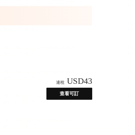
USD
43
連稅
查看可訂