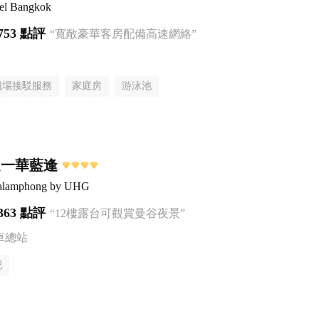
tel Bangkok
753 點評
“寬敞豪華客房配備高速網絡”
機場接駁服務
家庭房
游泳池
之一華藍逢
ualamphong by UHG
363 點評
“12樓露台可觀賞曼谷夜景”
車總站
吧