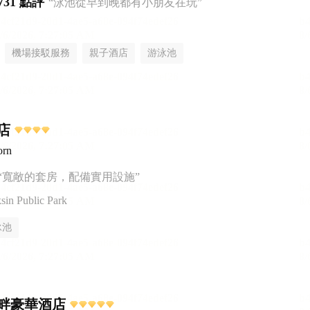
731 點評
“泳池從早到晚都有小朋友在玩”
機場接駁服務
親子酒店
游泳池
店
orn
“寬敞的套房，配備實用設施”
n Public Park
泳池
畔豪華酒店