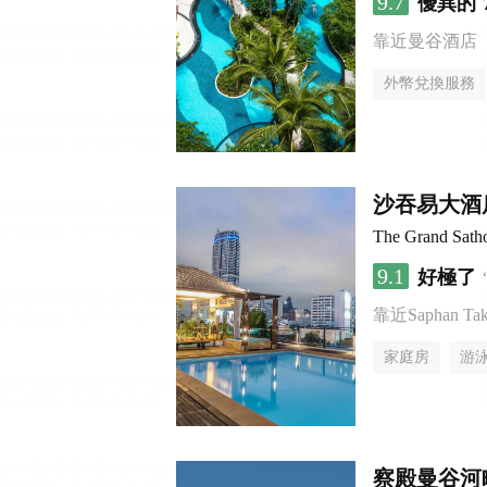
9.7
優異的
靠近曼谷酒店
外幣兌換服務
沙吞易大酒
The Grand Sath
9.1
好極了
靠近Saphan Taksi
家庭房
游
察殿曼谷河