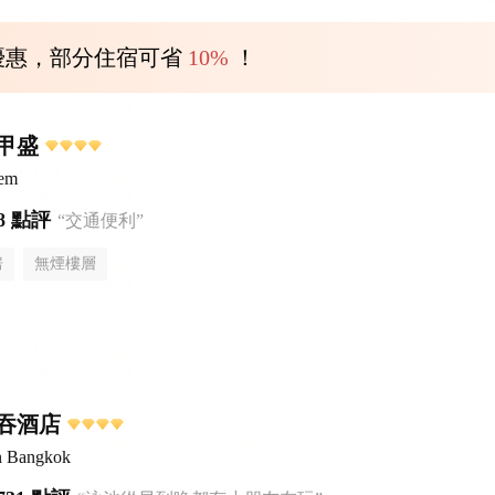
優惠，部分住宿可省
10%
！
甲盛
sem
8 點評
“交通便利”
房
無煙樓層
吞酒店
n Bangkok