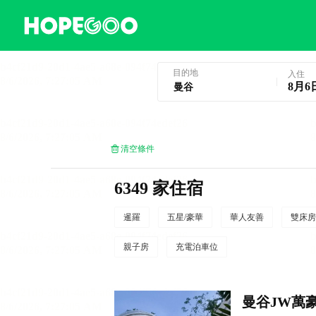
曼谷酒店預訂
目的地
入住
8月6
清空條件
6349 家住宿
暹羅
五星/豪華
華人友善
雙床房
親子房
充電泊車位
曼谷JW萬