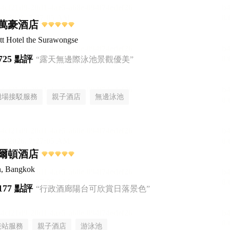
萬豪酒店
t Hotel the Surawongse
725 點評
“露天無邊際泳池景觀優美”
機場接駁服務
親子酒店
無邊泳池
爾頓酒店
n, Bangkok
177 點評
“行政酒廊陽台可欣賞日落景色”
接站服務
親子酒店
游泳池