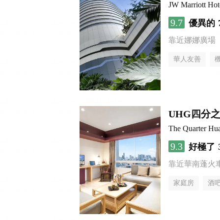
JW Marriott Ho
9.7
優異的
靠近娜娜廣場
華人友善
UHG四分
The Quarter H
9.3
好極了
靠近華南蓬火
家庭房
酒