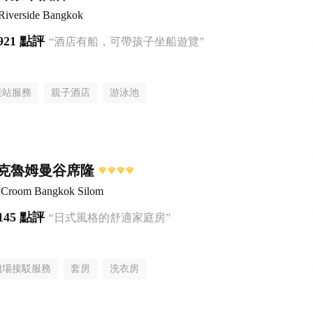
Riverside Bangkok
921 點評
“酒店有船，可帶孩子坐船遊覽”
接站服務
親子酒店
游泳池
克魯姆曼谷席隆
el Croom Bangkok Silom
145 點評
“日式風格的舒適家庭房”
機場接駁服務
套房
洗衣房