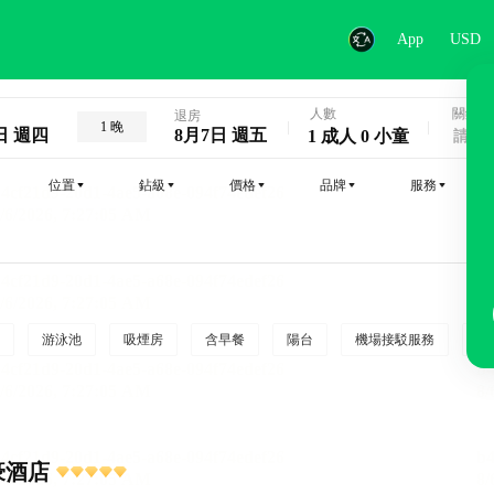
App
USD
人數
關鍵字
退房
1 晚
日 週四
8月7日 週五
1 成人 0 小童
位置
鉆級
價格
品牌
服務
游泳池
吸煙房
含早餐
陽台
機場接駁服務
吸
豪酒店