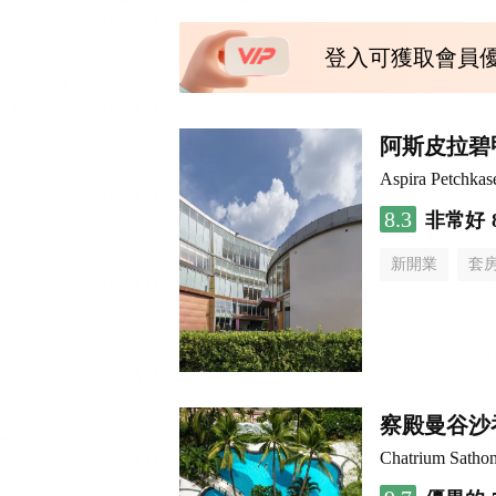
登入可獲取會員
阿斯皮拉碧
Aspira Petchka
8.3
非常好
新開業
套
察殿曼谷沙
Chatrium Satho