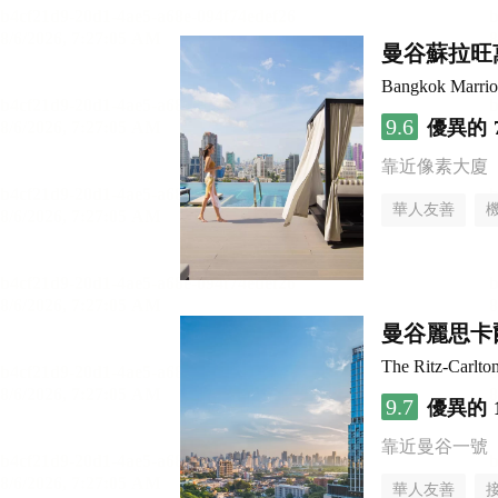
曼谷蘇拉旺
Bangkok Marriot
9.6
優異的
靠近像素大廈
華人友善
曼谷麗思卡
The Ritz-Carlto
9.7
優異的
靠近曼谷一號
華人友善