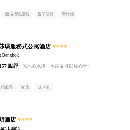
機場接駁服務
親子酒店
游泳池
莎瑪服務式公寓酒店
t Bangkok
157 點評
“泳池的水淺，小朋友可以放心玩”
送站服務
套房
游泳池
朗酒店
Larn Luang