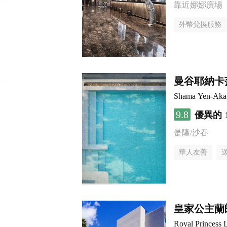
靠近娜娜廣場
外幣兌換服務
曼谷耶納卡
Shama Yen-Aka
9.8
優異的
是隆/沙吞
華人友善
皇家公主蘭
Royal Princess 