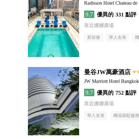
Radisson Hotel Chateau d
9.7
優異的
331 點評
靠近娜娜廣場
新裝修
華人友善
曼谷JW萬豪酒店
JW Marriott Hotel Bangkok
9.7
優異的
752 點評
靠近娜娜廣場
華人友善
機場接駁服