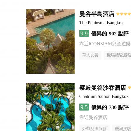
曼谷半島酒店
The Peninsula Bangkok
9.9
優異的
902 點評
靠近ICONSIAM兒童遊
華人友善
機場接駁服
察殿曼谷沙吞酒店
Chatrium Sathon Bangkok
9.5
優異的
730 點評
靠近曼谷酒店
外幣兌換服務
機場接