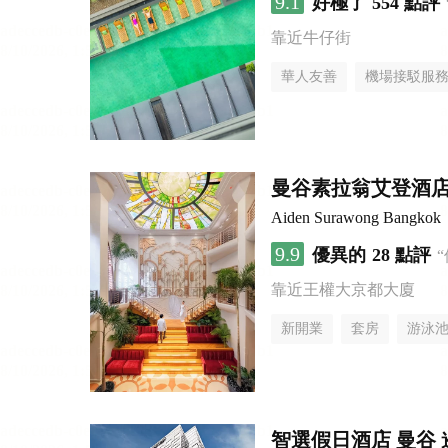
9.1
好極了
554 點評
靠近牛仔街
華人友善
機場接駁服
曼谷素拉翁艾登酒
Aiden Surawong Bangkok
9.9
優異的
28 點評
靠近王權大京都大廈
新開業
套房
游泳
智選假日酒店 曼谷 暹