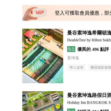
登入可獲取會員優惠，部
曼谷素坤逸希爾頓
DoubleTree by Hilton Suk
9.5
優異的
496 點評
素坤逸
華人友善
機場接駁服
曼谷素坤逸路假日
Holiday Inn BANGKOK 