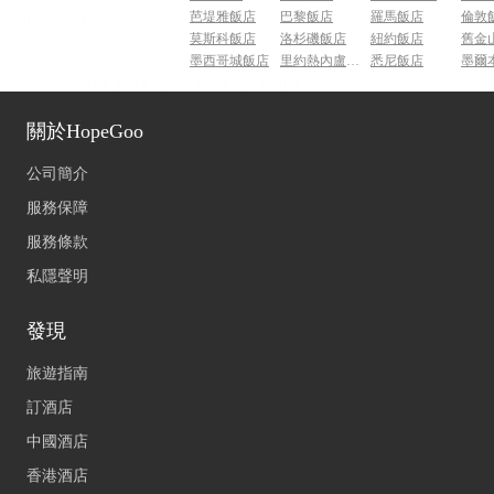
芭堤雅飯店
巴黎飯店
羅馬飯店
倫敦
莫斯科飯店
洛杉磯飯店
紐約飯店
舊金
墨西哥城飯店
里約熱內盧飯店
悉尼飯店
墨爾
關於HopeGoo
公司簡介
服務保障
服務條款
私隱聲明
發現
旅遊指南
訂酒店
中國酒店
香港酒店