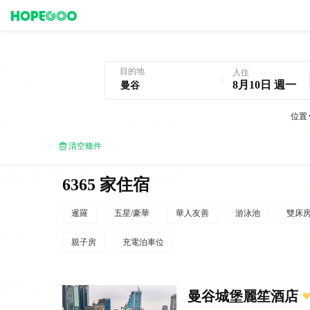
曼谷酒店預訂
目的地
入住
8月10日 週一
位置
清空條件
6365 家住宿
暹羅
五星/豪華
華人友善
游泳池
雙床
親子房
充電泊車位
曼谷城堡麗笙酒店