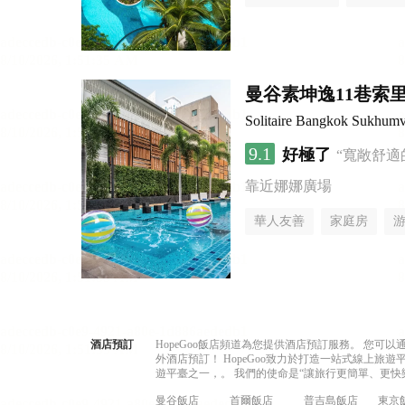
曼谷素坤逸11巷索里
Solitaire Bangkok Sukhumv
9.1
好極了
“寬敞舒適
靠近娜娜廣場
華人友善
家庭房
酒店預訂
HopeGoo飯店頻道為您提供酒店預訂服務。 您
外酒店預訂！ HopeGoo致力於打造一站式線上
遊平臺之一，。 我們的使命是“讓旅行更簡單、更快
曼谷飯店
首爾飯店
普吉島飯店
東京