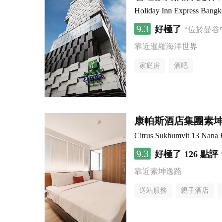
Holiday Inn Express Bang
9.3
好極了
“位於曼谷
靠近暹羅海洋世界
家庭房
酒吧
康帕斯酒店集團素坤
Citrus Sukhumvit 13 Nana 
9.3
好極了
126 點評
靠近素坤逸路
送站服務
親子酒店