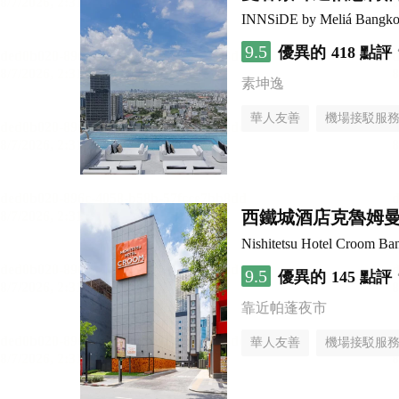
INNSiDE by Meliá Bangko
9.5
優異的
418 點評
素坤逸
華人友善
機場接駁服
西鐵城酒店克魯姆
Nishitetsu Hotel Croom Ba
9.5
優異的
145 點評
靠近帕蓬夜市
華人友善
機場接駁服