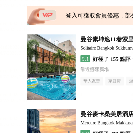
登入可獲取會員優惠，部
曼谷素坤逸11巷索里
Solitaire Bangkok Sukhumv
9.1
好極了
155 點評
靠近娜娜廣場
華人友善
家庭房
曼谷麥卡桑美居酒
Mercure Bangkok Makkasa