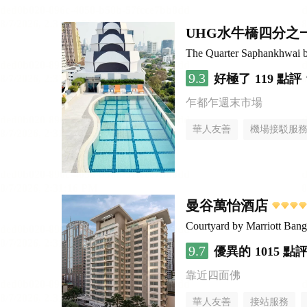
UHG水牛橋四分之
The Quarter Saphankhwai
9.3
好極了
119 點評
乍都乍週末市場
華人友善
機場接駁服
曼谷萬怡酒店
Courtyard by Marriott Ban
9.7
優異的
1015 點
靠近四面佛
華人友善
接站服務