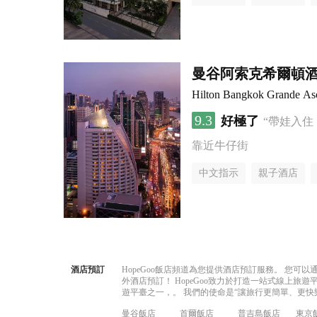
曼谷阿索克希爾頓
Hilton Bangkok Grande As
9.3
好極了
“帶娃入住
靠近牛仔街
中文指示
親子酒店
酒店預訂
HopeGoo飯店頻道為您提供酒店預訂服務。 您
外酒店預訂！ HopeGoo致力於打造一站式線上
遊平臺之一，。 我們的使命是“讓旅行更簡單、更快
曼谷飯店
首爾飯店
普吉島飯店
東京