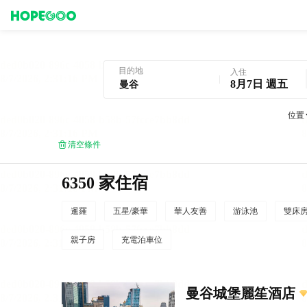
曼谷酒店預訂
目的地
入住
8月7日 週五
位置
清空條件
6350 家住宿
暹羅
五星/豪華
華人友善
游泳池
雙床
親子房
充電泊車位
曼谷城堡麗笙酒店