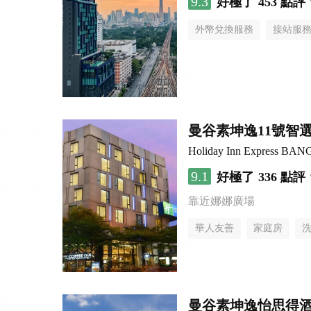
9.3
好極了
453 點評
外幣兌換服務
接站服
曼谷素坤逸11號智
Holiday Inn Express B
9.1
好極了
336 點評
靠近娜娜廣場
華人友善
家庭房
曼谷素坤逸怡思得