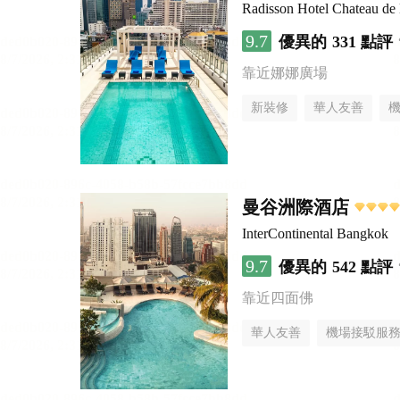
Radisson Hotel Chateau d
9.7
優異的
331 點評
靠近娜娜廣場
新裝修
華人友善
曼谷洲際酒店
InterContinental Bangkok
9.7
優異的
542 點評
靠近四面佛
華人友善
機場接駁服