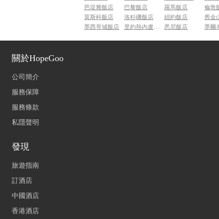
芭堤雅飯店
巴黎飯店
羅馬飯店
倫敦
莫斯科飯店
洛杉磯飯店
紐約飯店
舊金
墨西哥城飯店
里約熱內盧飯店
悉尼飯店
墨爾
關於HopeGoo
公司簡介
服務保障
服務條款
私隱聲明
發現
旅遊指南
訂酒店
中國酒店
香港酒店