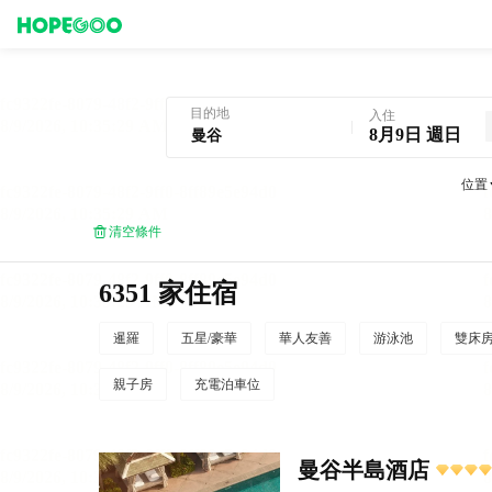
曼谷酒店預訂
目的地
入住
8月9日 週日
位置
清空條件
6351 家住宿
暹羅
五星/豪華
華人友善
游泳池
雙床
親子房
充電泊車位
曼谷半島酒店