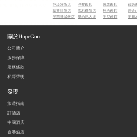
芭堤雅飯店
巴黎飯店
羅馬飯店
倫敦
莫斯科飯店
洛杉磯飯店
紐約飯店
舊金
墨西哥城飯店
里約熱內盧飯店
悉尼飯店
墨爾
關於HopeGoo
公司簡介
服務保障
服務條款
私隱聲明
發現
旅遊指南
訂酒店
中國酒店
香港酒店