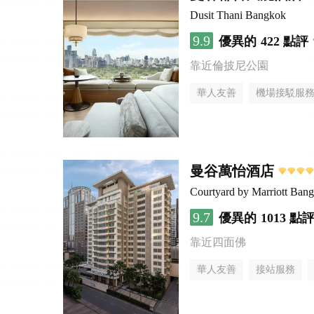
Dusit Thani Bangkok
9.9
優異的
422 點評
靠近倫披尼公園
華人友善
機場接駁服
曼谷萬怡酒店
Courtyard by Marriott Ban
9.7
優異的
1013 點
靠近四面佛
華人友善
接站服務