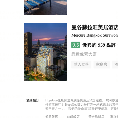
曼谷蘇拉旺美居酒
Mercure Bangkok Surawon
9.5
優異的
959 點評
靠近像素大廈
華人友善
家庭房
酒店預訂
HopeGoo飯店頻道為您提供酒店預訂服務。 您
外酒店預訂！ HopeGoo致力於打造一站式線上
遊平臺之一，。 我們的使命是“讓旅行更簡單、更快
曼谷飯店
首爾飯店
普吉島飯店
東京