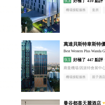
9.3
好極了
410 點評
機場接駁服務
套房
萬達貝斯特韋斯特
Best Western Plus Wanda G
9.1
好極了
447 點評
廊曼機場/因派特會展中
機場接駁服務
親子酒
曼谷都喜天麗酒店