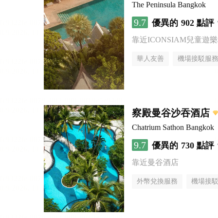
The Peninsula Bangkok
9.7
優異的
902 點評
靠近ICONSIAM兒童遊
華人友善
機場接駁服
察殿曼谷沙吞酒店
Chatrium Sathon Bangkok
9.7
優異的
730 點評
靠近曼谷酒店
外幣兌換服務
機場接