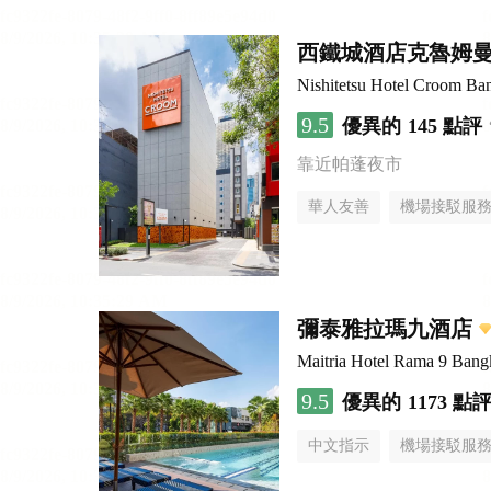
西鐵城酒店克魯姆
Nishitetsu Hotel Croom Ba
9.5
優異的
145 點評
靠近帕蓬夜市
華人友善
機場接駁服
彌泰雅拉瑪九酒店
Maitria Hotel Rama 9 Bang
9.5
優異的
1173 點
中文指示
機場接駁服