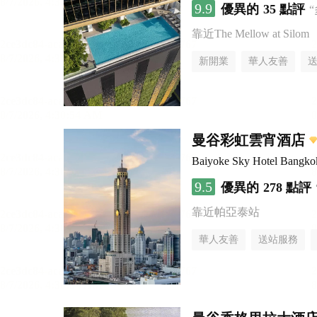
9.9
優異的
35 點評
靠近The Mellow at Silom
新開業
華人友善
曼谷彩虹雲宵酒店
Baiyoke Sky Hotel Bangko
9.5
優異的
278 點評
靠近帕亞泰站
華人友善
送站服務