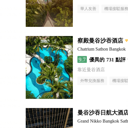
華人友善
機場接駁服
察殿曼谷沙吞酒店
Chatrium Sathon Bangkok
9.7
優異的
731 點評
靠近曼谷酒店
外幣兌換服務
機場接
曼谷沙吞日航大酒
Grand Nikko Bangkok Sath