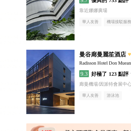
9.7
優異的
753 點評
靠近娜娜廣場
華人友善
機場接駁服
曼谷廊曼麗笙酒店
Radisson Hotel Don Muea
9.3
好極了
123 點評
廊曼機場/因派特會展中
華人友善
游泳池