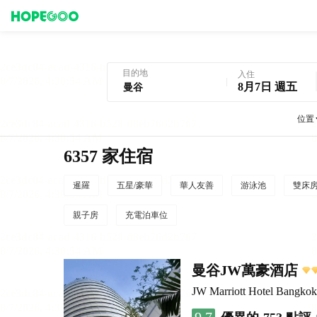
曼谷酒店預訂
目的地
入住
8月7日 週五
位置
6357 家住宿
暹羅
五星/豪華
華人友善
游泳池
雙床
親子房
充電泊車位
曼谷JW萬豪酒店
JW Marriott Hotel Bangkok