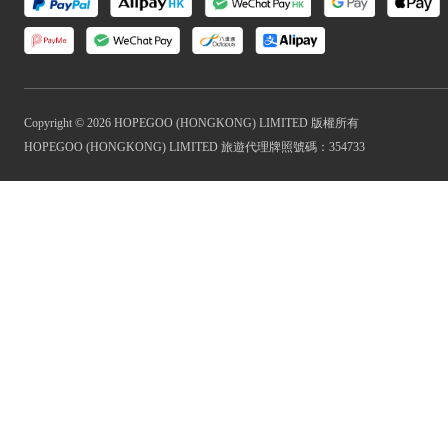
Copyright © 2026 HOPEGOO (HONGKONG) LIMITED 版權所有
HOPEGOO (HONGKONG) LIMITED 旅遊代理牌照號碼：354733