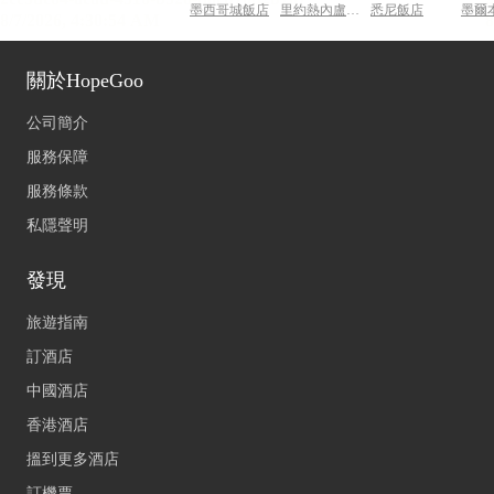
墨西哥城飯店
里約熱內盧飯店
悉尼飯店
墨爾
關於HopeGoo
公司簡介
服務保障
服務條款
私隱聲明
發現
旅遊指南
訂酒店
中國酒店
香港酒店
搵到更多酒店
訂機票