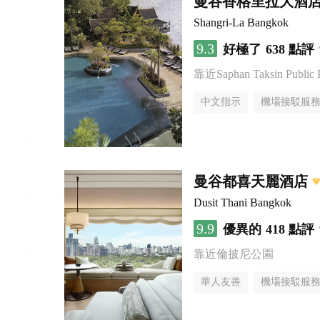
曼谷香格里拉大酒
Shangri-La Bangkok
9.3
好極了
638 點評
靠近Saphan Taksin Public 
中文指示
機場接駁服
曼谷都喜天麗酒店
Dusit Thani Bangkok
9.9
優異的
418 點評
靠近倫披尼公園
華人友善
機場接駁服