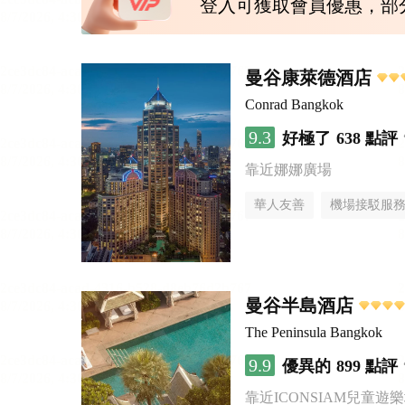
登入可獲取會員優惠，部
曼谷康萊德酒店
Conrad Bangkok
9.3
好極了
638 點評
靠近娜娜廣場
華人友善
機場接駁服
曼谷半島酒店
The Peninsula Bangkok
9.9
優異的
899 點評
靠近ICONSIAM兒童遊