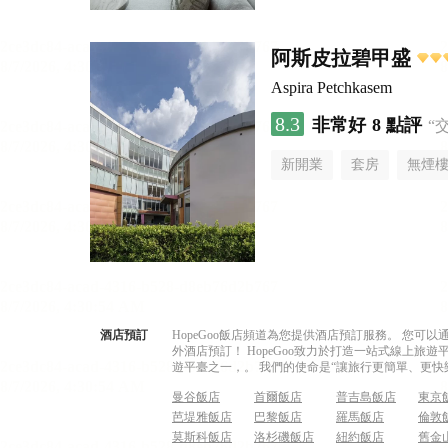
阿斯皮拉碧甲盛
Aspira Petchkasem
8.3
非常好
8 點評
“
新開業
套房
無煙
酒店預訂
HopeGoo飯店頻道為您提供酒店預訂服務。 您
外酒店預訂！ HopeGoo致力於打造一站式線上
遊平臺之一，。 我們的使命是“讓旅行更簡單、更快
曼谷飯店
首爾飯店
普吉島飯店
東京
芭堤雅飯店
巴黎飯店
羅馬飯店
倫敦
莫斯科飯店
洛杉磯飯店
紐約飯店
舊金