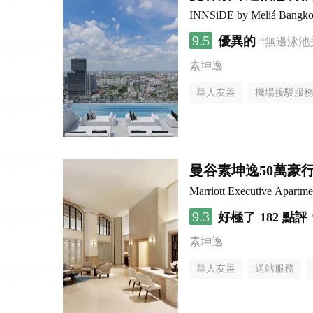
INNSiDE by Meliá Bangko
9.5
優異的
“無邊泳池
素坤逸
華人友善
機場接駁服
曼谷素坤逸50萬豪
Marriott Executive Apartm
9.3
好極了
182 點評
素坤逸
華人友善
送站服務