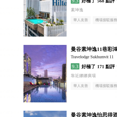
9.3
好極了
568 點評
素坤逸
華人友善
機場接駁服
曼谷素坤逸11巷彩
Travelodge Sukhumvit 11
9.3
好極了
171 點評
靠近娜娜廣場
華人友善
機場接駁服
曼谷素坤逸怡思得