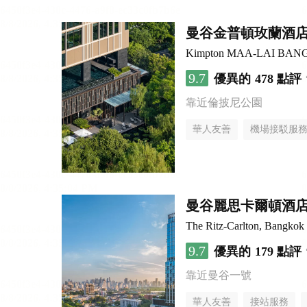
曼谷金普頓玫蘭酒
Kimpton MAA-LAI BAN
9.7
優異的
478 點評
靠近倫披尼公園
華人友善
機場接駁服
曼谷麗思卡爾頓酒
The Ritz-Carlton, Bangkok
9.7
優異的
179 點評
靠近曼谷一號
華人友善
接站服務