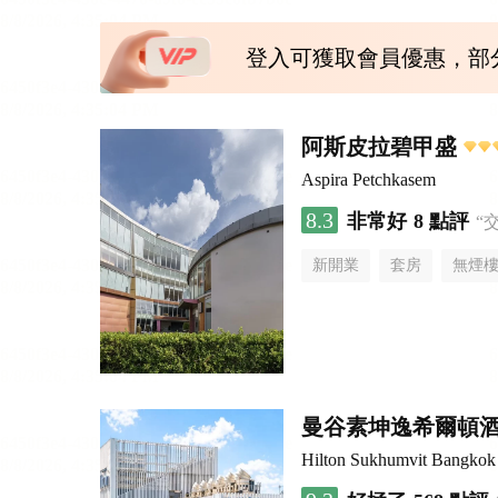
登入可獲取會員優惠，部
阿斯皮拉碧甲盛
Aspira Petchkasem
8.3
非常好
8 點評
“
新開業
套房
無煙
曼谷素坤逸希爾頓
Hilton Sukhumvit Bangkok