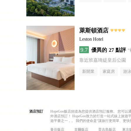
萊斯頓酒店
Leston Hotel
9.7
優異的
27 點評
靠近班嘉琦緹皇后公園
新開業
家庭房
游
酒店預訂
HopeGoo飯店頻道為您提供酒店預訂服務。 您
外酒店預訂！ HopeGoo致力於打造一站式線上
遊平臺之一，。 我們的使命是“讓旅行更簡單、更快
曼谷飯店
首爾飯店
普吉島飯店
東京