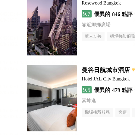
Rosewood Bangkok
9.7
優異的
846 點評
靠近娜娜廣場
華人友善
機場接駁服
曼谷日航城市酒店
Hotel JAL City Bangkok
9.5
優異的
479 點評
素坤逸
機場接駁服務
套房