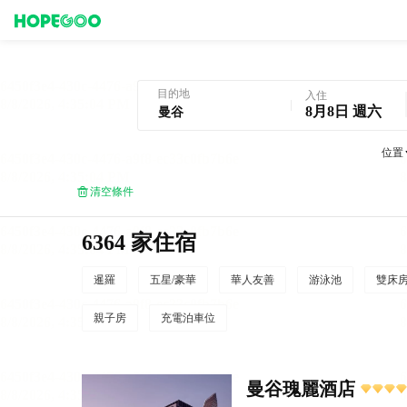
曼谷酒店預訂
目的地
入住
8月8日 週六
位置
清空條件
6364 家住宿
暹羅
五星/豪華
華人友善
游泳池
雙床
親子房
充電泊車位
曼谷瑰麗酒店