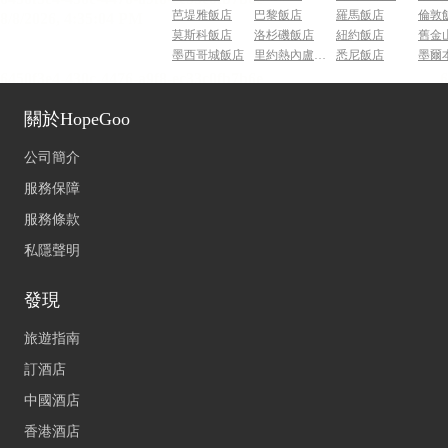
芭堤雅飯店
巴黎飯店
羅馬飯店
倫敦
莫斯科飯店
洛杉磯飯店
紐約飯店
舊金
墨西哥城飯店
里約熱內盧飯店
悉尼飯店
墨爾
關於HopeGoo
公司簡介
服務保障
服務條款
私隱聲明
發現
旅遊指南
訂酒店
中國酒店
香港酒店