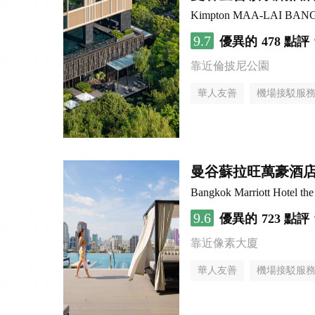
Kimpton MAA-LAI BAN
9.7
優異的
478 點評
靠近倫披尼公園
華人友善
機場接駁服
曼谷蘇拉旺萬豪酒
Bangkok Marriott Hotel th
9.6
優異的
723 點評
靠近像素大廈
華人友善
機場接駁服