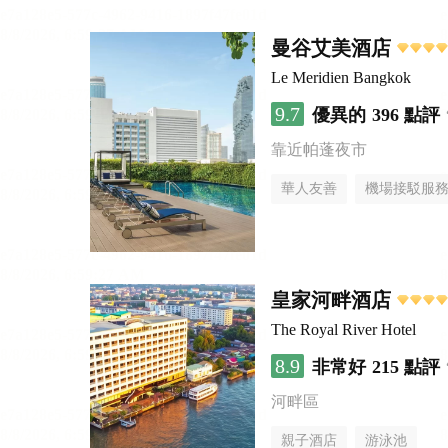
曼谷艾美酒店
Le Meridien Bangkok
9.7
優異的
396 點評
靠近帕蓬夜市
華人友善
機場接駁服
皇家河畔酒店
The Royal River Hotel
8.9
非常好
215 點評
河畔區
親子酒店
游泳池