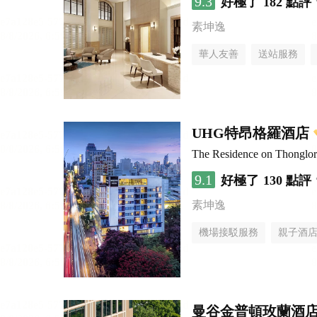
9.3
好極了
182 點評
素坤逸
華人友善
送站服務
UHG特昂格羅酒店
The Residence on Thongl
9.1
好極了
130 點評
素坤逸
機場接駁服務
親子酒
曼谷金普頓玫蘭酒