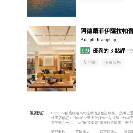
阿德爾菲伊薩拉帕
Adelphi Itsaraphap
9.9
優異的
3 點評
“
新開業
洗衣服務
酒店預訂
HopeGoo飯店頻道為您提供酒店預訂服務。 您
外酒店預訂！ HopeGoo致力於打造一站式線上
遊平臺之一，。 我們的使命是“讓旅行更簡單、更快
曼谷飯店
首爾飯店
普吉島飯店
東京