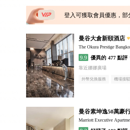
登入可獲取會員優惠，部
曼谷大倉新頤酒店
The Okura Prestige Bangk
9.9
優異的
477 點評
靠近娜娜廣場
外幣兌換服務
機場接
曼谷素坤逸50萬豪
Marriott Executive Apartm