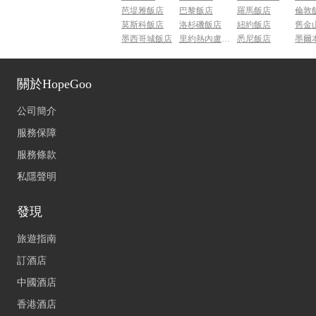
芭堤雅飯店
巴黎飯店
羅馬飯店
倫敦
莫斯科飯店
洛杉磯飯店
紐約飯店
舊金
墨西哥城飯店
里約熱內盧飯店
悉尼飯店
墨爾
關於HopeGoo
公司簡介
服務保障
服務條款
私隱聲明
發現
旅遊指南
訂酒店
中國酒店
香港酒店