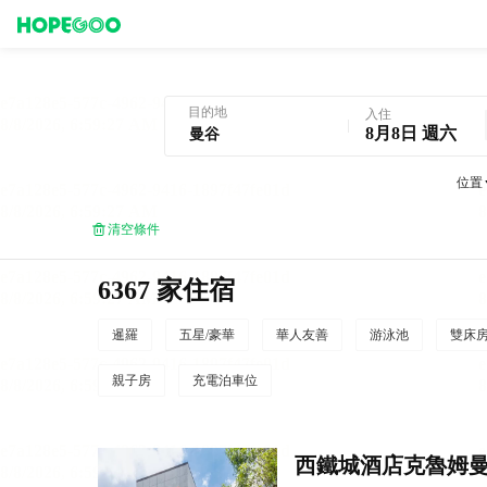
曼谷酒店預訂
目的地
入住
8月8日 週六
位置
清空條件
6367 家住宿
暹羅
五星/豪華
華人友善
游泳池
雙床
親子房
充電泊車位
西鐵城酒店克魯姆