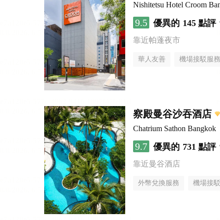
Nishitetsu Hotel Croom Ba
9.5
優異的
145 點評
靠近帕蓬夜市
華人友善
機場接駁服
察殿曼谷沙吞酒店
Chatrium Sathon Bangkok
9.7
優異的
731 點評
靠近曼谷酒店
外幣兌換服務
機場接