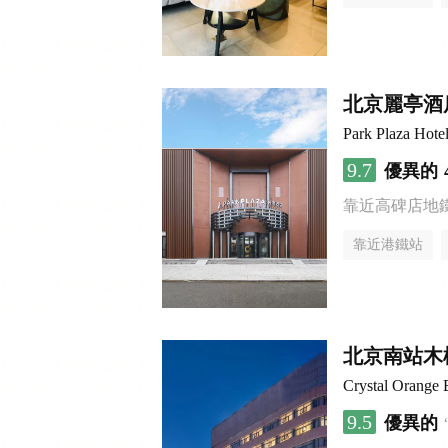
北京麗亭酒
Park Plaza Hote
9.7
優異的
靠近高碑店地
靠近港鐵站
北京南站木
Crystal Orange 
9.5
優異的