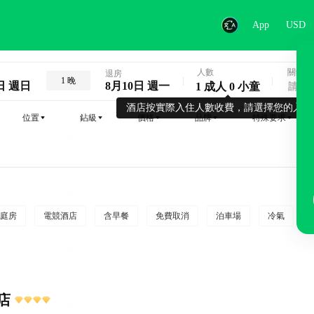
App
USD
人數
關鍵字
退房
1 晚
日 週日
8月10日 週一
1 成人 0 小童
酒店按實際入住人數收費，請選擇您的入住
位置
鉆級
價格
品牌
特殊要求
庭房
電競酒店
含早餐
免費取消
泊車場
冷氣
店