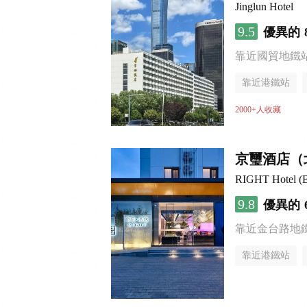
Jinglun Hotel
9.5
優異的
靠近國貿地鐵站 
靠近港鐵站
無煙樓層
2000+人收藏
京璽酒店（
RIGHT Hotel (B
9.8
優異的
靠近金台路地
靠近港鐵站
無煙樓層