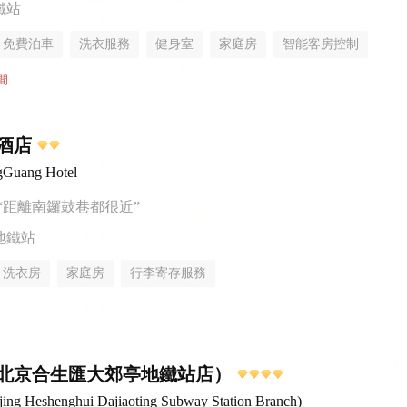
鐵站
免費泊車
洗衣服務
健身室
家庭房
智能客房控制
無煙樓層
間
酒店
gGuang Hotel
“距離南鑼鼓巷都很近”
地鐵站
洗衣房
家庭房
行李寄存服務
北京合生匯大郊亭地鐵站店）
eijing Heshenghui Dajiaoting Subway Station Branch)