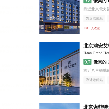
9.8
優異的
靠近北京電力
靠近港鐵站
行李寄存服務
1000+人收藏
北京鴻安艾
Haan Grand Hot
9.7
優異的
靠近八里橋地
靠近港鐵站
無煙樓層
北京索菲特