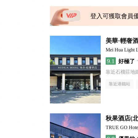
登入可獲取會員
美華·輕奢
Mei Hua Light L
9.1
好極了
靠近石榴莊地
靠近港鐵站
無煙樓層
秋果酒店(
TRUE GO Hotel (