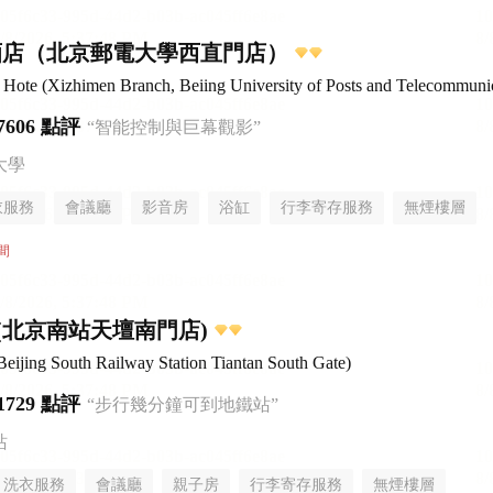
酒店（北京郵電大學西直門店）
 Hote (Xizhimen Branch, Beiing University of Posts and Telecommunic
7606 點評
“智能控制與巨幕觀影”
大學
衣服務
會議廳
影音房
浴缸
行李寄存服務
無煙樓層
間
(北京南站天壇南門店)
Beijing South Railway Station Tiantan South Gate)
1729 點評
“步行幾分鐘可到地鐵站”
站
洗衣服務
會議廳
親子房
行李寄存服務
無煙樓層