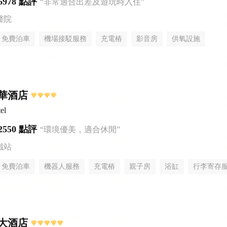
6978 點評
“非常適合出差及遊玩時入住”
醫院
免費泊車
機場接駁服務
充電樁
影音房
供氧設施
無煙樓層
華酒店
el
2550 點評
“環境優美，適合休閒”
鐵站
免費泊車
機器人服務
充電樁
親子房
浴缸
行李寄存
大酒店