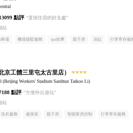
entral
13099 點評
“度假住宿的好去處”
鐵站
泊車場
機場接駁服務
spa按摩
親子房
浴缸
行李寄存服
北京工體三里屯太古里店）
Beijing Workers' Stadium Sanlitun Taikoo Li)
7188 點評
“方便外出遊玩”
鐵站
洗衣服務
健身室
親子房
智能客房控制
行李寄存服務