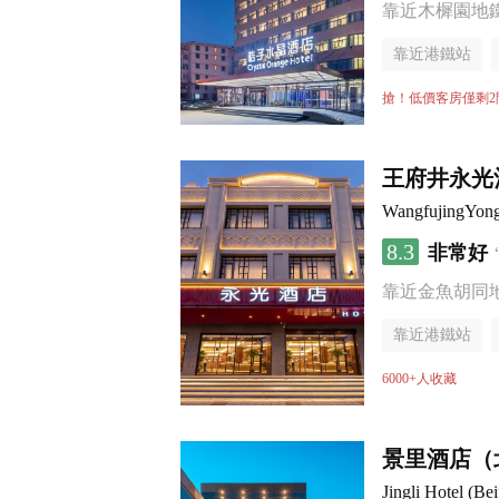
靠近木樨園地
靠近港鐵站
行李寄存服務
搶！低價客房僅剩2
王府井永光
WangfujingYon
8.3
非常好
靠近金魚胡同
靠近港鐵站
6000+人收藏
景里酒店（
Jingli Hotel (B