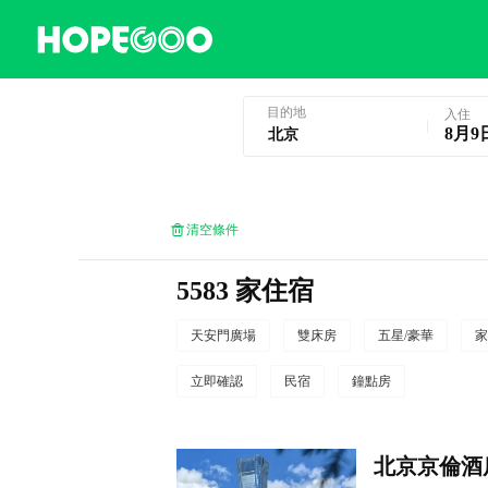
北京酒店預訂
目的地
入住
8月9
清空條件
5583 家住宿
天安門廣場
雙床房
五星/豪華
家
立即確認
民宿
鐘點房
北京京倫酒