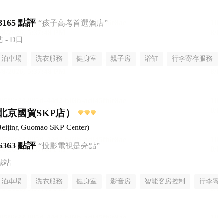
8165 點評
“孩子高考首選酒店”
- D口
泊車場
洗衣服務
健身室
親子房
浴缸
行李寄存服務
北京國貿SKP店）
eijing Guomao SKP Center)
6363 點評
“投影電視是亮點”
鐵站
泊車場
洗衣服務
健身室
影音房
智能客房控制
行李