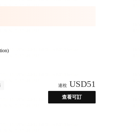
tion)
USD
51
務
連稅
查看可訂