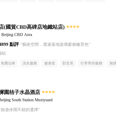
店(國貿CBD高碑店地鐵站店)
l Beijing CBD Area
4899 點評
“藝術空間，透過落地玻璃窗俯瞰景色”
鐵站
免費泊車
洗衣服務
健身室
影音房
行李寄存服務
無
樨園桔子水晶酒店
Beijing South Station Muxiyuanl
“旅遊休閒不錯的選擇”