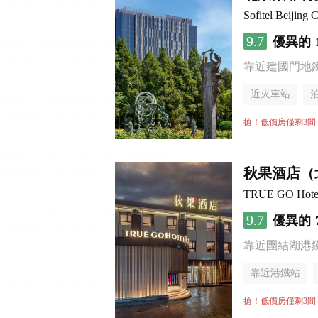
Sofitel Beijing C
9.7
優異的
靠近建國門地
近火車站
無煙樓層
搶！低價房僅剩3間
秋果酒店（
TRUE GO Hotel (
9.7
優異的
靠近團結湖港
靠近港鐵站
無煙樓層
搶！低價房僅剩3間