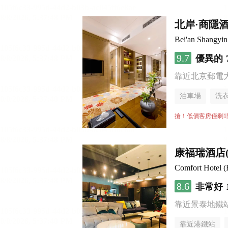
北岸·商隱
Bei'an Shangyin
9.7
優異的
靠近北京郵電
泊車場
洗
搶！低價客房僅剩1
康福瑞酒店
Comfort Hotel (
8.6
非常好
靠近景泰地鐵
靠近港鐵站