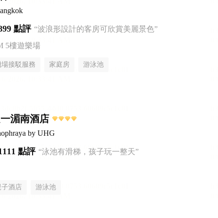
Bangkok
899 點評
“波浪形設計的客房可欣賞美麗景色”
AM 5樓遊樂場
機場接駁服務
家庭房
游泳池
之一湄南酒店
haophraya by UHG
1111 點評
“泳池有滑梯，孩子玩一整天”
親子酒店
游泳池