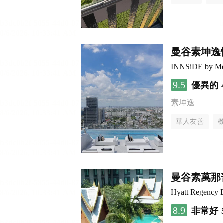
曼谷素坤逸
INNSiDE by Me
9.5
優異的
素坤逸
華人友善
曼谷素萬那
Hyatt Regency 
8.9
非常好