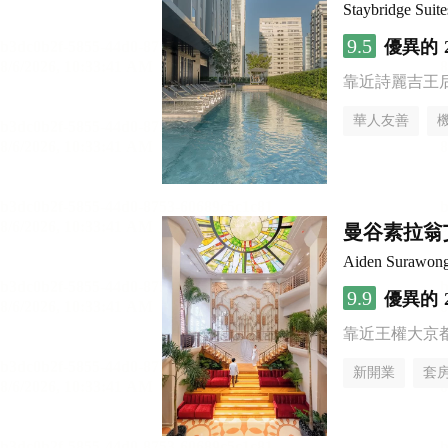
Staybridge S
9.5
優異的
靠近詩麗吉王
華人友善
曼谷素拉翁
Aiden Surawon
9.9
優異的
靠近王權大京
新開業
套