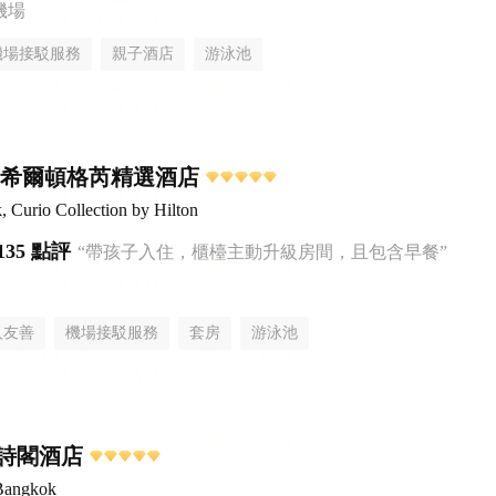
機場
機場接駁服務
親子酒店
游泳池
,希爾頓格芮精選酒店
Curio Collection by Hilton
135 點評
“帶孩子入住，櫃檯主動升級房間，且包含早餐”
人友善
機場接駁服務
套房
游泳池
詩閣酒店
 Bangkok