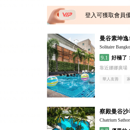
登入可獲取會員
曼谷素坤逸
Solitaire Bangk
9.1
好極了
靠近娜娜廣場
華人友善
察殿曼谷沙
Chatrium Satho