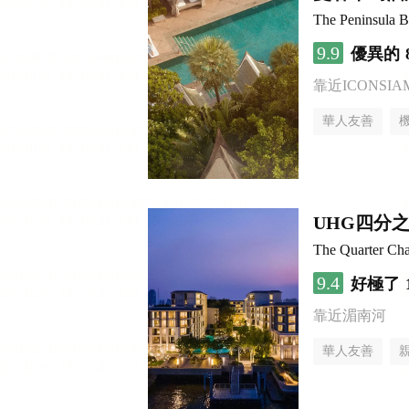
The Peninsula 
9.9
優異的
靠近ICONSI
華人友善
UHG四分
The Quarter C
9.4
好極了
靠近湄南河
華人友善