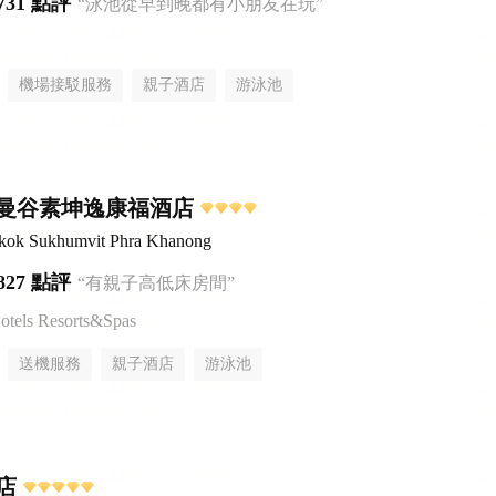
731 點評
“泳池從早到晚都有小朋友在玩”
機場接駁服務
親子酒店
游泳池
曼谷素坤逸康福酒店
ngkok Sukhumvit Phra Khanong
827 點評
“有親子高低床房間”
tels Resorts&Spas
送機服務
親子酒店
游泳池
店