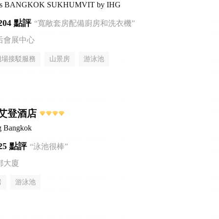
uites BANGKOK SUKHUMVIT by IHG
204 點評
“寬敞套房配備廚房和洗衣機”
后會展中心
機場接駁服務
山景房
游泳池
艾登酒店
g Bangkok
25 點評
“泳池很棒”
都大廈
房
游泳池