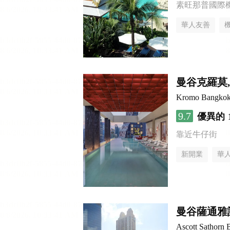
素旺那普國際
華人友善
曼谷克羅莫
Kromo Bangkok, 
9.7
優異的
靠近牛仔街
新開業
華
曼谷薩通雅
Ascott Sathorn