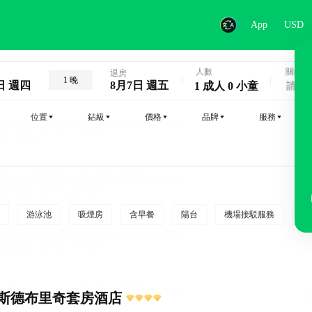
App
USD
人數
關鍵字
退房
1 晚
日 週四
8月7日 週五
1 成人 0 小童
位置
鉆級
價格
品牌
服務
游泳池
吸煙房
含早餐
陽台
機場接駁服務
吸
斯德布里奇套房酒店