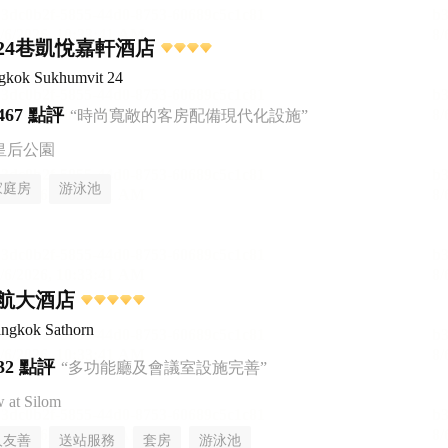
24巷凱悅嘉軒酒店
ngkok Sukhumvit 24
467 點評
“時尚寬敞的客房配備現代化設施”
皇后公園
家庭房
游泳池
航大酒店
ngkok Sathorn
32 點評
“多功能廳及會議室設施完善”
at Silom
人友善
送站服務
套房
游泳池