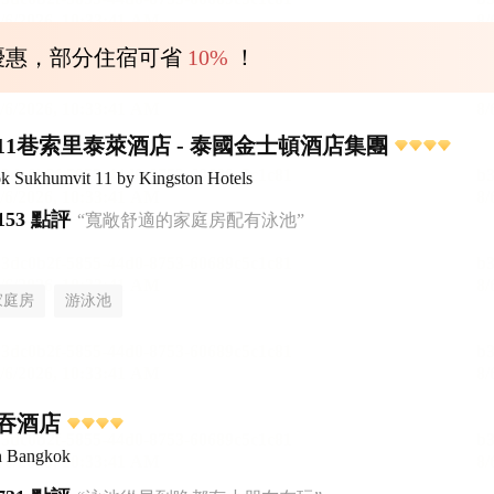
優惠，部分住宿可省
10%
！
11巷索里泰萊酒店 - 泰國金士頓酒店集團
ok Sukhumvit 11 by Kingston Hotels
153 點評
“寬敞舒適的家庭房配有泳池”
家庭房
游泳池
吞酒店
n Bangkok