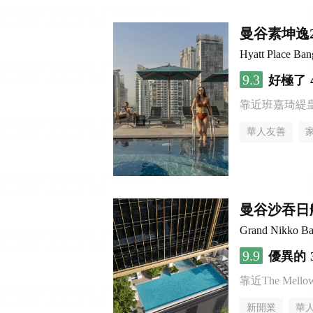
曼谷素坤逸
Hyatt Place Ba
9.3
好極了
靠近班嘉琦緹
華人友善
曼谷沙吞日
Grand Nikko Ba
9.9
優異的
靠近The Mellow 
新開業
華