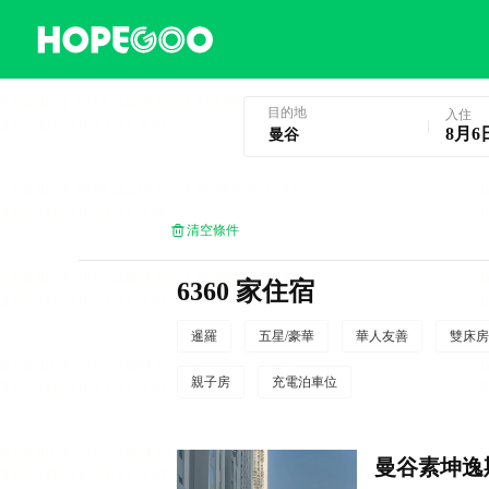
曼谷酒店預訂
目的地
入住
8月6
清空條件
6360 家住宿
暹羅
五星/豪華
華人友善
雙床房
親子房
充電泊車位
曼谷素坤逸