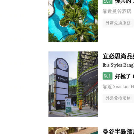
9.7
優異的
靠近曼谷酒店
外幣兌換服務
宜必思尚品
Ibis Styles Ba
9.1
好極了
靠近Anantara Ho
外幣兌換服務
曼谷半島酒