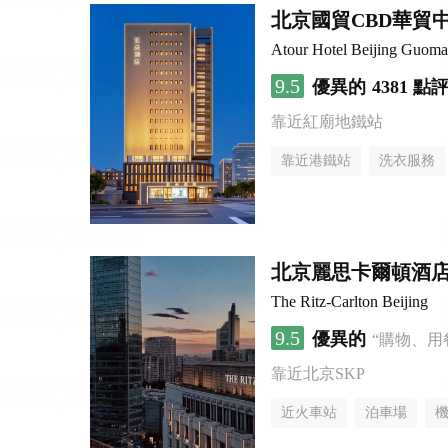
北京國貿CBD華貿
Atour Hotel Beijing Guo
9.5
優異的
4381 點
靠近紅廟地鐵站
靠近港鐵站
洗衣服務
北京麗思卡爾頓酒店
The Ritz-Carlton Beijing
9.5
優異的
“購物、用
靠近北京SKP
近火車站
泊車場