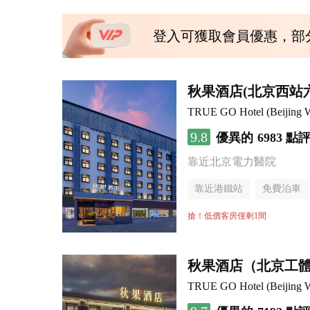
登入可獲取會員優惠，部
秋果酒店(北京西站
TRUE GO Hotel (Beijing We
9.8
優異的
6983 點
靠近北京電力醫院
靠近港鐵站
免費泊車
行李寄存服務
無煙樓
搶！低價客房僅剩1間
秋果酒店（北京工
TRUE GO Hotel (Beijing Wo