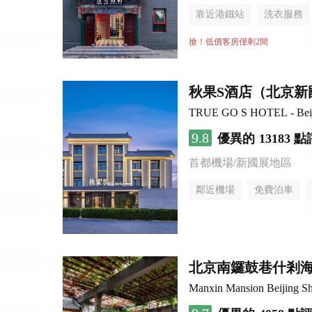
靠近港鐵站
洗衣服務
搶！低價客房僅剩2間
秋果S酒店（北京新
TRUE GO S HOTEL - Beijin
9.8
優異的
13183 點
首都機場/新國展地區
鄰近機場
免費泊車
行李寄存服務
無煙樓
北京南鑼鼓巷什剎
Manxin Mansion Beijing Sh