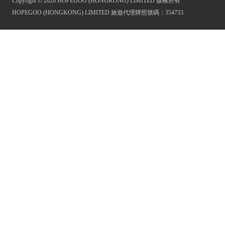
Copyright © 2026 HOPEGOO (HONGKONG) LIMITED 版權所有
HOPEGOO (HONGKONG) LIMITED 旅遊代理牌照號碼：354733