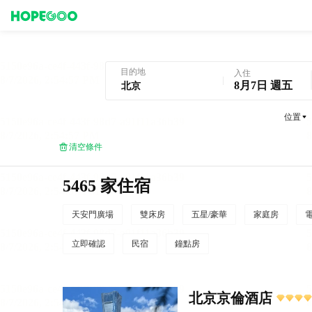
北京酒店預訂
目的地
入住
8月7日 週五
位置
清空條件
5465 家住宿
天安門廣場
雙床房
五星/豪華
家庭房
立即確認
民宿
鐘點房
北京京倫酒店