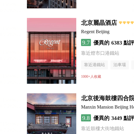
無煙樓層
北京麗晶酒店
Regent Beijing
9.7
優異的
6383 點
靠近燈市口港鐵站
靠近港鐵站
泊車場
無煙樓層
1000+人收藏
北京後海鼓樓四合
Man
9.8
優異的
3449 點
靠近鼓樓大街地鐵站