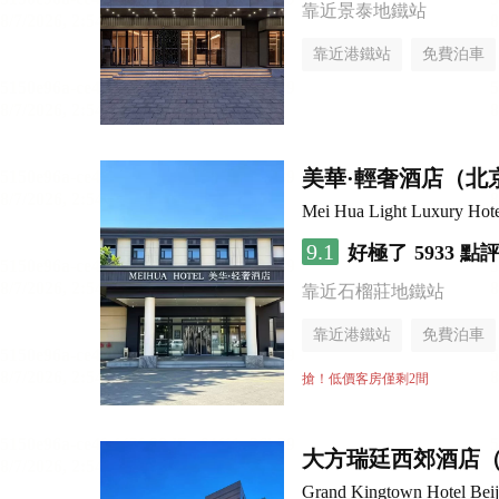
靠近景泰地鐵站
靠近港鐵站
免費泊車
行李寄存服務
無煙樓
美華·輕奢酒店（北
Mei Hua Light Luxury Hotel
9.1
好極了
5933 點
靠近石榴莊地鐵站
靠近港鐵站
免費泊車
無煙樓層
搶！低價客房僅剩2間
大方瑞廷西郊酒店
Grand Kingtown Hotel Beiji