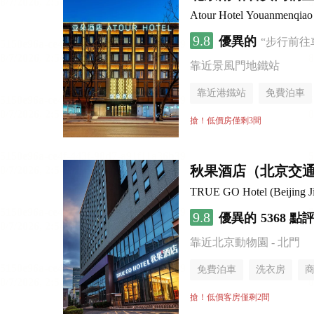
Atour Hotel Youanmenqiao 
9.8
優異的
“步行前往
靠近景風門地鐵站
靠近港鐵站
免費泊車
行李寄存服務
無煙樓
搶！低價房僅剩3間
秋果酒店（北京交
TRUE GO Hotel (Beijing Ji
9.8
優異的
5368 點
靠近北京動物園 - 北門
免費泊車
洗衣房
搶！低價客房僅剩2間