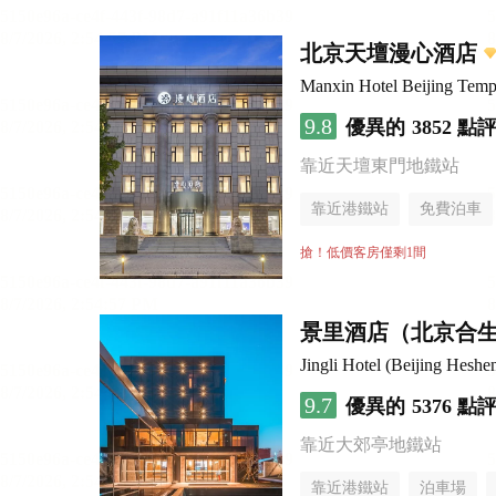
北京天壇漫心酒店
Manxin Hotel Beijing Temp
9.8
優異的
3852 點
靠近天壇東門地鐵站
靠近港鐵站
免費泊車
無煙樓層
搶！低價客房僅剩1間
景里酒店（北京合
Jingli Hotel (Beijing Hesh
9.7
優異的
5376 點
靠近大郊亭地鐵站
靠近港鐵站
泊車場