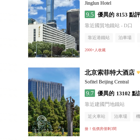
Jinglun Hotel
9.5
優異的
8153 點
靠近國貿地鐵站 - D口
靠近港鐵站
泊車場
無煙樓層
2000+人收藏
北京索菲特大酒店
Sofitel Beijing Central
9.7
優異的
13102 點
靠近建國門地鐵站
近火車站
泊車場
無煙樓層
搶！低價房僅剩3間