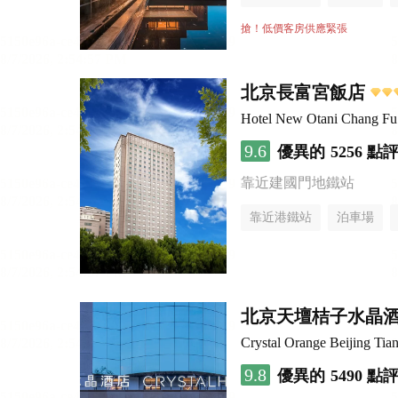
無煙樓層
搶！低價客房供應緊張
北京長富宮飯店
Hotel New Otani Chang F
9.6
優異的
5256 點
靠近建國門地鐵站
靠近港鐵站
泊車場
無煙樓層
北京天壇桔子水晶
Crystal Orange Beijing Tia
9.8
優異的
5490 點