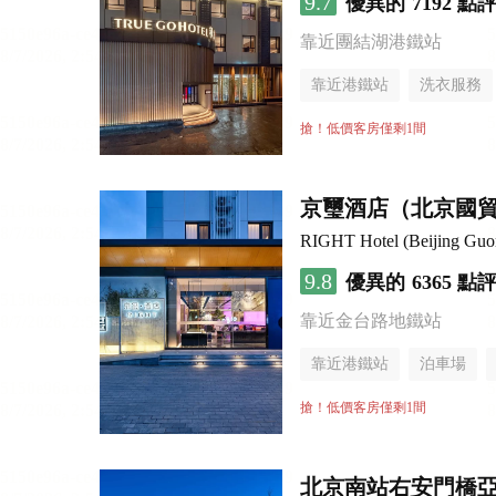
9.7
優異的
7192 點
靠近團結湖港鐵站
靠近港鐵站
洗衣服務
無煙樓層
搶！低價客房僅剩1間
京璽酒店（北京國貿
RIGHT Hotel (Beijing Gu
9.8
優異的
6365 點
靠近金台路地鐵站
靠近港鐵站
泊車場
無煙樓層
搶！低價客房僅剩1間
北京南站右安門橋