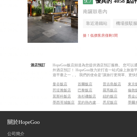
9.7
優異的
4058 點
南鑼鼓巷內
靠近港鐵站
機場接駁
茶室
搶！低價客房僅剩1間
酒店預訂
HopeGoo飯店頻道為您提供酒店預訂服務。 您
外酒店預訂！ HopeGoo致力於打造一站式線上
遊平臺之一，。 我們的使命是“讓旅行更簡單、更快
曼谷飯店
首爾飯店
普吉島飯店
東京
芭堤雅飯店
巴黎飯店
羅馬飯店
倫敦
莫斯科飯店
洛杉磯飯店
紐約飯店
舊金
墨西哥城飯店
里約熱內盧飯店
悉尼飯店
墨爾
關於HopeGoo
公司簡介