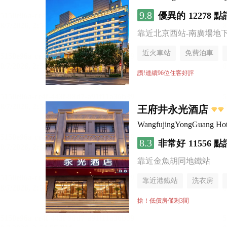
9.8
優異的
12278 點
靠近北京西站-南廣場地
近火車站
免費泊車
讚!連續96位住客好評
王府井永光酒店
WangfujingYongGuang Hot
8.3
非常好
11556 點
靠近金魚胡同地鐵站
靠近港鐵站
洗衣房
搶！低價房僅剩3間