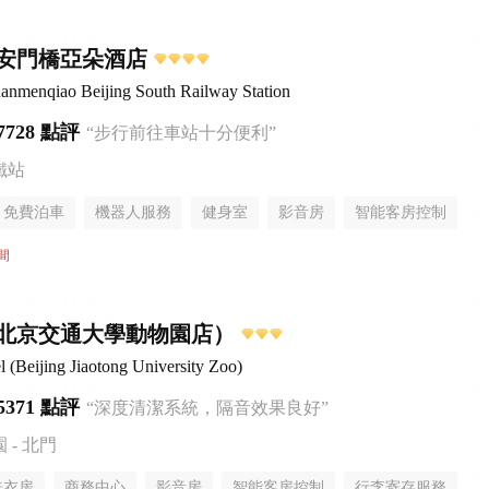
安門橋亞朵酒店
anmenqiao Beijing South Railway Station
7728 點評
“步行前往車站十分便利”
鐵站
免費泊車
機器人服務
健身室
影音房
智能客房控制
無煙樓層
間
北京交通大學動物園店）
Beijing Jiaotong University Zoo)
5371 點評
“深度清潔系統，隔音效果良好”
- 北門
洗衣房
商務中心
影音房
智能客房控制
行李寄存服務