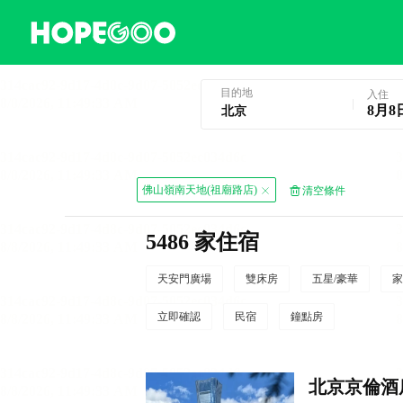
北京酒店預訂
目的地
入住
8月8
佛山嶺南天地(祖廟路店)
清空條件
5486 家住宿
天安門廣場
雙床房
五星/豪華
家
立即確認
民宿
鐘點房
北京京倫酒