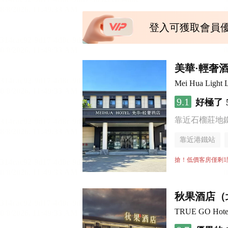
登入可獲取會員
美華·輕奢
Mei Hua Light L
9.1
好極了
靠近石榴莊地
靠近港鐵站
無煙樓層
搶！低價客房僅剩1
秋果酒店（
TRUE GO Hotel (