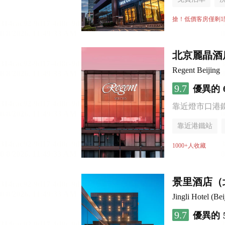
搶！低價客房僅剩1
北京麗晶酒
Regent Beijing
9.7
優異的
靠近燈市口港
靠近港鐵站
無煙樓層
1000+人收藏
景里酒店（
Jingli Hotel (B
9.7
優異的