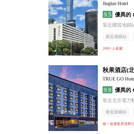
Jinglun Hotel
9.5
優異的
靠近國貿地鐵站 
靠近港鐵站
無煙樓層
2000+人收藏
秋果酒店(
TRUE GO Hotel (
9.8
優異的
靠近北京電力
靠近港鐵站
行李寄存服務
搶！低價客房僅剩1