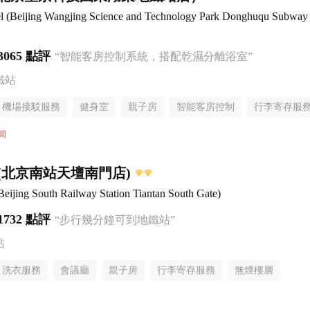
(Beijing Wangjing Science and Technology Park Donghuqu Subway 
3065 點評
“智能客房控制系統，搭配乾濕分離浴室”
鐵站
機場接駁服務
健身室
親子房
智能客房控制
行李寄存服
間
(北京南站天壇南門店)
Beijing South Railway Station Tiantan South Gate)
1732 點評
“步行幾分鐘可到地鐵站”
站
洗衣服務
會議廳
親子房
行李寄存服務
無煙樓層