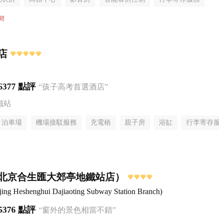
間
店
6377 點評
“孩子高考首選酒店”
鐵站
泊車場
機場接駁服務
充電樁
親子房
浴缸
行李寄存
北京合生匯大郊亭地鐵站店）
eijing Heshenghui Dajiaoting Subway Station Branch)
5376 點評
“窗外的景色相當不錯”