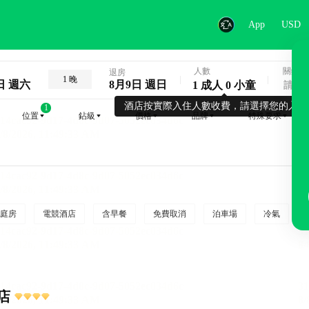
App
USD
人數
關鍵字
退房
1 晚
日 週六
8月9日 週日
1 成人 0 小童
酒店按實際入住人數收費，請選擇您的入住
1
位置
鉆級
價格
品牌
特殊要求
庭房
電競酒店
含早餐
免費取消
泊車場
冷氣
店