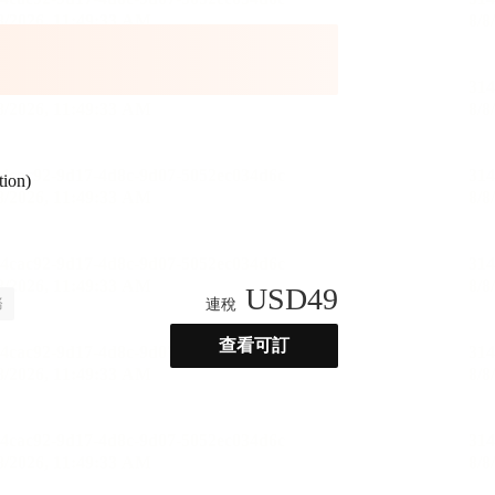
tion)
USD
49
務
連稅
查看可訂