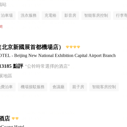
鐵站
泊車場
洗衣服務
充電樁
影音房
智能客房控制
行李
間
（北京新國展首都機場店）
L - Beijing New National Exhibition Capital Airport Branch
13185 點評
“公幹時常選擇的酒店”
展地區
免費泊車
機場接駁服務
會議廳
親子房
智能客房控制
無煙樓層
酒店
gGuang Hotel