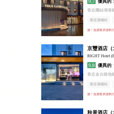
9.7
優異的
靠近團結湖港
靠近港鐵站
無煙樓層
搶！低價客房僅剩1
京璽酒店（
RIGHT Hotel (B
9.8
優異的
靠近金台路地
靠近港鐵站
無煙樓層
搶！低價客房僅剩1
秋果酒店（