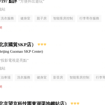
7197 點評
“方便外出遊玩”
鐵站
洗衣服務
健身室
親子房
智能客房控制
行李寄存服務
間
北京國貿SKP店）
eijing Guomao SKP Center)
“投影電視是亮點”
鐵站
泊車場
洗衣服務
健身室
影音房
智能客房控制
行李
間
北京望京科技園東湖渠地鐵站店）