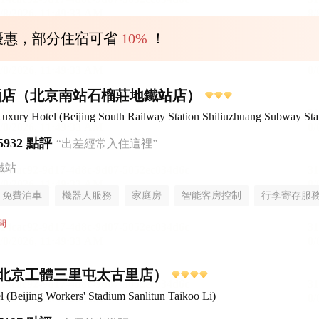
優惠，部分住宿可省
10%
！
酒店（北京南站石榴莊地鐵站店）
uxury Hotel (Beijing South Railway Station Shiliuzhuang Subway Sta
5932 點評
“出差經常入住這裡”
鐵站
免費泊車
機器人服務
家庭房
智能客房控制
行李寄存服
間
北京工體三里屯太古里店）
Beijing Workers' Stadium Sanlitun Taikoo Li)