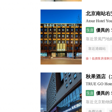
北京南站右
Atour Hotel You
9.8
優異的
靠近景風門地
靠近港鐵站
行李寄存服務
搶！低價客房僅剩1
秋果酒店（
TRUE GO Hotel (
9.8
優異的
靠近北京動物園 
免費泊車