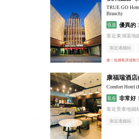
TRUE GO Hotel 
Branch)
9.8
優異的
靠近東湖渠地
靠近港鐵站
無煙樓層
搶！低價客房僅剩1
康福瑞酒店
Comfort Hotel (
8.6
非常好
靠近景泰地鐵
靠近港鐵站