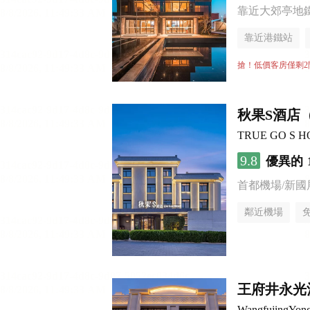
靠近大郊亭地
靠近港鐵站
無煙樓層
搶！低價客房僅剩2
秋果S酒店
TRUE GO S HOTE
9.8
優異的
首都機場/新國
鄰近機場
行李寄存服務
王府井永光
WangfujingYon