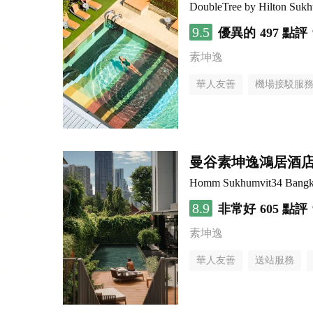
DoubleTree by Hilton Suk
9.5
優異的
497 點評
素坤逸
華人友善
機場接駁服
曼谷素坤逸鴻居酒
Homm Sukhumvit34 Bang
8.9
非常好
605 點評
素坤逸
華人友善
送站服務