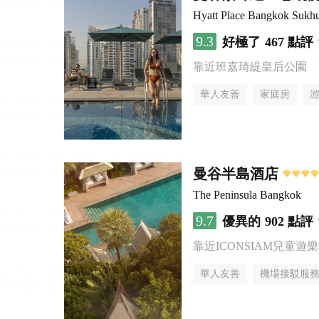
Hyatt Place Bangkok Sukh
9.3
好極了
467 點評
靠近班嘉琦緹皇后公園
華人友善
家庭房
曼谷半島酒店
The Peninsula Bangkok
9.7
優異的
902 點評
靠近ICONSIAM兒童遊
華人友善
機場接駁服