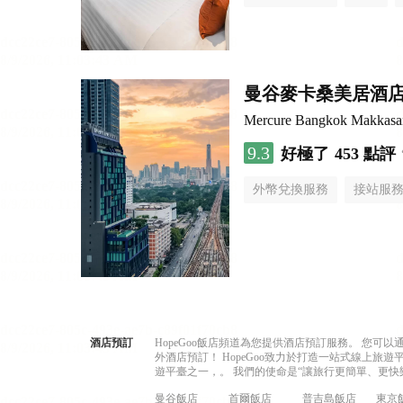
曼谷麥卡桑美居酒
Mercure Bangkok Makkasa
9.3
好極了
453 點評
外幣兌換服務
接站服
酒店預訂
HopeGoo飯店頻道為您提供酒店預訂服務。 您
外酒店預訂！ HopeGoo致力於打造一站式線上
遊平臺之一，。 我們的使命是“讓旅行更簡單、更快
曼谷飯店
首爾飯店
普吉島飯店
東京