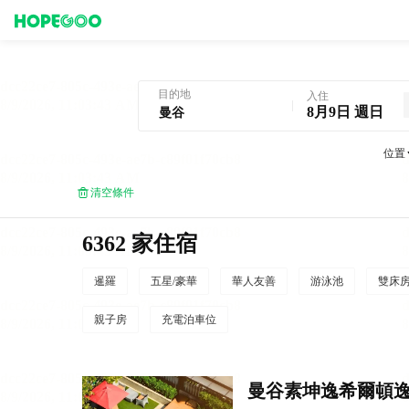
曼谷酒店預訂
目的地
入住
8月9日 週日
位置
清空條件
6362 家住宿
暹羅
五星/豪華
華人友善
游泳池
雙床
親子房
充電泊車位
曼谷素坤逸希爾頓