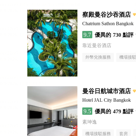
察殿曼谷沙吞酒店
Chatrium Sathon Bangkok
9.7
優異的
730 點評
靠近曼谷酒店
外幣兌換服務
機場接
曼谷日航城市酒店
Hotel JAL City Bangkok
9.5
優異的
479 點評
素坤逸
機場接駁服務
套房