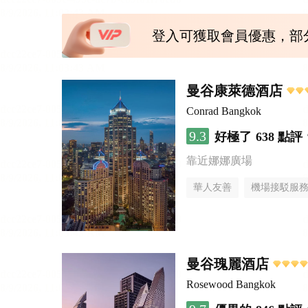
登入可獲取會員優惠，部
曼谷康萊德酒店
Conrad Bangkok
9.3
好極了
638 點評
靠近娜娜廣場
華人友善
機場接駁服
曼谷瑰麗酒店
Rosewood Bangkok