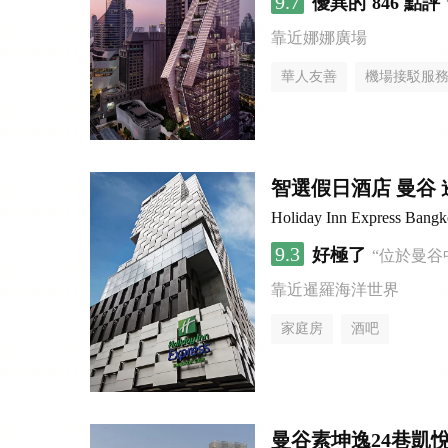
9.7
優異的
846 點評
靠近娜娜廣場
華人友善
機場接駁服
智選假日酒店 曼谷 暹
Holiday Inn Express Bang
9.3
好極了
“位於曼谷
靠近暹羅海洋世界
家庭房
酒吧
曼谷素坤逸24巷凱