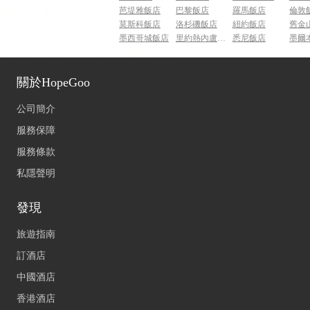
芭堤雅飯店
巴黎飯店
羅馬飯店
倫敦
莫斯科飯店
洛杉磯飯店
紐約飯店
舊金
墨西哥城飯店
里約熱內盧飯店
悉尼飯店
墨爾
關於HopeGoo
公司簡介
服務保障
服務條款
私隱聲明
發現
旅遊指南
訂酒店
中國酒店
香港酒店