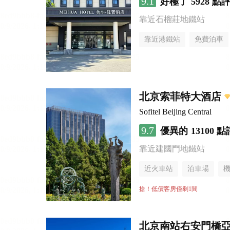
9.1
好極了
5928 點
靠近石榴莊地鐵站
靠近港鐵站
免費泊車
無煙樓層
北京索菲特大酒店
Sofitel Beijing Central
9.7
優異的
13100 點
靠近建國門地鐵站
近火車站
泊車場
無煙樓層
搶！低價客房僅剩1間
北京南站右安門橋