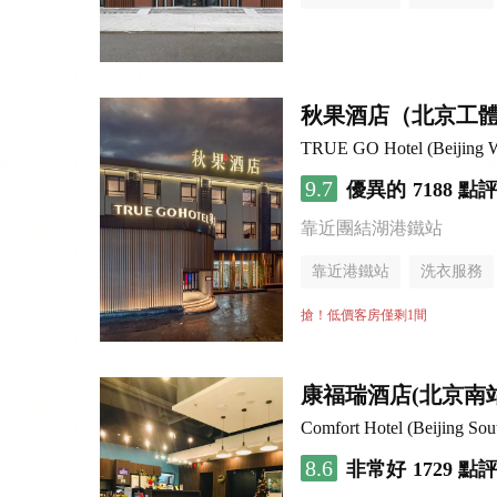
秋果酒店（北京工
TRUE GO Hotel (Beijing Wo
9.7
優異的
7188 點
靠近團結湖港鐵站
靠近港鐵站
洗衣服務
無煙樓層
搶！低價客房僅剩1間
康福瑞酒店(北京南
Comfort Hotel (Beijing Sou
8.6
非常好
1729 點