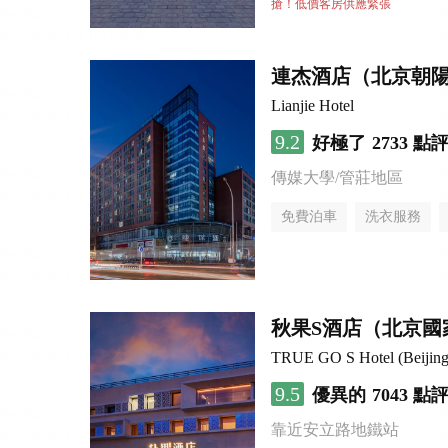
行李寄存服務
無煙樓
搶！低價客房供應緊張
連杰酒店（北京朝
Lianjie Hotel
9.2
好極了
2733 點
傳媒大學/管莊地區
免費泊車
洗衣服務
秋果S酒店（北京國
TRUE GO S Hotel (Beijing 
9.5
優異的
7043 點
靠近安立路地鐵站