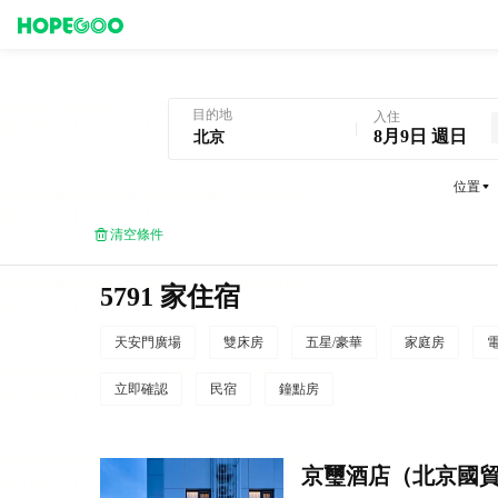
北京酒店預訂
目的地
入住
8月9日 週日
位置
清空條件
5791 家住宿
天安門廣場
雙床房
五星/豪華
家庭房
立即確認
民宿
鐘點房
京璽酒店（北京國貿