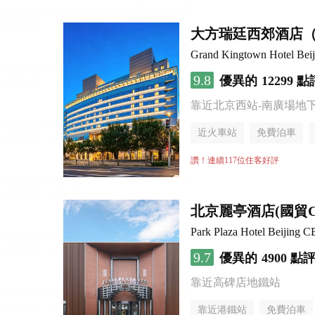
大方瑞廷西郊酒店
Grand Kingtown Hotel Beiji
9.8
優異的
12299 點
靠近北京西站-南廣場地
近火車站
免費泊車
讚！連續117位住客好評
北京麗亭酒店(國貿
Park Plaza Hotel Beijing 
9.7
優異的
4900 點
靠近高碑店地鐵站
靠近港鐵站
免費泊車