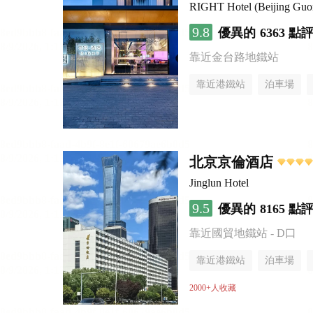
RIGHT Hotel (Beijing Gu
9.8
優異的
6363 點
靠近金台路地鐵站
靠近港鐵站
泊車場
無煙樓層
北京京倫酒店
Jinglun Hotel
9.5
優異的
8165 點
靠近國貿地鐵站 - D口
靠近港鐵站
泊車場
無煙樓層
2000+人收藏