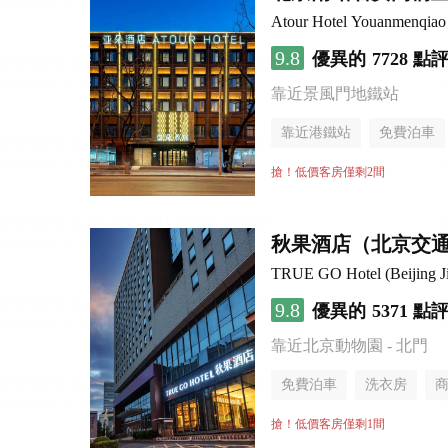
Atour Hotel Youanmenqiao 
9.8
優異的
7728 點
靠近景風門地鐵站
靠近港鐵站
免費泊車
行李寄存服務
無煙樓
搶！低價客房僅剩2間
秋果酒店（北京交
TRUE GO Hotel (Beijing Ji
9.8
優異的
5371 點
靠近北京動物園 - 北門
免費泊車
洗衣房
搶！低價客房僅剩1間