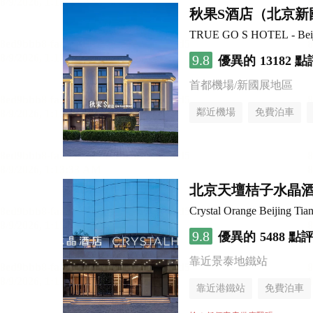
秋果S酒店（北京新
TRUE GO S HOTEL - Beijin
9.8
優異的
13182 點
首都機場/新國展地區
鄰近機場
免費泊車
行李寄存服務
無煙樓
北京天壇桔子水晶
Crystal Orange Beijing Tia
9.8
優異的
5488 點
靠近景泰地鐵站
靠近港鐵站
免費泊車