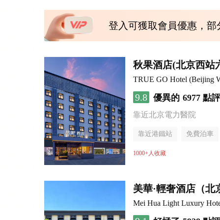
登入可獲取會員優惠，部
秋果酒店(北京西站
TRUE GO Hotel (Beijing We
9.8
優異的
6977 點
靠近北京電力醫院
靠近港鐵站
免費泊車
行李寄存服務
無煙樓
1000+人收藏
美華·輕奢酒店（北
Mei Hua Light Luxury Hotel