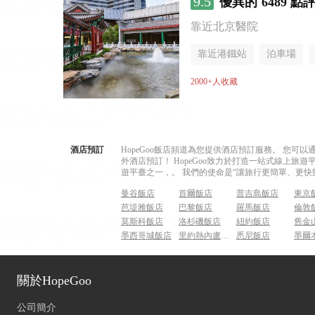
9.5
優異的
6489 點
靠近北京醫院
靠近港鐵站
泊車場
無煙樓層
2000+人收藏
酒店預訂
HopeGoo飯店頻道為您提供酒店預訂服務。 您
外酒店預訂！ HopeGoo致力於打造一站式線上
遊平臺之一，。 我們的使命是“讓旅行更簡單、更快
曼谷飯店
首爾飯店
普吉島飯店
東京
芭堤雅飯店
巴黎飯店
羅馬飯店
倫敦
莫斯科飯店
洛杉磯飯店
紐約飯店
舊金
墨西哥城飯店
里約熱內盧飯店
悉尼飯店
墨爾
關於HopeGoo
公司簡介