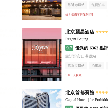
靠近港鐵站
免費泊車
行李寄存服務
無煙樓
搶！低價客房僅剩1間
北京麗晶酒店
Regent Beijing
9.7
優異的
6362 點
靠近燈市口港鐵站
靠近港鐵站
泊車場
無煙樓層
1000+人收藏
北京首都賓館
Capital Hotel（the Forbi