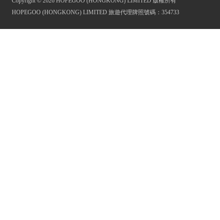
Copyright © 2026 HOPEGOO (HONGKONG) LIMITED 版權所有
HOPEGOO (HONGKONG) LIMITED 旅遊代理牌照號碼：354733