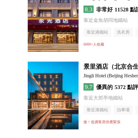
8.3
非常好
11528 點
靠近金魚胡同地鐵站
靠近港鐵站
洗衣房
6000+人收藏
景里酒店（北京合
Jingli Hotel (Beijing Hesh
9.7
優異的
5372 點
靠近大郊亭地鐵站
靠近港鐵站
泊車場
無煙樓層
搶！低價客房供應緊張