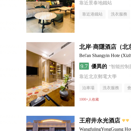
靠近景泰地鐵站
靠近港鐵站
洗衣服務
北岸·商隱酒店（北
Bei'an Shangyin Hote (Xizh
9.7
優異的
“智能控制
靠近北京郵電大學
泊車場
洗衣服務
1000+人收藏
王府井永光酒店
WangfujingYongGuang Hot