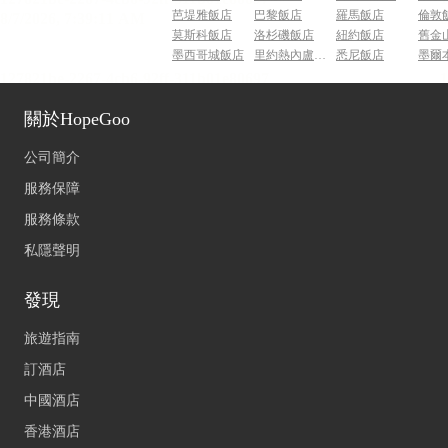
芭堤雅飯店
巴黎飯店
羅馬飯店
倫敦
莫斯科飯店
洛杉磯飯店
紐約飯店
舊金
墨西哥城飯店
里約熱內盧飯店
悉尼飯店
墨爾
關於HopeGoo
公司簡介
服務保障
服務條款
私隱聲明
發現
旅遊指南
訂酒店
中國酒店
香港酒店