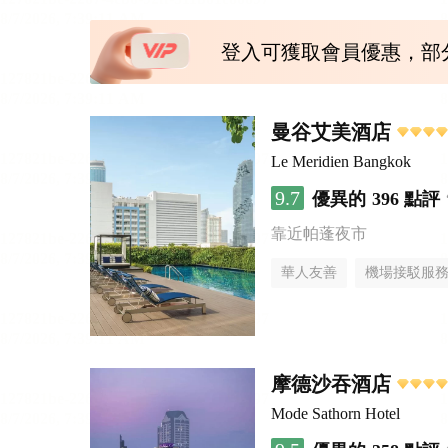
登入可獲取會員優惠，部
曼谷艾美酒店
Le Meridien Bangkok
9.7
優異的
396 點評
靠近帕蓬夜市
華人友善
機場接駁服
摩德沙吞酒店
Mode Sathorn Hotel