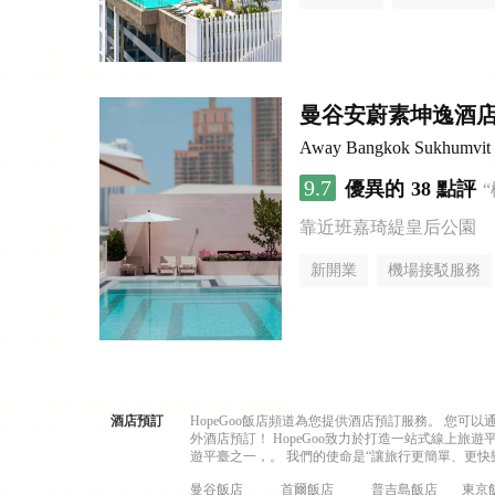
曼谷安蔚素坤逸酒
Away Bangkok Sukhumvit
9.7
優異的
38 點評
靠近班嘉琦緹皇后公園
新開業
機場接駁服務
酒店預訂
HopeGoo飯店頻道為您提供酒店預訂服務。 您
外酒店預訂！ HopeGoo致力於打造一站式線上
遊平臺之一，。 我們的使命是“讓旅行更簡單、更快
曼谷飯店
首爾飯店
普吉島飯店
東京