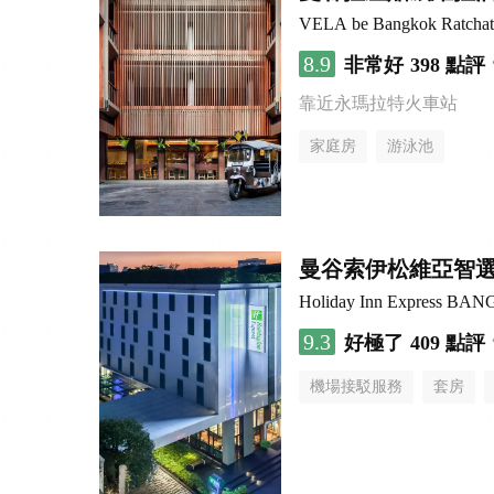
VELA be Bangkok Ratcha
8.9
非常好
398 點評
靠近永瑪拉特火車站
家庭房
游泳池
曼谷索伊松維亞智
Holiday Inn Express B
9.3
好極了
409 點評
機場接駁服務
套房