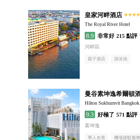
皇家河畔酒店
The Royal River Hotel
8.9
非常好
215 點評
河畔區
親子酒店
游泳池
曼谷素坤逸希爾頓
Hilton Sukhumvit Bangkok
9.3
好極了
571 點評
素坤逸
華人友善
機場接駁服