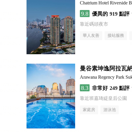
Chatrium Hotel Riverside 
9.8
優異的
919 點評
靠近碼頭夜市
華人友善
接站服務
曼谷素坤逸阿拉瓦
Arawana Regency Park Su
8.3
非常好
249 點評
靠近班嘉琦緹皇后公園
家庭房
游泳池