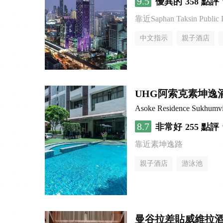
9.5
優異的
358 點評
靠近Saphan Taksin Public 
中文指示
親子酒店
UHG阿索克素坤逸
Asoke Residence Sukhumv
8.7
非常好
255 點評
靠近素坤逸路
親子酒店
游泳池
曼谷拉差貼威維拉