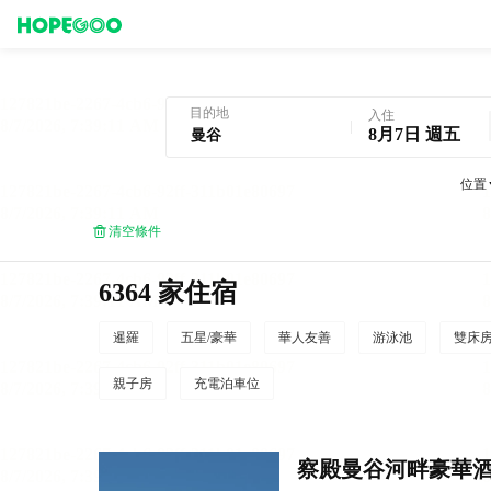
曼谷酒店預訂
目的地
入住
8月7日 週五
位置
清空條件
6364 家住宿
暹羅
五星/豪華
華人友善
游泳池
雙床
親子房
充電泊車位
察殿曼谷河畔豪華