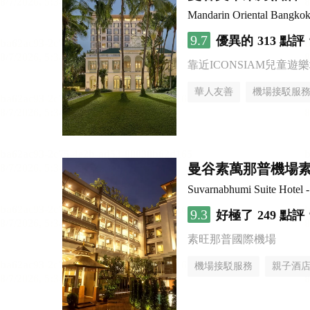
Mandarin Oriental Bangko
9.7
優異的
313 點評
靠近ICONSIAM兒童遊
華人友善
機場接駁服
曼谷素萬那普機場
Suvarnabhumi Suite Hotel 
9.3
好極了
249 點評
素旺那普國際機場
機場接駁服務
親子酒