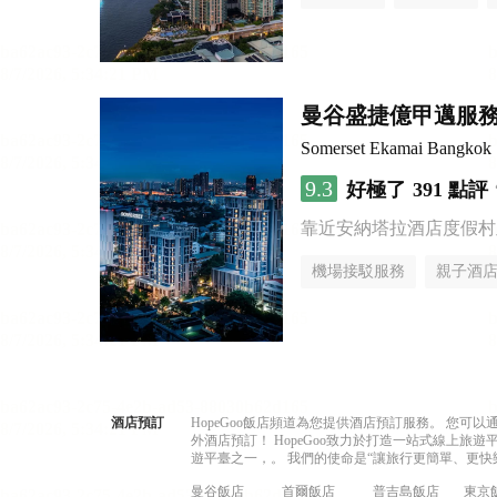
曼谷盛捷億甲邁服
Somerset Ekamai Bangkok
9.3
好極了
391 點評
靠近安納塔拉酒店度假村
機場接駁服務
親子酒
酒店預訂
HopeGoo飯店頻道為您提供酒店預訂服務。 您
外酒店預訂！ HopeGoo致力於打造一站式線上
遊平臺之一，。 我們的使命是“讓旅行更簡單、更快
曼谷飯店
首爾飯店
普吉島飯店
東京