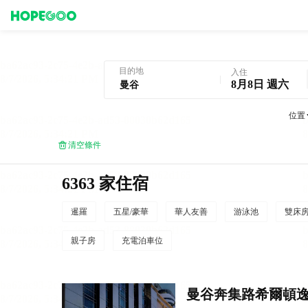
曼谷酒店預訂
目的地
入住
8月8日 週六
位置
清空條件
6363 家住宿
暹羅
五星/豪華
華人友善
游泳池
雙床
親子房
充電泊車位
曼谷奔集路希爾頓