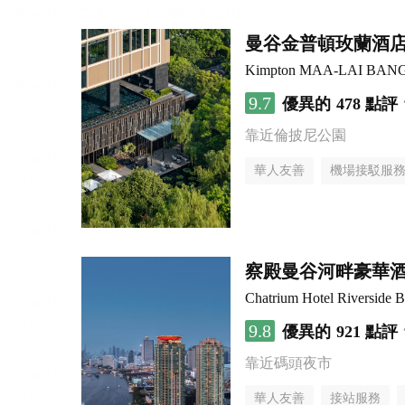
曼谷金普頓玫蘭酒
Kimpton MAA-LAI BAN
9.7
優異的
478 點評
靠近倫披尼公園
華人友善
機場接駁服
察殿曼谷河畔豪華
Chatrium Hotel Riverside 
9.8
優異的
921 點評
靠近碼頭夜市
華人友善
接站服務