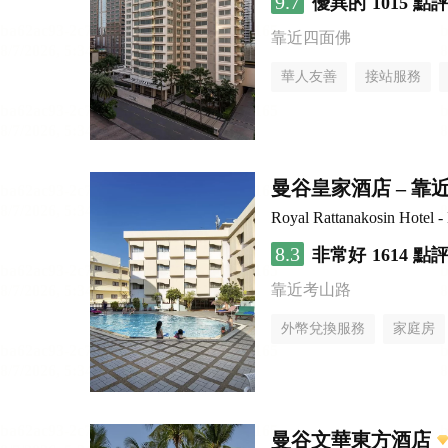
9.7
優異的
1015 點
靠近四面佛
華人友善
接站服務
曼谷皇家酒店 – 
Royal Rattanakosin Hotel 
8.3
非常好
1614 點
靠近考山路
外幣兌換服務
家庭房
曼谷文華東方酒店