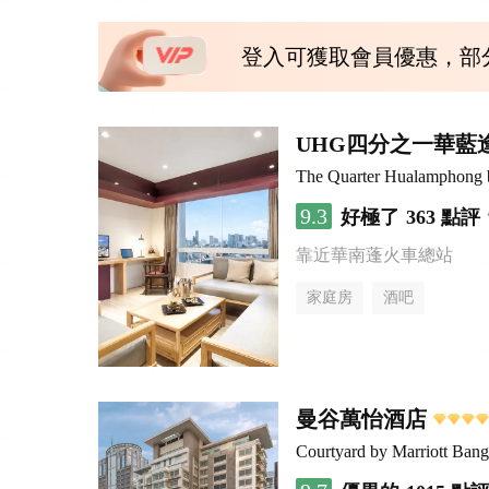
登入可獲取會員優惠，部
UHG四分之一華藍
The Quarter Hualamphon
9.3
好極了
363 點評
靠近華南蓬火車總站
家庭房
酒吧
曼谷萬怡酒店
Courtyard by Marriott Ban