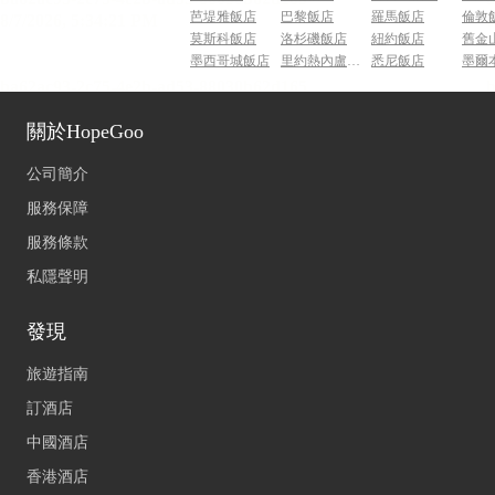
芭堤雅飯店
巴黎飯店
羅馬飯店
倫敦
莫斯科飯店
洛杉磯飯店
紐約飯店
舊金
墨西哥城飯店
里約熱內盧飯店
悉尼飯店
墨爾
關於HopeGoo
公司簡介
服務保障
服務條款
私隱聲明
發現
旅遊指南
訂酒店
中國酒店
香港酒店