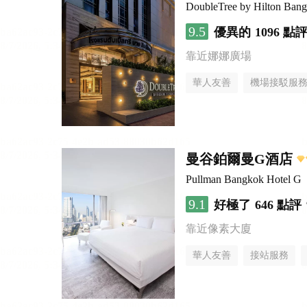
DoubleTree by Hilton Bang
9.5
優異的
1096 點
靠近娜娜廣場
華人友善
機場接駁服
曼谷鉑爾曼G酒店
Pullman Bangkok Hotel G
9.1
好極了
646 點評
靠近像素大廈
華人友善
接站服務