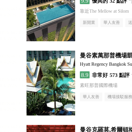
9.9
優異的
32 點評
靠近The Mellow at Silom
新開業
華人友善
曼谷素萬那普機場
Hyatt Regency Bangkok Su
8.9
非常好
573 點評
素旺那普國際機場
華人友善
機場接駁服
曼谷克羅莫,希爾頓