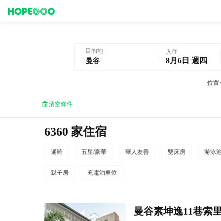
曼谷酒店預訂
目的地
入住
8月6日 週四
位置
清空條件
6360 家住宿
暹羅
五星/豪華
華人友善
雙床房
游泳
親子房
充電泊車位
曼谷素坤逸11巷索里