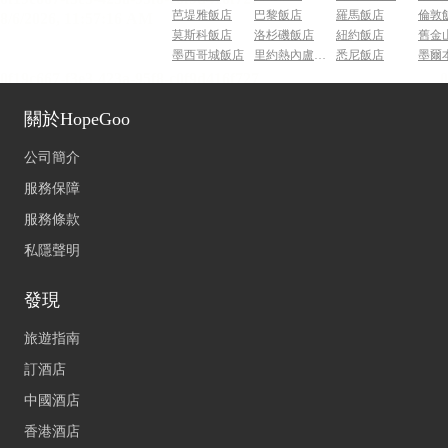
芭堤雅飯店
巴黎飯店
羅馬飯店
倫敦
莫斯科飯店
洛杉磯飯店
紐約飯店
舊金
墨西哥城飯店
里約熱內盧飯店
悉尼飯店
墨爾
關於HopeGoo
公司簡介
服務保障
服務條款
私隱聲明
發現
旅遊指南
訂酒店
中國酒店
香港酒店