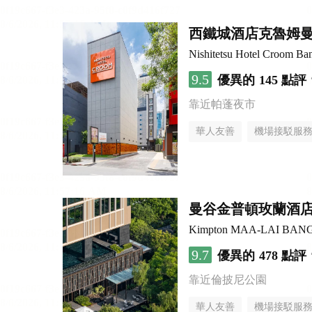
西鐵城酒店克魯姆
Nishitetsu Hotel Croom Ba
9.5
優異的
145 點評
靠近帕蓬夜市
華人友善
機場接駁服
曼谷金普頓玫蘭酒
Kimpton MAA-LAI BAN
9.7
優異的
478 點評
靠近倫披尼公園
華人友善
機場接駁服