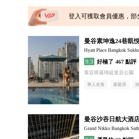
登入可獲取會員優惠，部
曼谷素坤逸24巷凱
Hyatt Place Bangkok Sukh
9.3
好極了
467 點評
靠近班嘉琦緹皇后公園
華人友善
家庭房
曼谷沙吞日航大酒
Grand Nikko Bangkok Sath