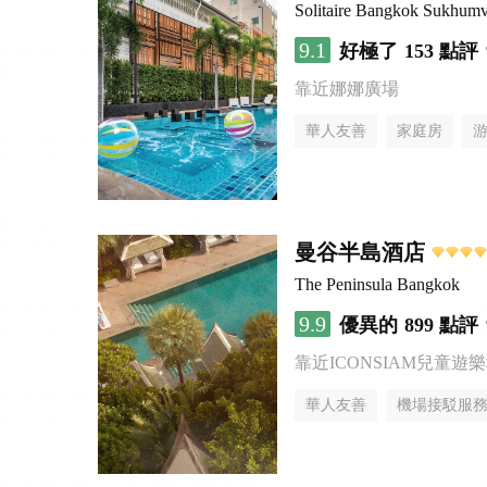
Solitaire Bangkok Sukhumv
9.1
好極了
153 點評
靠近娜娜廣場
華人友善
家庭房
曼谷半島酒店
The Peninsula Bangkok
9.9
優異的
899 點評
靠近ICONSIAM兒童遊
華人友善
機場接駁服