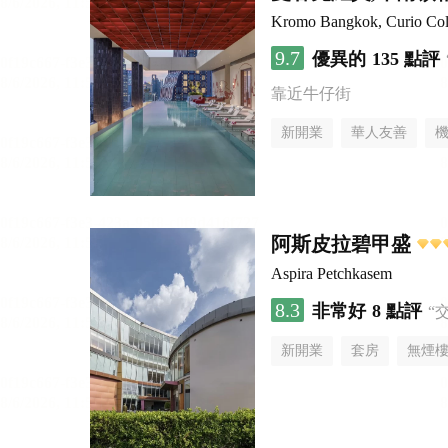
Kromo Bangkok, Curio Coll
9.7
優異的
135 點評
靠近牛仔街
新開業
華人友善
阿斯皮拉碧甲盛
Aspira Petchkasem
8.3
非常好
8 點評
“
新開業
套房
無煙