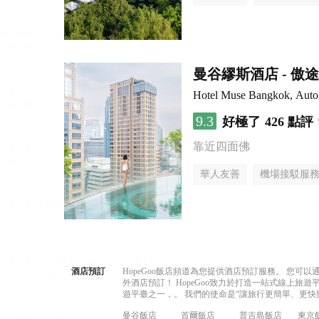
曼谷繆斯酒店 - 
Hotel Muse Bangkok, Autogr
9.3
好極了
426 點評
靠近四面佛
華人友善
機場接駁服
酒店預訂
HopeGoo飯店頻道為您提供酒店預訂服務。 您
外酒店預訂！ HopeGoo致力於打造一站式線上
遊平臺之一，。 我們的使命是“讓旅行更簡單、更快
曼谷飯店
首爾飯店
普吉島飯店
東京