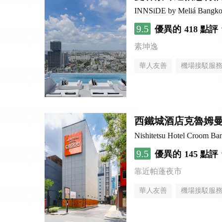
INNSiDE by Meliá Bangko
9.5
優異的
418 點評
素坤逸
華人友善
機場接駁服
西鐵城酒店克魯姆
Nishitetsu Hotel Croom Ba
9.5
優異的
145 點評
靠近帕蓬夜市
華人友善
機場接駁服