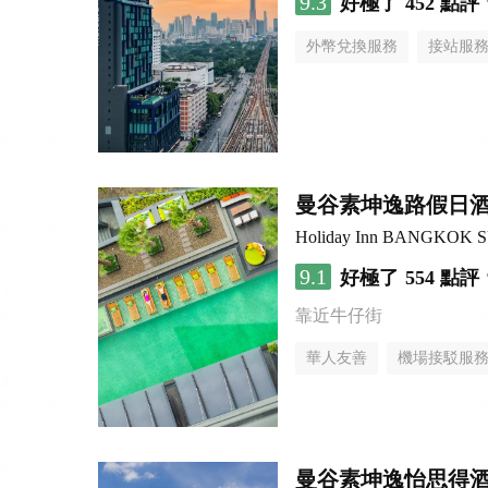
9.3
好極了
452 點評
外幣兌換服務
接站服
曼谷素坤逸路假日
Holiday Inn BANGKOK 
9.1
好極了
554 點評
靠近牛仔街
華人友善
機場接駁服
曼谷素坤逸怡思得