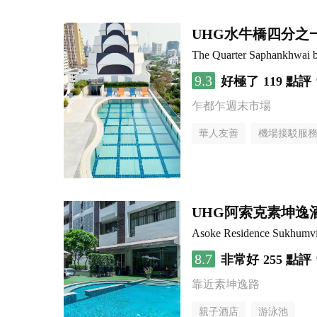
UHG水牛橋四分之
The Quarter Saphankhwai
9.3
好極了
119 點評
乍都乍週末市場
華人友善
機場接駁服
UHG阿索克素坤逸
Asoke Residence Sukhumv
8.7
非常好
255 點評
靠近素坤逸路
親子酒店
游泳池