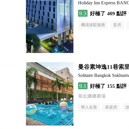
Holiday Inn Express B
9.3
好極了
409 點評
機場接駁服務
套房
曼谷素坤逸11巷索里
Solitaire Bangkok Sukhumv
9.1
好極了
155 點評
靠近娜娜廣場
華人友善
家庭房