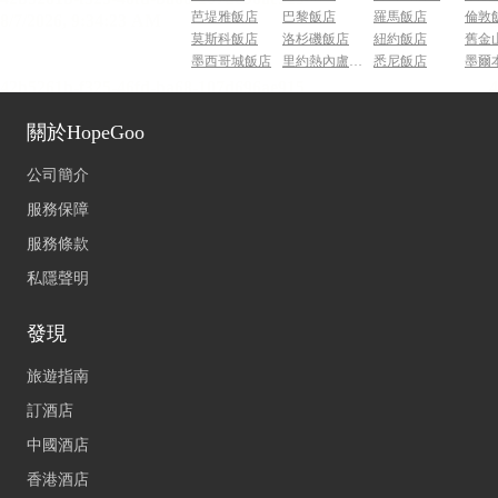
芭堤雅飯店
巴黎飯店
羅馬飯店
倫敦
莫斯科飯店
洛杉磯飯店
紐約飯店
舊金
墨西哥城飯店
里約熱內盧飯店
悉尼飯店
墨爾
關於HopeGoo
公司簡介
服務保障
服務條款
私隱聲明
發現
旅遊指南
訂酒店
中國酒店
香港酒店