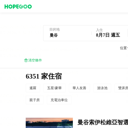
曼谷酒店預訂
目的地
入住
8月7日 週五
位置
清空條件
6351 家住宿
暹羅
五星/豪華
華人友善
游泳池
雙床
親子房
充電泊車位
曼谷索伊松維亞智