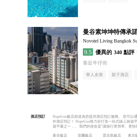
曼谷素坤坤特傳承
Novotel Living Bangkok S
9.5
優異的
340 點評
靠近牛仔街
華人友善
親子酒店
酒店預訂
HopeGoo飯店頻道為您提供酒店預訂服務。 您
外酒店預訂！ HopeGoo致力於打造一站式線上
遊平臺之一，。 我們的使命是“讓旅行更簡單、更快
曼谷飯店
首爾飯店
普吉島飯店
東京