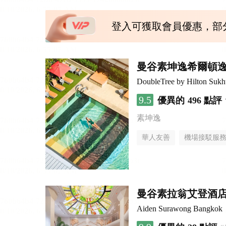
登入可獲取會員優惠，部
曼谷素坤逸希爾頓
DoubleTree by Hilton Suk
9.5
優異的
496 點評
素坤逸
華人友善
機場接駁服
曼谷素拉翁艾登酒
Aiden Surawong Bangkok