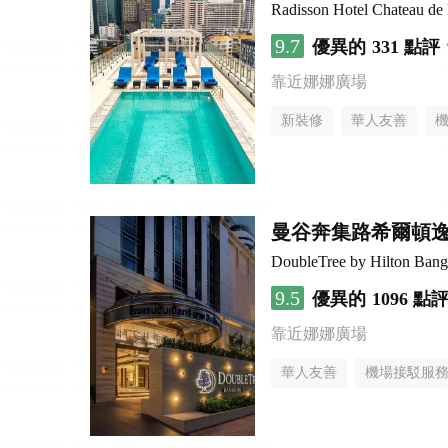
Radisson Hotel Chateau d
9.7
優異的
331 點評
靠近娜娜廣場
新裝修
華人友善
曼谷奔集路希爾頓
DoubleTree by Hilton Bang
9.5
優異的
1096 點
靠近娜娜廣場
華人友善
機場接駁服