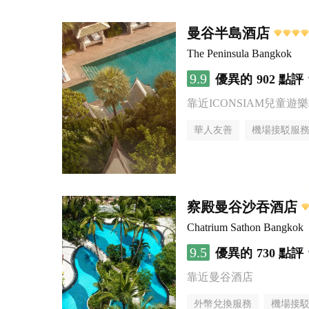
曼谷半島酒店
The Peninsula Bangkok
9.9
優異的
902 點評
靠近ICONSIAM兒童遊
華人友善
機場接駁服
察殿曼谷沙吞酒店
Chatrium Sathon Bangkok
9.5
優異的
730 點評
靠近曼谷酒店
外幣兌換服務
機場接