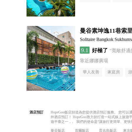
曼谷素坤逸11巷索里
Solitaire Bangkok Sukhumv
9.1
好極了
“寬敞舒適
靠近娜娜廣場
華人友善
家庭房
酒店預訂
HopeGoo飯店頻道為您提供酒店預訂服務。 您
外酒店預訂！ HopeGoo致力於打造一站式線上
遊平臺之一，。 我們的使命是“讓旅行更簡單、更快
曼谷飯店
首爾飯店
普吉島飯店
東京