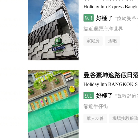
Holiday Inn Express Bang
9.3
好極了
“位於曼谷
靠近暹羅海洋世界
家庭房
酒吧
曼谷素坤逸路假日
Holiday Inn BANGKOK 
9.1
好極了
“寬敞舒適
靠近牛仔街
華人友善
機場接駁服