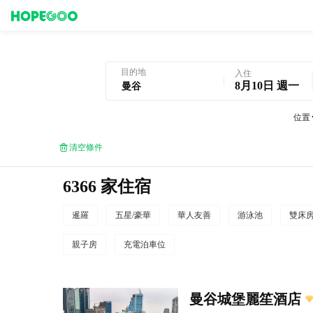
曼谷酒店預訂
目的地
入住
8月10日 週一
位置
清空條件
6366 家住宿
暹羅
五星/豪華
華人友善
游泳池
雙床
親子房
充電泊車位
曼谷城堡麗笙酒店