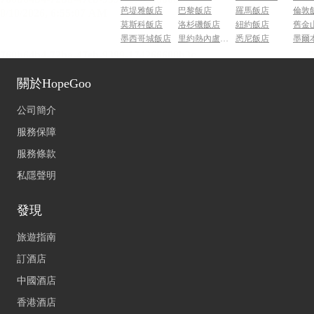
芭堤雅飯店
巴黎飯店
羅馬飯店
倫敦
莫斯科飯店
洛杉磯飯店
紐約飯店
舊金
墨西哥城飯店
里約熱內盧飯店
悉尼飯店
墨爾
關於HopeGoo
公司簡介
服務保障
服務條款
私隱聲明
發現
旅遊指南
訂酒店
中國酒店
香港酒店