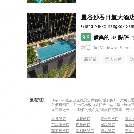
曼谷沙吞日航大酒
Grand Nikko Bangkok Sath
9.9
優異的
32 點評
靠近The Mellow at Silom
新開業
華人友善
酒店預訂
HopeGoo飯店頻道為您提供酒店預訂服務。 您
外酒店預訂！ HopeGoo致力於打造一站式線上
遊平臺之一，。 我們的使命是“讓旅行更簡單、更快
曼谷飯店
首爾飯店
普吉島飯店
東京
芭堤雅飯店
巴黎飯店
羅馬飯店
倫敦
莫斯科飯店
洛杉磯飯店
紐約飯店
舊金