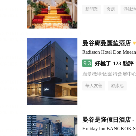
新開業
套房
游泳
曼谷廊曼麗笙酒店
Radisson Hotel Don Muea
9.3
好極了
123 點評
廊曼機場/因派特會展中
華人友善
游泳池
曼谷是隆假日酒店 - 
Holiday Inn BANGKOK 