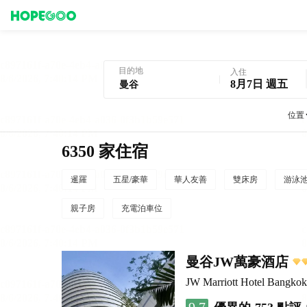
曼谷酒店預訂
目的地
入住
8月7日 週五
位置
6350 家住宿
暹羅
五星/豪華
華人友善
雙床房
游泳
親子房
充電泊車位
曼谷JW萬豪酒店
JW Marriott Hotel Bangkok