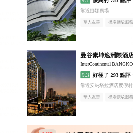
9.7
優異的
753 點評
靠近娜娜廣場
華人友善
機場接駁服
曼谷素坤逸洲際酒店
InterContinental BANG
9.3
好極了
293 點評
靠近安納塔拉酒店度假村
華人友善
機場接駁服