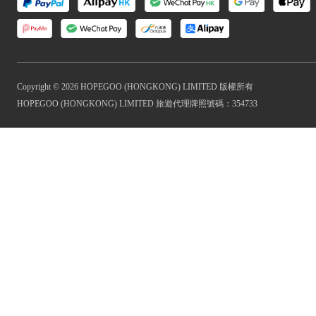
Copyright © 2026 HOPEGOO (HONGKONG) LIMITED 版權所有
HOPEGOO (HONGKONG) LIMITED 旅遊代理牌照號碼：354733