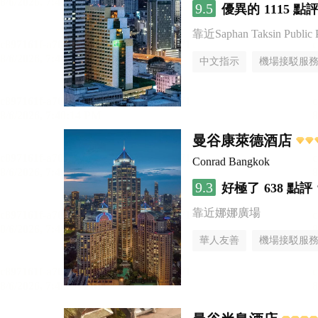
9.5
優異的
1115 點
靠近Saphan Taksin Public 
中文指示
機場接駁服
曼谷康萊德酒店
Conrad Bangkok
9.3
好極了
638 點評
靠近娜娜廣場
華人友善
機場接駁服