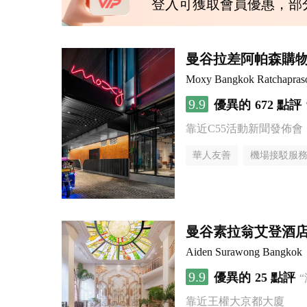
登入可獲取會員優惠，部
曼谷拉差阿帕森購物區
Moxy Bangkok Ratchapras
9.9
優異的
672 點評
靠近C55活動新聞發佈會
華人友善
機場接駁服
曼谷素拉翁艾登酒
Aiden Surawong Bangkok
9.9
優異的
25 點評
靠近王權大京都大廈