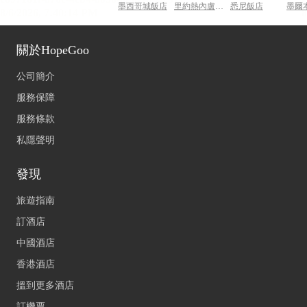
墨西哥城飯店
里約熱內盧飯店
悉尼飯店
墨爾
關於HopeGoo
公司簡介
服務保障
服務條款
私隱聲明
發現
旅遊指南
訂酒店
中國酒店
香港酒店
搵到更多酒店
訂機票