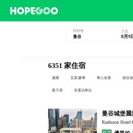
曼谷酒店預訂
目的地
入住
8月9
6351 家住宿
暹羅
五星/豪華
華人友善
游泳池
親子房
充電泊車位
曼谷城堡麗
Radisson Hotel