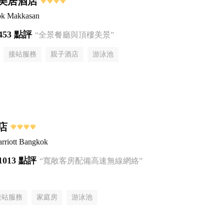
美居酒店
ok Makkasan
453 點評
“全景餐廳與頂樓美景”
接站服務
親子酒店
游泳池
店
rriott Bangkok
1013 點評
“寬敞客房配備高速無線網絡”
接站服務
家庭房
游泳池