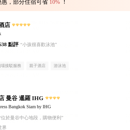
優惠，部分住宿可省
10%
！
酒店
k
638 點評
“小孩很喜歡泳池”
機場接駁服務
親子酒店
游泳池
 曼谷 暹羅 IHG
press Bangkok Siam by IHG
“位於曼谷中心地段，購物便利”
世界