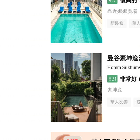
9.7
優異的
靠近娜娜廣場
新裝修
華
曼谷素坤逸
Homm Sukhumv
8.9
非常好
素坤逸
華人友善