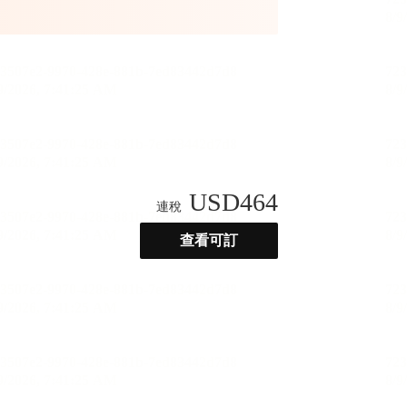
USD
464
連稅
查看可訂