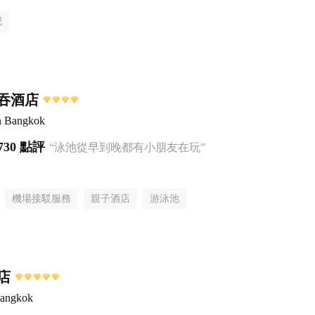
吧
吞酒店
n Bangkok
730 點評
“泳池從早到晚都有小朋友在玩”
機場接駁服務
親子酒店
游泳池
店
Bangkok