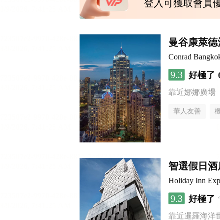
登入可獲取會員
曼谷康萊德
Conrad Bangko
9.3
好極了
靠近娜娜廣場
華人友善
智選假日酒店
Holiday Inn Ex
9.3
好極了
靠近暹羅海洋