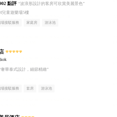
902 點評
“波浪形設計的客房可欣賞美麗景色”
AM兒童遊樂場5樓
機場接駁服務
家庭房
游泳池
店
gkok
“奢華泰式設計，細節精緻”
機場接駁服務
套房
游泳池