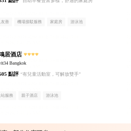
331 點評
“自助早餐豐富多樣，舒適的家庭房”
人友善
機場接駁服務
家庭房
游泳池
鴻居酒店
it34 Bangkok
605 點評
“有兒童活動室，可解放雙手”
送站服務
親子酒店
游泳池