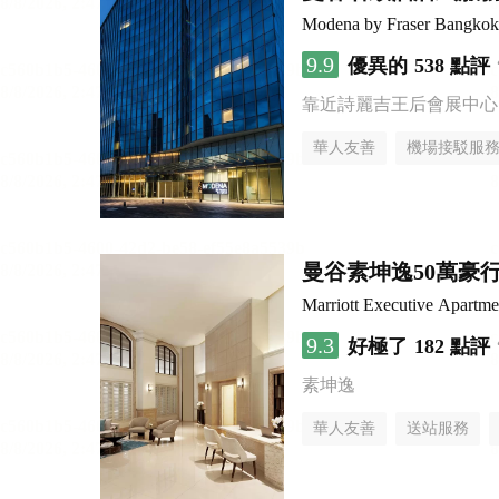
Modena by Fraser Bangkok
9.9
優異的
538 點評
靠近詩麗吉王后會展中心
華人友善
機場接駁服
曼谷素坤逸50萬豪
Marriott Executive Apartm
9.3
好極了
182 點評
素坤逸
華人友善
送站服務