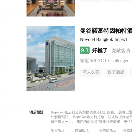
曼谷諾富特因帕特
Novotel Bangkok Impact
9.3
好極了
“寬敞客房
靠近IMPACT Challenger
華人友善
親子酒店
酒店預訂
HopeGoo飯店頻道為您提供酒店預訂服務。 您
外酒店預訂！ HopeGoo致力於打造一站式線上
遊平臺之一，。 我們的使命是“讓旅行更簡單、更快
曼谷飯店
首爾飯店
普吉島飯店
東京