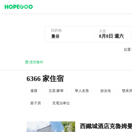
曼谷酒店預訂
目的地
入住
8月8日 週六
位置
清空條件
6366 家住宿
暹羅
五星/豪華
華人友善
游泳池
雙床
親子房
充電泊車位
西鐵城酒店克魯姆