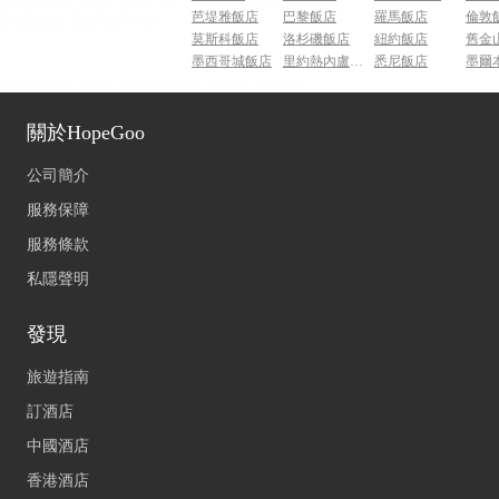
芭堤雅飯店
巴黎飯店
羅馬飯店
倫敦
莫斯科飯店
洛杉磯飯店
紐約飯店
舊金
墨西哥城飯店
里約熱內盧飯店
悉尼飯店
墨爾
關於HopeGoo
公司簡介
服務保障
服務條款
私隱聲明
發現
旅遊指南
訂酒店
中國酒店
香港酒店