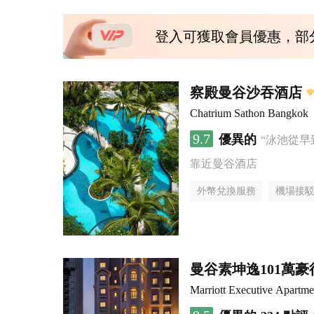
登入可獲取會員優惠，部
察殿曼谷沙吞酒店
Chatrium Sathon Bangkok
9.7
優異的
“泳池從早
靠近曼谷酒店
外幣兌換服務
機場接
曼谷素坤逸101萬
Marriott Executive Apartm