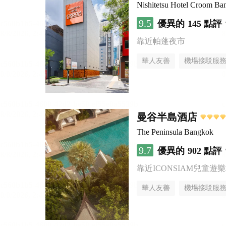
Nishitetsu Hotel Croom Ba
9.5
優異的
145 點評
靠近帕蓬夜市
華人友善
機場接駁服
曼谷半島酒店
The Peninsula Bangkok
9.7
優異的
902 點評
靠近ICONSIAM兒童遊
華人友善
機場接駁服