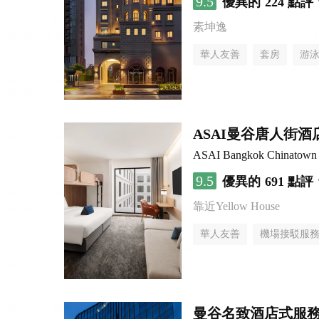
9.5
優異的
224 點評
素坤逸
華人友善
套房
游
ASAI曼谷唐人街酒
ASAI Bangkok Chinatown
9.5
優異的
691 點評
靠近Yellow House
華人友善
機場接駁服
曼谷名致酒店式服