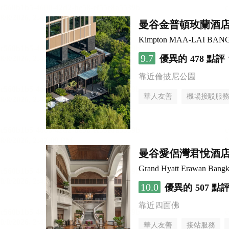
曼谷金普頓玫蘭酒
Kimpton MAA-LAI BAN
9.7
優異的
478 點評
靠近倫披尼公園
華人友善
機場接駁服
曼谷愛侶灣君悅酒
Grand Hyatt Erawan Bang
10.0
優異的
507 點
靠近四面佛
華人友善
接站服務