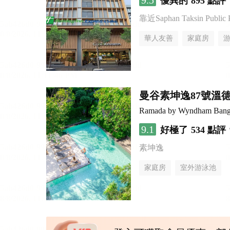
9.5
優異的
895 點評
靠近Saphan Taksin Public 
華人友善
家庭房
曼谷素坤逸87號溫
Ramada by Wyndham Bang
9.1
好極了
534 點評
素坤逸
家庭房
室外游泳池