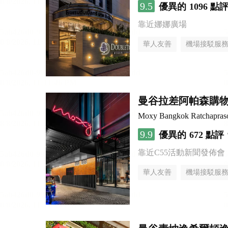
9.5
優異的
1096 點
靠近娜娜廣場
華人友善
機場接駁服
曼谷拉差阿帕森購物區
Moxy Bangkok Ratchapras
9.9
優異的
672 點評
靠近C55活動新聞發佈會
華人友善
機場接駁服