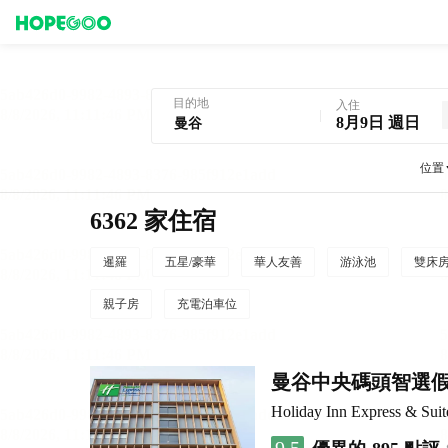
曼谷酒店預訂
目的地
入住
8月9日 週日
位置
6362 家住宿
暹羅
五星/豪華
華人友善
游泳池
雙床
親子房
充電泊車位
曼谷中央碼頭智選
Holiday Inn Express & 