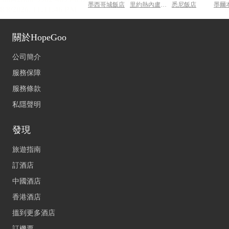
墨西哥城飯店
里約熱內盧飯店
悉尼飯店
墨爾
關於HopeGoo
公司簡介
服務保障
服務條款
私隱聲明
發現
旅遊指南
訂酒店
中國酒店
香港酒店
搵到更多酒店
訂機票