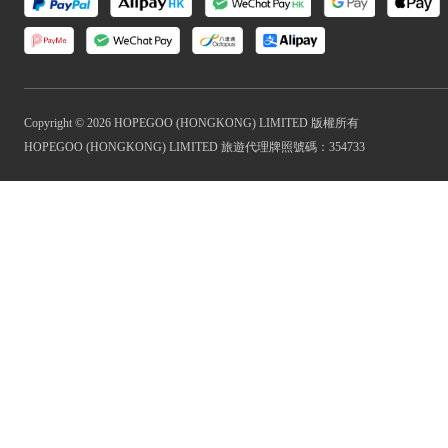
Copyright © 2026 HOPEGOO (HONGKONG) LIMITED 版權所有
HOPEGOO (HONGKONG) LIMITED 旅遊代理牌照號碼：354733