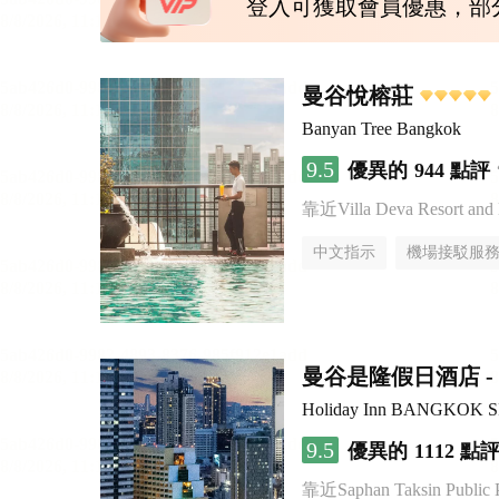
登入可獲取會員優惠，部
曼谷悅榕莊
Banyan Tree Bangkok
9.5
優異的
944 點評
靠近Villa Deva Resort and 
中文指示
機場接駁服
曼谷是隆假日酒店 - 
Holiday Inn BANGKOK 
9.5
優異的
1112 點
靠近Saphan Taksin Public 