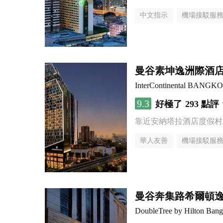
中文指示
機場接駁服
曼谷素坤逸洲際酒店
InterContinental BANG
9.3
好極了
293 點評
靠近安納塔拉酒店度假村
華人友善
機場接駁服
曼谷奔集路希爾頓
DoubleTree by Hilton Bang