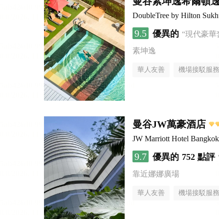
曼谷素坤逸希爾頓
DoubleTree by Hilton Suk
9.5
優異的
“現代豪華
素坤逸
華人友善
機場接駁服
曼谷JW萬豪酒店
JW Marriott Hotel Bangkok
9.7
優異的
752 點評
靠近娜娜廣場
華人友善
機場接駁服