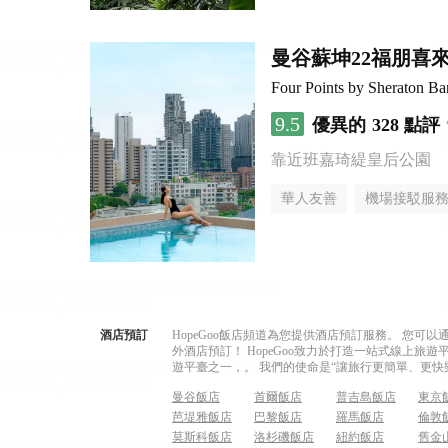
曼谷蘇坤22福朋喜
Four Points by Sheraton B
9.5
優異的
328 點評
靠近班嘉琦緹皇后公園
華人友善
機場接駁服
酒店預訂
HopeGoo飯店頻道為您提供酒店預訂服務。 您
外酒店預訂！ HopeGoo致力於打造一站式線上
遊平臺之一，。 我們的使命是“讓旅行更簡單、更快
曼谷飯店
首爾飯店
普吉島飯店
東京
芭堤雅飯店
巴黎飯店
羅馬飯店
倫敦
莫斯科飯店
洛杉磯飯店
紐約飯店
舊金